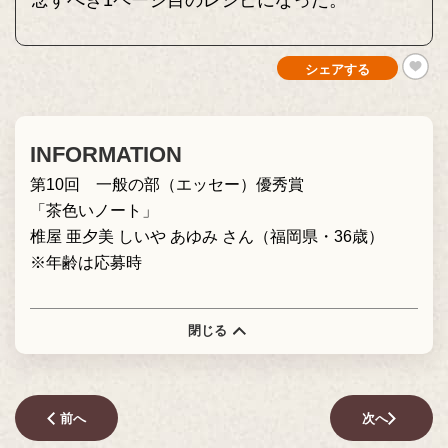
念すべき1ページ目のレシピになった。
シェアする
INFORMATION
第10回 一般の部（エッセー）優秀賞
「茶色いノート」
椎屋 亜夕美 しいや あゆみ さん（福岡県・36歳）
※年齢は応募時
閉じる
前へ
次へ