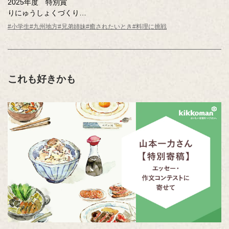
2025年度 特別賞
りにゅうしょくづくり
西 沙也佳（鹿児島県 鹿児島市立伊敷台小学校1年 ）
#小学生
#九州地方
#兄弟姉妹
#癒されたいとき
#料理に挑戦
これも好きかも