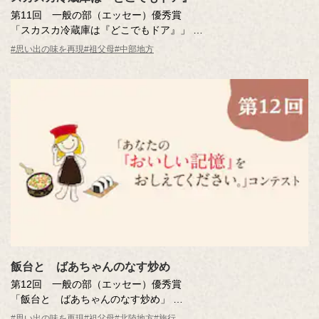
第11回 一般の部（エッセー）優秀賞
「スカスカ冷蔵庫は『どこでもドア』」
中島 藍さん（愛知県・41歳）
#思い出の味を再現
#祖父母
#中部地方
※年齢は応募時
飯台と ばあちゃんのなす炒め
第12回 一般の部（エッセー）優秀賞
「飯台と ばあちゃんのなす炒め」
五十嵐 愛子さん（新潟県68歳）
#思い出の味を再現
#祖父母
#北陸地方
#旅行