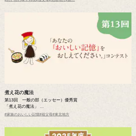
※年齢は応募時
煮え花の魔法
第13回 一般の部（エッセー）優秀賞
「煮え花の魔法」
浅野 理恵さん（福島県・41歳）
#家族のおいしい記憶
#祖父母
#東北地方
※年齢は応募時