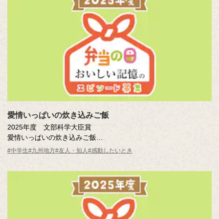
愛情いっぱいの炊き込みご飯
2025年度 文部科学大臣賞
愛情いっぱいの炊き込みご飯
吉田 かりん結愛（大分県 別府市立別府西中学校1年 ）
#中学生
#九州地方
#友人・知人
#感動したいとき