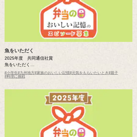
魚をいただく
2025年度 共同通信社賞
魚をいただく
赤瀬川 想太（鹿児島県 鹿児島市立伊敷台小学校5年 ）
#小学生
#九州地方
#家族のおいしい記憶
#元気をもらいたいとき
#親子
#料理に挑戦