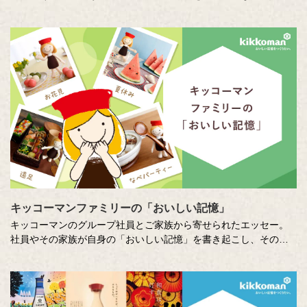
訪ね、「おいしい記憶」の味や料理の再現にチャレンジします。
その様子を藤井隆さん、吉竹史さんが楽しく盛り上げる、時に笑
い、時に涙のドキュメンタリーエンターテインメント番組です。
MC ：藤井隆 進行：吉竹史 ナレーター：小野大輔（声優）
キッコーマンファミリーの「おいしい記憶」
キッコーマンのグループ社員とご家族から寄せられたエッセー。
社員やその家族が自身の「おいしい記憶」を書き起こし、そのた
いせつな想いに社員全員で向き合います。コーポレートスローガ
ン「おいしい記憶をつくりたい。」への想いを深め、活かしてい
くための取り組みのひとつです。