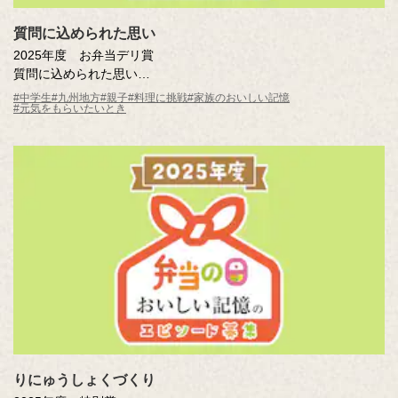
質問に込められた思い
2025年度 お弁当デリ賞
質問に込められた思い
里之園 果歩（鹿児島県 鹿児島市立伊敷中学校3年 ）
#中学生
#九州地方
#親子
#料理に挑戦
#家族のおいしい記憶
#元気をもらいたいとき
りにゅうしょくづくり