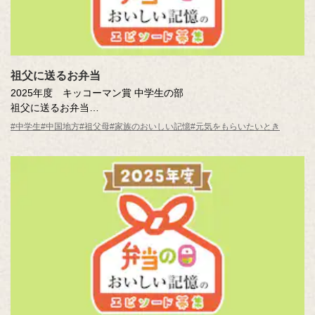
祖父に送るお弁当
2025年度 キッコーマン賞 中学生の部
祖父に送るお弁当
渡部 小夏（愛媛県 松山市立余土中学校2年 ）
#中学生
#中国地方
#祖父母
#家族のおいしい記憶
#元気をもらいたいとき