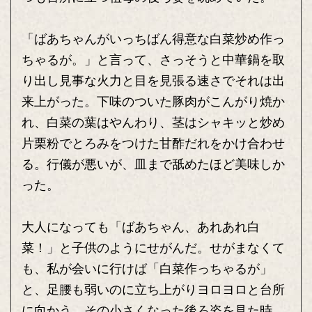
「ばあちゃんがいっちばん得意な白菜炒め作っ
ちゃるが。」と言って、さっそうと中華鍋を取
り出し見事な火力と目を見張る速さでそれは出
来上がった。下味のついた豚肉がこんがり焼か
れ、白菜の葉はやんわり、茎はシャキッと炒め
片栗粉でとろみをつけた甘酢だれをかけ合わせ
る。行儀が悪いが、皿まで舐めたほど美味しか
った。
大人になっても「ばあちゃん、あれあれ白
菜！」と子供のようにせがんだ。せがまなくて
も、私が会いに行けば「白菜作っちゃるが」
と、足腰も弱いのに立ち上がりヨロヨロと台所
に向かう。その小さくなった後ろ姿を見た時