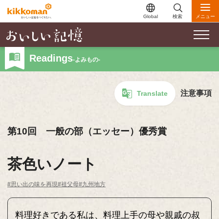
Global
検索
メニュー
Readings
-よみもの-
注意事項
Translate
第10回 一般の部（エッセー）優秀賞
茶色いノート
#思い出の味を再現
#祖父母
#九州地方
料理好きである私は、料理上手の母や親戚の叔