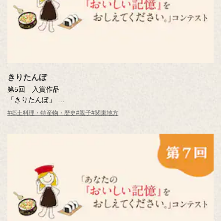
きりたんぽ
第5回 入賞作品
「きりたんぽ」
木村 良子さん（栃木県・60歳）
#郷土料理・特産物・歴史
#親子
#関東地方
※年齢は応募時