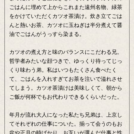
ごはんに埋めて上からこれまた遠州名物、緑茶
をかけていただくカツオ茶漬け。炊き立てごは
んと熱いお茶、カツオに玉ねぎは半分煮えて醤
油でごはんがうっすら染まる。
カツオの煮え方と味のバランスにこだわる兄。
哲学者みたいな顔つきで、ゆっくり待ってじっ
くり味わう弟。私はいつもたくさん食べたく
て、ごはんを入れすぎてお茶を注いで溢れさせ
てしまう。カツオ茶漬けは美味しくて、朝から
ご飯が何杯でもお代わりできるくらいだった。
年月が流れ大人になった私たち兄弟は、上京し
てそれぞれの仕事についた。揃って会うのもお
盆や正月の時ばかり。お互いが選んだ仕事と性