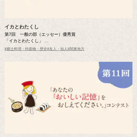
イカとわたくし
第7回 一般の部（エッセー）優秀賞
「イカとわたくし」
谷口 治子さん（東京都・49歳）
#郷土料理・特産物・歴史
#友人・知人
#関東地方
※年齢は応募時