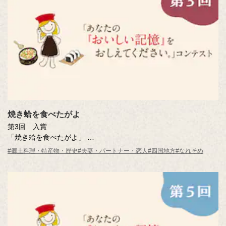
焼き蛤を食べたがよ
第3回 入賞
「焼き蛤を食べたがよ」
澤田 俊迪さん（東京都）
#郷土料理・特産物・歴史
#夫妻・パートナー・恋人
#四国地方
#なれそめ
※年齢は応募時