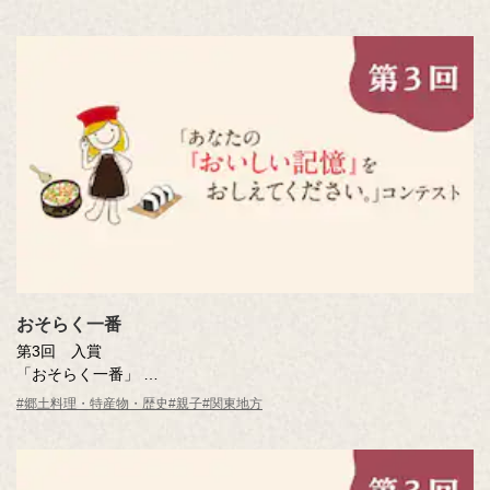
おそらく一番
第3回 入賞
「おそらく一番」
岸島 正明さん（神奈川県）
#郷土料理・特産物・歴史
#親子
#関東地方
※年齢は応募時