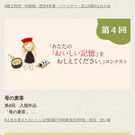
森山 高史さん（沖縄県・72歳）
#郷土料理・特産物・歴史
#夫妻・パートナー・恋人
#島
#なれそめ
※年齢は応募時
母の麦茶
第4回 入賞作品
「母の麦茶」
井上 秀子さん（東京都・45歳）
#人生を変えたおいしい記憶
#親子
#関東地方
#学校・部活・習い事
※年齢は応募時