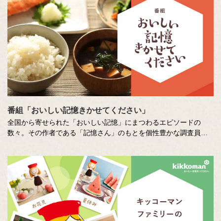
番組「おいしい記憶きかせてください」
全国から寄せられた「おいしい記憶」にまつわるエピソードの
数々。その作者である「記憶さん」のもとを個性豊かな調査員が
訪ね、「おいしい記憶」の味や料理の再現にチャレンジします。
その様子を藤井隆さん、吉竹史さんが楽しく盛り上げる、時に笑
い、時に涙のドキュメンタリーエンターテインメント番組です。
MC ：藤井隆 進行：吉竹史 ナレーター：小野大輔（声優）