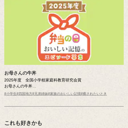
お母さんの牛丼
2025年度 全国小学校家庭科教育研究会賞
お母さんの牛丼
高尾 咲和（香川県 高松市立円座小学校 4年 ）
#小学生
#四国地方
#兄弟姉妹
#家族のおいしい記憶
#癒されたいとき
これも好きかも