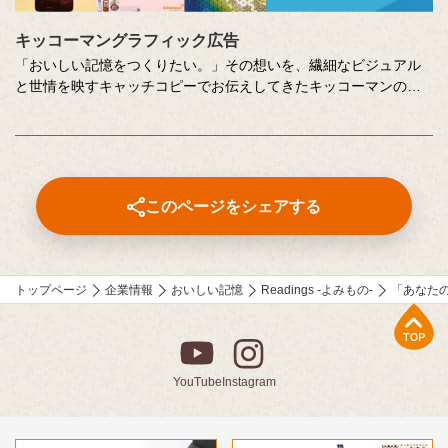
キッコーマングラフィック広告
「おいしい記憶をつくりたい。」その想いを、繊細なビジュアル
と世情を映すキャッチコピーでお伝えしてきたキッコーマンの企
業広告。
クリエイティブディレクターの山田尚武さんが特に思い出深い作
品について、寄せてくださったコメントも紹介しています。
このページをシェアする
トップページ
企業情報
おいしい記憶
Readings -よみもの-
「あなた
上部へ
YouTube
Instagram