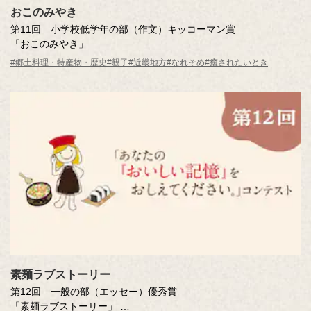
おこのみやき
第11回 小学校低学年の部（作文）キッコーマン賞
「おこのみやき」
大恵 朱実さん（兵庫県・9歳） 西宮市立南甲子園小学校 3年
#郷土料理・特産物・歴史
#親子
#近畿地方
#なれそめ
#癒されたいとき
※年齢は応募時
素麺ラブストーリー
第12回 一般の部（エッセー）優秀賞
「素麺ラブストーリー」