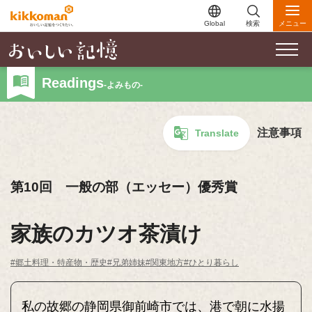
Global
検索
メニュー
Readings
-よみもの-
注意事項
Translate
第10回 一般の部（エッセー）優秀賞
家族のカツオ茶漬け
#郷土料理・特産物・歴史
#兄弟姉妹
#関東地方
#ひとり暮らし
私の故郷の静岡県御前崎市では、港で朝に水揚