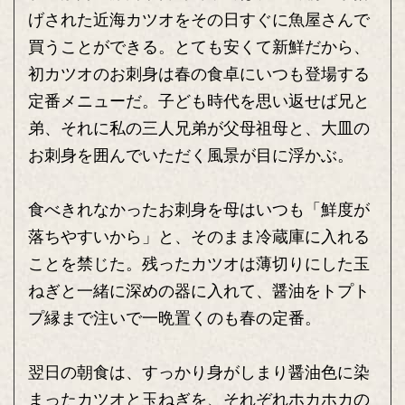
げされた近海カツオをその日すぐに魚屋さんで
買うことができる。とても安くて新鮮だから、
初カツオのお刺身は春の食卓にいつも登場する
定番メニューだ。子ども時代を思い返せば兄と
弟、それに私の三人兄弟が父母祖母と、大皿の
お刺身を囲んでいただく風景が目に浮かぶ。
食べきれなかったお刺身を母はいつも「鮮度が
落ちやすいから」と、そのまま冷蔵庫に入れる
ことを禁じた。残ったカツオは薄切りにした玉
ねぎと一緒に深めの器に入れて、醤油をトプト
プ縁まで注いで一晩置くのも春の定番。
翌日の朝食は、すっかり身がしまり醤油色に染
まったカツオと玉ねぎを、それぞれホカホカの