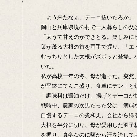
「よう来たなぁ。デーコ抜いたろか」
岡山と兵庫県境の村で一人暮らしの父
「太うて甘えのができとる。楽しみに
葉が茂る大根の首を両手で握り、「エ
むっちりとした大根がズボッと登場。
いた。
私が高校一年の冬、母が逝った。突然
が平鉢にてんこ盛り。食卓にデン！と
「調味料は醤油だけ。揚げとデーコが
戦時中、農家の次男だった父は、病弱
自慢するデーコの煮和え。会社から帰
大根を半分に切り、母が愛用した羽子
を握り、真冬なのに額から汗を流して