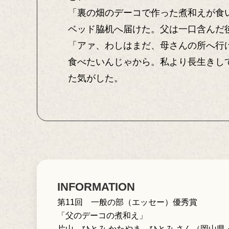
「裏の畑のデーコで作った煮和えが食
ベッド脇机へ届けた。父は一口含んだ
「アァ、わしはまだ、母さんの所へ行
食べたいんじゃから。私より長生きし
た気がした。
INFORMATION
第11回 一般の部（エッセー）優秀賞
「父のデーコの煮和え」
片山 ひとみ かたやま ひとみ さん（岡山県・