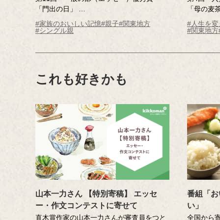
「門出の日」
「母の麦
小林 秀子さん（神奈川県・47歳）
井上 秀子
#家族のおいしい記憶
#親子
#関東地方
#人生を
※年齢は応募時
※年齢は
#シングル親
#関東地方
これも好きかも
山本一力さん 【特別寄稿】 エッセ
番組「お
ー・作文コンテストに寄せて
い」
直木賞作家の山本一力さんが審査員をつと
全国から