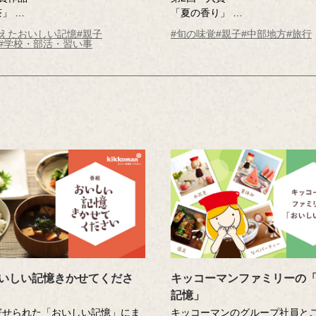
茶」
「夏の香り」
さん（東京都・45歳）
曽田 喜人さん（愛知県）
変えたおいしい記憶
#親子
#旬の味覚
#親子
#中部地方
#旅行
応募時
※年齢は応募時
#学校・部活・習い事
いしい記憶きかせてくださ
キッコーマンファミリーの
記憶」
寄せられた「おいしい記憶」にま
キッコーマンのグループ社員と