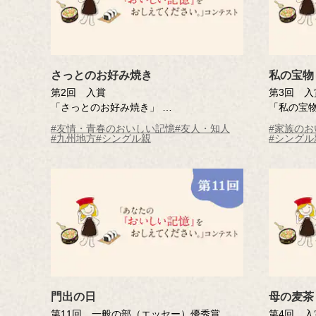
さっとのお好み焼き
私の宝物
第2回 入賞
第3回 入
「さっとのお好み焼き」
「私の宝
守内 恵美子さん（鹿児島県）
石部 洋子
#友情・青春のおいしい記憶
#友人・知人
#家族のお
※年齢は応募時
※年齢は
#九州地方
#シングル親
#シングル
門出の日
母の麦茶
第11回 一般の部（エッセー）優秀賞
第4回 入