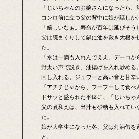
「じいちゃんのお嫁さんになったら、
コンロ前に立つ父の背中に娘が話しか
「嬉しいなぁ。寿命が百年は延びそう
父は腕まくりして鍋に油を敷き大根を
た。
「水は一滴も入れんでええ。デーコか
野太い声で説き、油揚げを入れ炒める
回し入れる。ジュワーと高い音と甘辛
「アチチじゃから、フーフーして食べ
ドサッと盛られた平鉢に、「じいちゃ
父の煮和えは、出汁も砂糖も入れてい
た。
娘が大学生になった冬。父は灯油缶を
と、