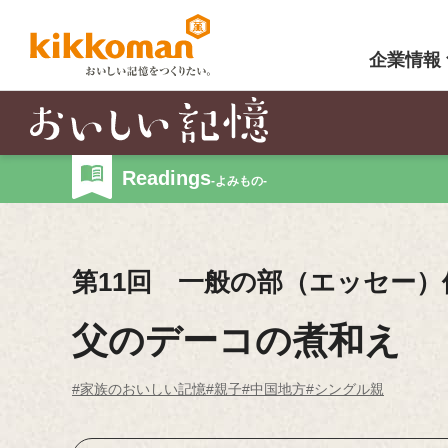
企業情報
Readings
-よみもの-
第11回 一般の部（エッセー）
父のデーコの煮和え
#家族のおいしい記憶
#親子
#中国地方
#シングル親