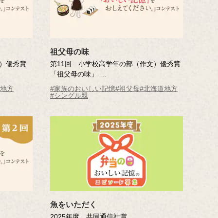
祖父母の味
）優秀賞
第11回 小学校高学年の部（作文）優秀賞
「祖父母の味」
） 北区立
白石 和歌子さん（北海道・12歳） 札幌
東地方
#家族のおいしい記憶
#祖父母
#北海道地方
市立大倉山小学校6年
#シングル親
※年齢は応募時
魚をいただく
2025年度 共同通信社賞