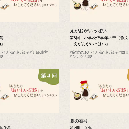
えがおがいっぱい
賞
第8回 小学校低学年の部（作文
物」
「えがおがいっぱい」
さん（兵庫県）
清水 ことみさん（東京都・7歳
いしい記憶
#親子
#近畿地方
#家族のおいしい記憶
#親子
#関
応募時
田端小学校 1年
親
#シングル親
※年齢は応募時
夏の香り
賞作品
第2回 入賞