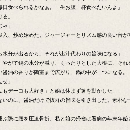
毎日食べられるかなぁ。一生お腹一杯食べたいんよ」
ける。
じゃ」
投入、炒め始めた。ジャージャーとリズム感の良い音が
ら水分が出るから。それが出汁代わりの旨味になる」
。やがて鍋の水分が減り、くったりとした大根に。それ
い醤油の香りが隣室まで広がり、鍋の中が一つになる。
んせ」
んもデーコも大好き」と娘は休まず箸を動かした。
ないのに、醤油だけで抜群の旨味を引き出した。素朴な
運ぶ際に腰を圧迫骨折、私と娘の帰省は看病の年末年始