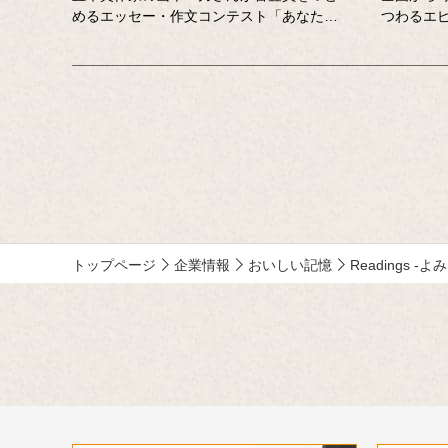
めるエッセー・作文コンテスト「あなたの
つわるエ
『おいしい記憶』をおしえてください。」
「記憶さ
に寄せて特別に書き下ろしたエッセーで
訪ね、「
す。
にチャレ
ん、吉竹
笑い、時
テインメ
MC ：藤
ー：小野
トップページ
企業情報
おいしい記憶
Readings -よ