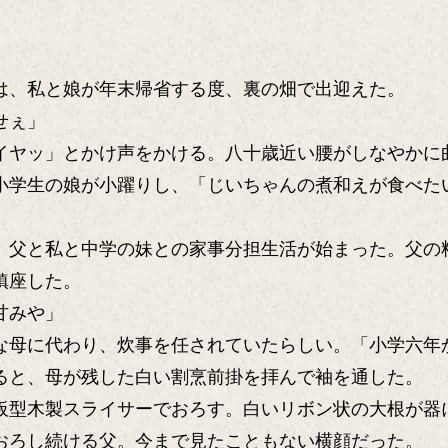
は、私と娘が年末帰省する度、裏の畑で出迎えた。
せぇ」
イヤッ」とかけ声をかける。八十歳近い腰がしなやかに
小学生の娘が小躍りし、「じいちゃんの煮和えが食べた
、父と私と中学の妹との家事分担生活が始まった。父の
鎮座した。
甘みや」
な母に代わり、炊事を任されていたらしい。「小学六年
ると、母が残した白い割烹前掛を拝んで袖を通した。
板型木製スライサーでおろす。白いリボン状の大根が器
おろし続ける父。今まで見たこともない横顔だった。