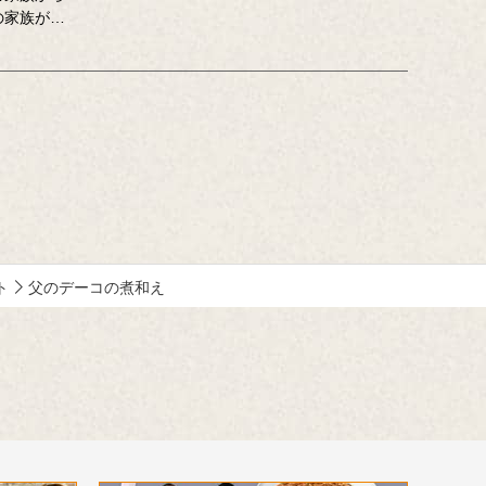
チコピーでお伝えしてきたキッコーマンの
の家族が自
企業広告。
こし、その
クリエイティブディレクターの山田尚武さ
き合いま
んが特に思い出深い作品について、寄せて
おいしい記
くださったコメントも紹介しています。
深め、活か
つです。
ト
父のデーコの煮和え