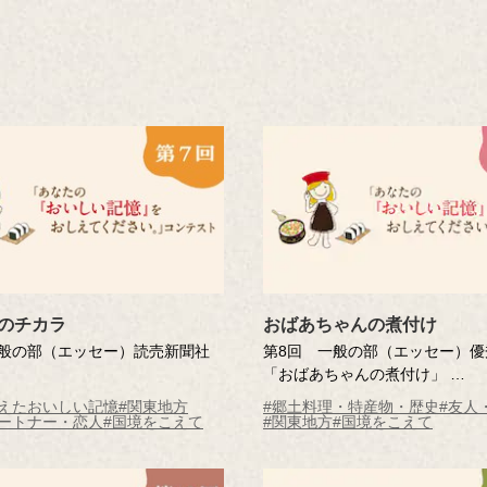
のチカラ
おばあちゃんの煮付け
一般の部（エッセー）読売新聞社
第8回 一般の部（エッセー）優
「おばあちゃんの煮付け」
んのチカラ」
山縣 昭―さん（茨城県・89歳）
変えたおいしい記憶
#関東地方
#郷土料理・特産物・歴史
#友人
リシアさん（千葉県・59歳）
※年齢は応募時
パートナー・恋人
#国境をこえて
#関東地方
#国境をこえて
応募時