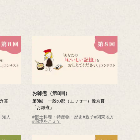
お雑煮（第8回）
秀賞
第8回 一般の部（エッセー）優秀賞
「お雑煮」
野中 碧さん（東京都・30歳）
・知人
#郷土料理・特産物・歴史
#親子
#関東地方
※年齢は応募時
#国境をこえて