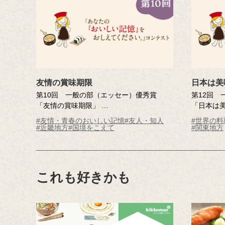
友情の賞味期限
日本は美
第10回 一般の部（エッセー）優秀賞
第12回 
「友情の賞味期限」
「日本は
小森 ちあきさん（大阪府・53歳）
川田 芳子
#友情・青春のおいしい記憶
#友人・知人
#世界の料
※年齢は応募時
※年齢は
#近畿地方
#国境をこえて
#関東地方
これも好きかも