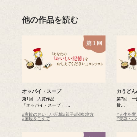
他の作品を読む
オッパイ・スープ
力うどん
第1回 入賞作品
第7回 
「オッパイ・スープ」
賞
丸山 米子さん（神奈川県）
「力うど
#家族のおいしい記憶
#親子
#関東地方
#人生を
※年齢は応募時
加藤 パト
#国境をこえて
#夫妻・
※年齢は