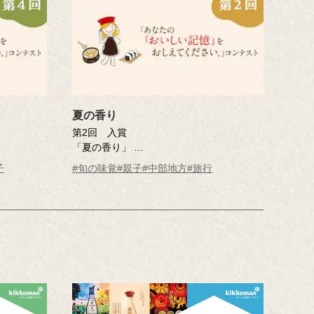
夏の香り
第2回 入賞
「夏の香り」
曽田 喜人さん（愛知県）
子
#旬の味覚
#親子
#中部地方
#旅行
※年齢は応募時