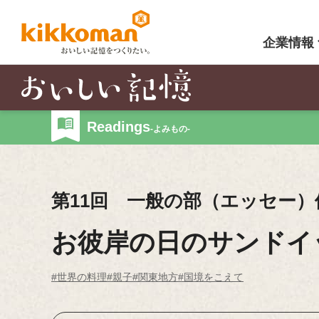
企業情報
Readings
-よみもの-
第11回 一般の部（エッセー）
お彼岸の日のサンドイ
#世界の料理
#親子
#関東地方
#国境をこえて