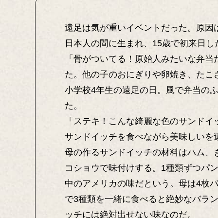
遠足は気が重いイベントだった。原因
日本人の間に生まれ、15歳で初来日し
「骨がついてる！原始人みたいな弁当
た。他の子のおにぎりや卵焼き、たこ
小学校4年生の遠足の日。風で弁当の
た。
「ステキ！こんな綺麗な色のサンドイ
サンドイッチを食べながら美味しいを
母の作るサンドイッチの材料はハム、
コショウで味付けする。1種類ずつパ
中のアメリカの味だという。母は4枚
で3種類を一緒に食べると絶妙なバラ
ッチには絶対出せない味なのだ。