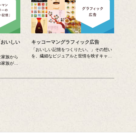
「おいしい
キッコーマングラフィック広告
「おいしい記憶をつくりたい。」その想い
を、繊細なビジュアルと世情を映すキャッ
ご家族から
チコピーでお伝えしてきたキッコーマンの
の家族が自
企業広告。
こし、その
クリエイティブディレクターの山田尚武さ
き合いま
んが特に思い出深い作品について、寄せて
おいしい記
くださったコメントも紹介しています。
深め、活か
つです。