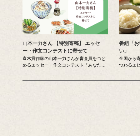
山本一力さん 【特別寄稿】 エッセ
番組「お
ー・作文コンテストに寄せて
い」
直木賞作家の山本一力さんが審査員をつと
全国から
めるエッセー・作文コンテスト「あなたの
つわるエ
『おいしい記憶』をおしえてください。」
「記憶さ
に寄せて特別に書き下ろしたエッセーで
訪ね、「
す。
にチャレ
ん、吉竹
笑い、時
テインメ
MC ：藤
ー：小野