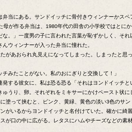
は弁当にある。サンドイッチに骨付きウィンナーかスペ
た母が作る弁当は、1980年代の田舎の小学校ではとに
だな。」一度男の子に言われた言葉が恥ずかしく、それ
さんウィンナーが入った弁当に憧れた。
ふたがあおられ丸見えになってしまった。しまったと思
ッチみたことがない。私のおにぎりと交換して！」
連発する彼女に、私は恐る恐る「それはヨンドイッチと
きゅうり、卵。それぞれをミキサーにかけペースト状に
ンに塗って挟むと、ピンク、黄緑、黄色の淡い3色のサン
パンがいるからヨンドイッチと名付けていた。確かに綺
ンスが口の中に広がる。レタスにハムやチーズなどの素