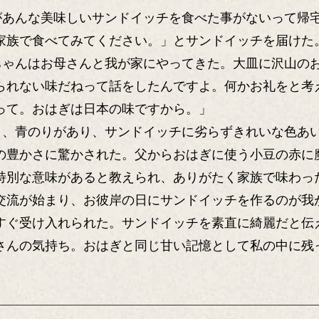
があんな美味しいサンドイッチを食べた事がないって帰
家族で食べてみてください。」とサンドイッチを届けた
ちゃんはお母さんと我が家にやってきた。大皿に沢山の
られない味だねって話をしたんですよ。何かお礼をと考
って。おはぎは日本の味ですから。」
こ、青のりがあり、サンドイッチに劣らずきれいな色あ
の豊かさに驚かされた。父からおはぎに使う小豆の赤に
特別な意味があると教えられ、ありがたく家族で味わっ
交流が始まり、お彼岸の日にサンドイッチを作るのが我
すぐ受け入れられた。サンドイッチを素直に綺麗だと伝
さんの気持ち。おはぎと同じ甘い記憶として私の中に残