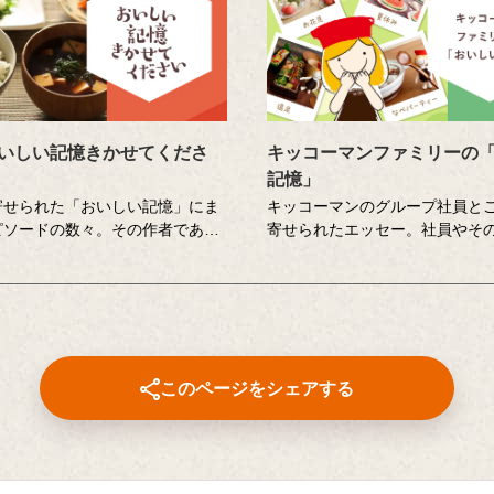
いしい記憶きかせてくださ
キッコーマンファミリーの
記憶」
寄せられた「おいしい記憶」にま
キッコーマンのグループ社員と
ピソードの数々。その作者である
寄せられたエッセー。社員やそ
ん」のもとを個性豊かな調査員が
身の「おいしい記憶」を書き起
おいしい記憶」の味や料理の再現
たいせつな想いに社員全員で向
ンジします。その様子を藤井隆さ
す。コーポレートスローガン「
史さんが楽しく盛り上げる、時に
憶をつくりたい。」への想いを
に涙のドキュメンタリーエンター
していくための取り組みのひと
ント番組です。
このページをシェアする
井隆 進行：吉竹史 ナレータ
大輔（声優）