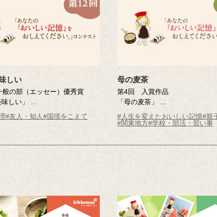
味しい
母の麦茶
一般の部（エッセー）優秀賞
第4回 入賞作品
美味しい」
「母の麦茶」
さん（埼玉県・71歳）
井上 秀子さん（東京都・45歳）
理
#友人・知人
#国境をこえて
#人生を変えたおいしい記憶
#親
応募時
※年齢は応募時
#関東地方
#学校・部活・習い事