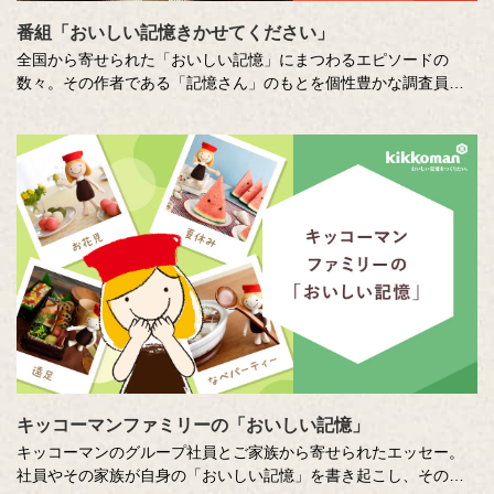
番組「おいしい記憶きかせてください」
全国から寄せられた「おいしい記憶」にまつわるエピソードの
数々。その作者である「記憶さん」のもとを個性豊かな調査員が
訪ね、「おいしい記憶」の味や料理の再現にチャレンジします。
その様子を藤井隆さん、吉竹史さんが楽しく盛り上げる、時に笑
い、時に涙のドキュメンタリーエンターテインメント番組です。
MC ：藤井隆 進行：吉竹史 ナレーター：小野大輔（声優）
キッコーマンファミリーの「おいしい記憶」
キッコーマンのグループ社員とご家族から寄せられたエッセー。
社員やその家族が自身の「おいしい記憶」を書き起こし、そのた