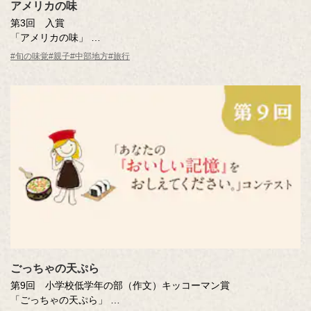
アメリカの味
第3回 入賞
「アメリカの味」
岑村 隆さん（長野県）
#旬の味覚
#親子
#中部地方
#旅行
※年齢は応募時
ごっちゃの天ぷら
第9回 小学校低学年の部（作文）キッコーマン賞
「ごっちゃの天ぷら」