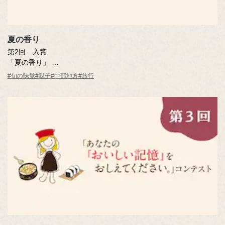
夏の香り
第2回 入賞
「夏の香り」
曽田 喜人さん（愛知県）
#旬の味覚
#親子
#中部地方
#旅行
※年齢は応募時