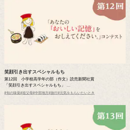
笑顔引き出すスペシャルもち
第12回 小学校高学年の部（作文）読売新聞社賞
「笑顔引き出すスペシャルもち」
長屋 愛実さん（岐阜県・11歳） 岐阜市立則武小学校 6年
#旬の味覚
#祖父母
#中部地方
#旅行
#元気をもらいたいとき
※年齢は応募時