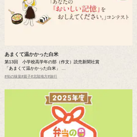
あまくて温かかった白米
第13回 小学校高学年の部（作文）読売新聞社賞
「あまくて温かかった白米」
大野 晴生さん（埼玉県・10歳） 越谷市立千間台小学校 4年
#旬の味覚
#親子
#北陸地方
#旅行
※年齢は応募時