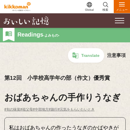
Global
検索
メニュー
Readings
-よみもの-
注意事項
Translate
第12回 小学校高学年の部（作文）優秀賞
おばあちゃんの手作りうなぎ
#旬の味覚
#祖父母
#中部地方
#旅行
#元気をもらいたいとき
私はおばあちゃんの作ったうなぎのかばやきが