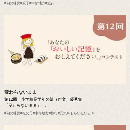
笠原 詩乃さん（岐阜県・8歳） 岐阜市立常盤小学校 2年
#旬の味覚
#親子
#中部地方
#旅行
※年齢は応募時
変わらないまま
第12回 小学校高学年の部（作文）優秀賞
「変わらないまま」
村尾 結梨さん（愛知県・11歳） 豊田市立大林小学校 6年
#旬の味覚
#祖父母
#中部地方
#旅行
#元気をもらいたいとき
※年齢は応募時