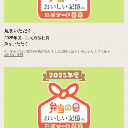
魚をいただく
2025年度 共同通信社賞
魚をいただく
赤瀬川 想太（鹿児島県 鹿児島市立伊敷台小学校5年 ）
#小学生
#九州地方
#家族のおいしい記憶
#元気をもらいたいとき
#親子
#料理に挑戦