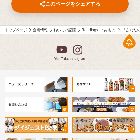
このページをシェアする
トップページ
企業情報
おいしい記憶
Readings -よみもの-
「あなた
上部へ
YouTube
Instagram