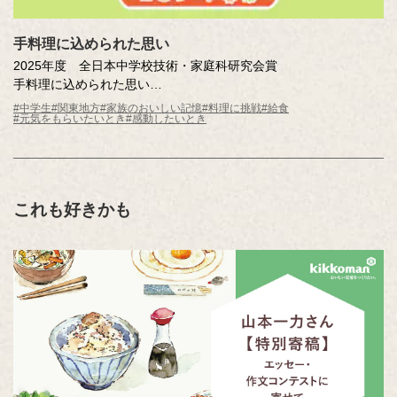
手料理に込められた思い
2025年度 全日本中学校技術・家庭科研究会賞
手料理に込められた思い
清水 雪姫（東京都 晃華学園中学校3年 ）
#中学生
#関東地方
#家族のおいしい記憶
#料理に挑戦
#給食
#元気をもらいたいとき
#感動したいとき
これも好きかも