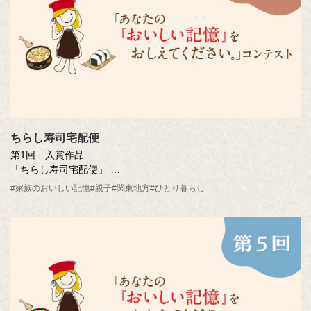
ちらし寿司宅配便
第1回 入賞作品
「ちらし寿司宅配便」
山野 華鈴さん（神奈川県）
#家族のおいしい記憶
#親子
#関東地方
#ひとり暮らし
※年齢は応募時