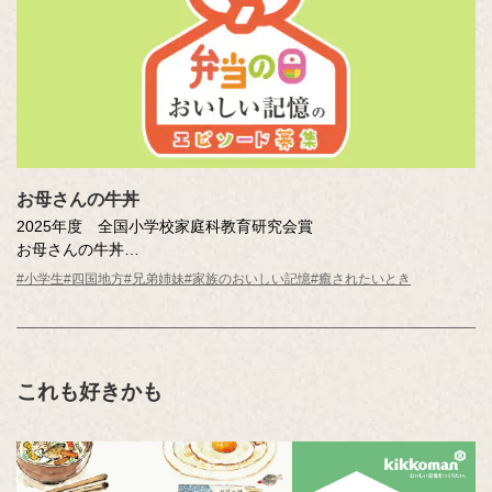
お母さんの牛丼
2025年度 全国小学校家庭科教育研究会賞
お母さんの牛丼
高尾 咲和（香川県 高松市立円座小学校 4年 ）
#小学生
#四国地方
#兄弟姉妹
#家族のおいしい記憶
#癒されたいとき
これも好きかも