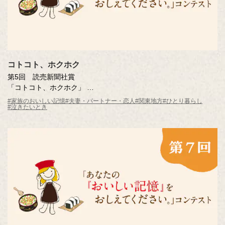
コトコト、ホクホク
第5回 読売新聞社賞
「コトコト、ホクホク」
宮島 英紀さん（東京都・52歳）
#家族のおいしい記憶
#夫妻・パートナー・恋人
#関東地方
#ひとり暮らし
#泣きたいとき
※年齢は応募時