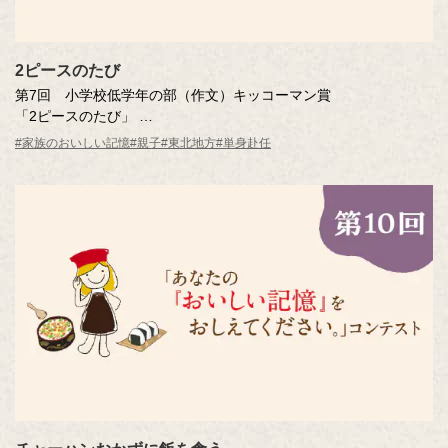
2ピースのたび
第7回 小学校低学年の部（作文）キッコーマン賞
「2ピースのたび」
山本 千陽さん（秋田県・8歳）秋田大学教育文化学部附属小学校 2
#家族のおいしい記憶
#親子
#東北地方
#単身赴任
年生
※年齢は応募時