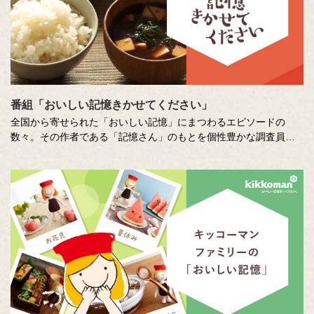
番組「おいしい記憶きかせてください」
全国から寄せられた「おいしい記憶」にまつわるエピソードの
数々。その作者である「記憶さん」のもとを個性豊かな調査員が
訪ね、「おいしい記憶」の味や料理の再現にチャレンジします。
その様子を藤井隆さん、吉竹史さんが楽しく盛り上げる、時に笑
い、時に涙のドキュメンタリーエンターテインメント番組です。
MC ：藤井隆 進行：吉竹史 ナレーター：小野大輔（声優）