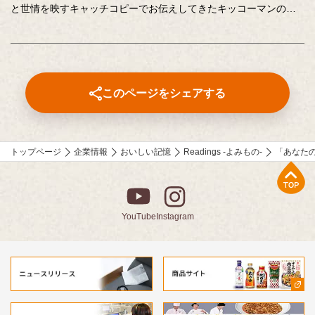
と世情を映すキャッチコピーでお伝えしてきたキッコーマンの企
業広告。
クリエイティブディレクターの山田尚武さんが特に思い出深い作
品について、寄せてくださったコメントも紹介しています。
このページをシェアする
トップページ
企業情報
おいしい記憶
Readings -よみもの-
「あなた
上部へ
YouTube
Instagram