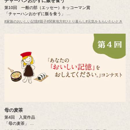
チャーハンおかずに飯を食う
第10回 一般の部（エッセー）キッコーマン賞
「チャーハンおかずに飯を食う」
多田 大祐さん（東京都・33歳）
#家族のおいしい記憶
#親子
#関東地方
#ひとり暮らし
#元気をもらいたいとき
※年齢は応募時
母の麦茶
第4回 入賞作品
「母の麦茶」
井上 秀子さん（東京都・45歳）