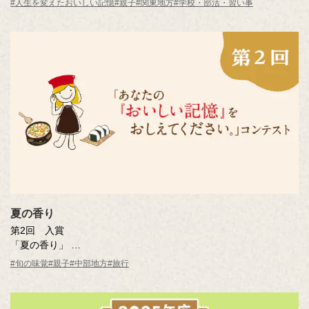
#人生を変えたおいしい記憶
#親子
#関東地方
#学校・部活・習い事
※年齢は応募時
夏の香り
第2回 入賞
「夏の香り」
曽田 喜人さん（愛知県）
#旬の味覚
#親子
#中部地方
#旅行
※年齢は応募時