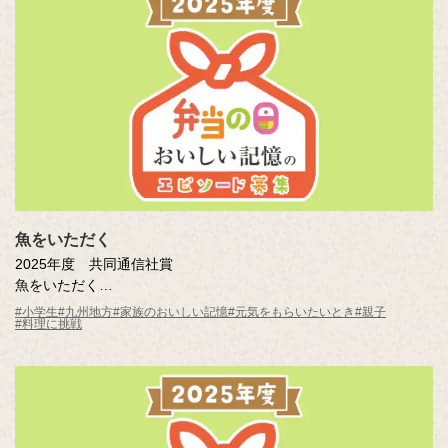
魚をいただく
2025年度 共同通信社賞
魚をいただく
赤瀬川 想太（鹿児島県 鹿児島市立伊敷台小学校5年 ）
#小学生
#九州地方
#家族のおいしい記憶
#元気をもらいたいとき
#親子
#料理に挑戦