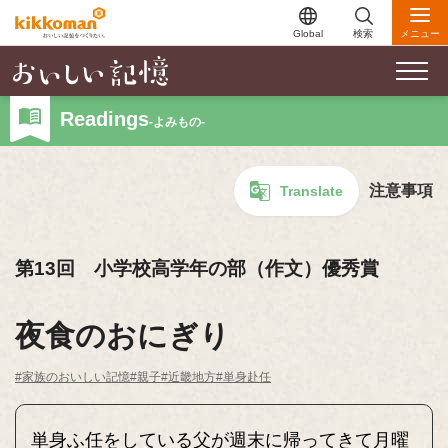
Global
検索
メニュー
Readings
-よみもの-
注意事項
Translate
第13回 小学校高学年の部（作文）優秀賞
夜食のおにぎり
#家族のおいしい記憶
#親子
#近畿地方
#単身赴任
単身ふ任をしている父が週末に帰ってきて月曜