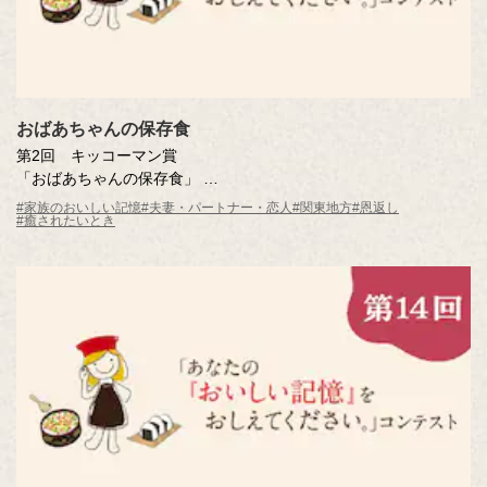
おばあちゃんの保存食
第2回 キッコーマン賞
「おばあちゃんの保存食」
中立 あきさん（東京都）
#家族のおいしい記憶
#夫妻・パートナー・恋人
#関東地方
#恩返し
#癒されたいとき
※年齢は応募時