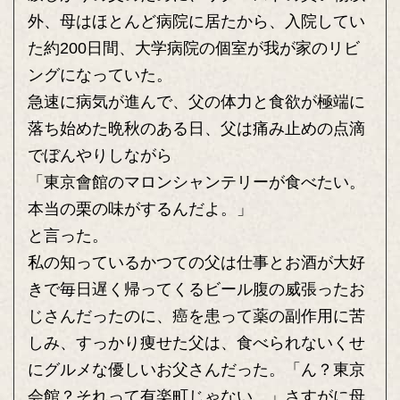
外、母はほとんど病院に居たから、入院してい
た約200日間、大学病院の個室が我が家のリビ
ングになっていた。
急速に病気が進んで、父の体力と食欲が極端に
落ち始めた晩秋のある日、父は痛み止めの点滴
でぼんやりしながら
「東京會館のマロンシャンテリーが食べたい。
本当の栗の味がするんだよ。」
と言った。
私の知っているかつての父は仕事とお酒が大好
きで毎日遅く帰ってくるビール腹の威張ったお
じさんだったのに、癌を患って薬の副作用に苦
しみ、すっかり痩せた父は、食べられないくせ
にグルメな優しいお父さんだった。「ん？東京
会館？それって有楽町じゃない。」さすがに母