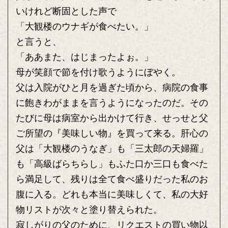
いけれど断固とした声で
「大観楼のウナギが食べたい。」
と言うと、
「ああまた、はじまったよぉ。」
母が笑顔で節を付け歌うようにぼやく。
父は入院がひと月を過ぎた頃から、病院の食事
に飽きわがままを言うようになったのだ。その
たびに母は病室から出かけて行き、せっせと父
ご所望の『美味しい物』を買って来る。肝心の
父は「大観楼のうなぎ」も「三太郎の天婦羅」
も「高級ばらちらし」もふた口か三口も食べた
ら満足して、残りは全て食べ盛りだった私のお
腹に入る。どれも本当に美味しくて、私の大好
物リストが次々と塗り替えられた。
寂しがりの父のために、リクエストの買い物以