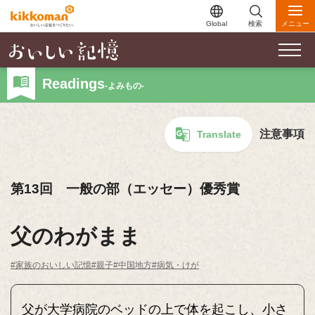
Global
検索
メニュー
Readings
-よみもの-
注意事項
Translate
第13回 一般の部（エッセー）優秀賞
父のわがまま
#家族のおいしい記憶
#親子
#中国地方
#病気・けが
父が大学病院のベッドの上で体を起こし、小さ