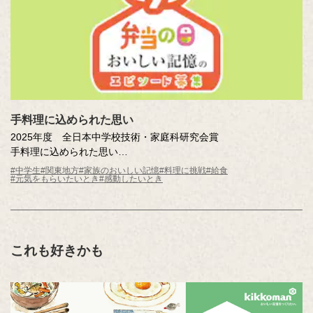
手料理に込められた思い
2025年度 全日本中学校技術・家庭科研究会賞
手料理に込められた思い
清水 雪姫（東京都 晃華学園中学校3年 ）
#中学生
#関東地方
#家族のおいしい記憶
#料理に挑戦
#給食
#元気をもらいたいとき
#感動したいとき
これも好きかも