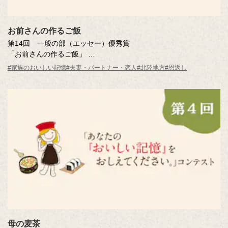
お前さんの作るご飯
第14回 一般の部（エッセー）優秀賞
「お前さんの作るご飯」
渡邉 澄子さん（新潟県・68歳）
#家族のおいしい記憶
#夫妻・パートナー・恋人
#北陸地方
#恩返し
※年齢は応募時
母の麦茶