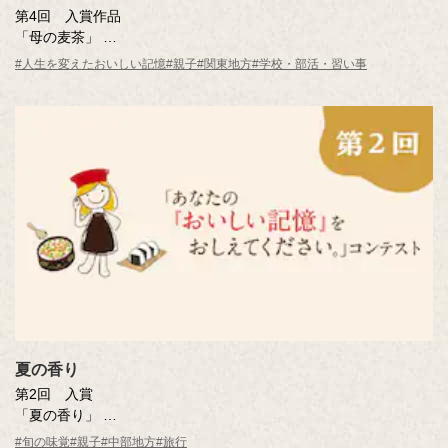
第4回 入賞作品
「母の麦茶」
井上 秀子さん（東京都・45歳）
#人生を変えたおいしい記憶
#親子
#関東地方
#学校・部活・習い事
※年齢は応募時
夏の香り
第2回 入賞
「夏の香り」
曽田 喜人さん（愛知県）
#旬の味覚
#親子
#中部地方
#旅行