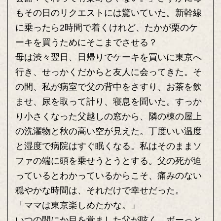
もその日のリクエストには驚いていた。新幹線
に乗ったら2時間で着くけれど、たかが栗のケ
ーキを買うためにそこまでさせる？
母は渋々翌日、日帰りでケーキを買いに東京へ
行き、せっかくだからと友人に会ってきた。そ
の間、私が病室で父の背中をさすり、お茶を飲
ませ、尿を取って計り、寝息を聞いた。すっか
り小さくなった父越しの窓から、隣の棟の屋上
の洗濯物と秋の高い空が見えた。丁度いい温度
と湿度で病院はすぐ眠くなる。私はそのままソ
ファの端に頭を乗せうとうとする。父の死が迫
っているとわかっているからこそ、痛みのない
穏やかな時間は、それだけで幸せだった。
「ママは東京楽しめたかな。」
いつの間にか目を覚ました父が呟く。ボーっと