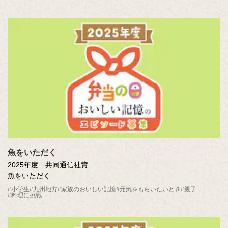
※年齢は応募時
魚をいただく
2025年度 共同通信社賞
魚をいただく
赤瀬川 想太（鹿児島県 鹿児島市立伊敷台小学校5年 ）
#小学生
#九州地方
#家族のおいしい記憶
#元気をもらいたいとき
#親子
#料理に挑戦