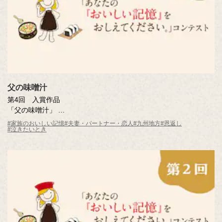
父の味噌汁
第4回 入賞作品
「父の味噌汁」
米澤 泰子さん（福岡県・57歳）
#家族のおいしい記憶
#夫妻・パートナー・恋人
#九州地方
#恩返し
#泣きたいとき
※年齢は応募時