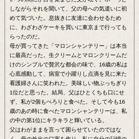
しながらそれを聞いて、父の母への気遣いに初
めて気づいた。息抜きに友達に会わせるため
に、わざわざケーキを買いに東京まで行っても
らったのだ。
母が買ってきた「マロンシャンテリー」は本当
に最高だった。生クリームとマロンクリームだ
けのシンプルで贅沢な都会の味で、16歳の私は
心底感動して、病室で小躍りし点滴を見に来た
看護婦さんに笑われた。美味しい物ぶっちぎり
1位だと思った。結局、父はひとくちも口にせ
ず、私が2個もぺろりと食べた。そして今も16
歳のあの時に食べたマロンシャンテリーは、私
の中の第1位にキラキラと輝いている。
父はわがままを言って困らせていたのではな