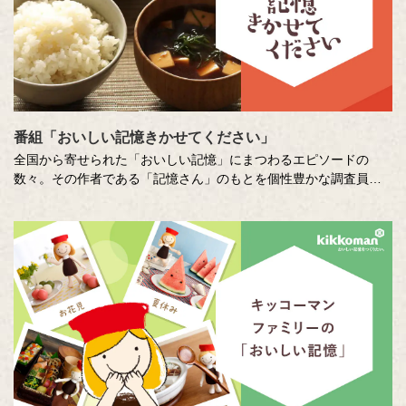
番組「おいしい記憶きかせてください」
全国から寄せられた「おいしい記憶」にまつわるエピソードの
数々。その作者である「記憶さん」のもとを個性豊かな調査員が
訪ね、「おいしい記憶」の味や料理の再現にチャレンジします。
その様子を藤井隆さん、吉竹史さんが楽しく盛り上げる、時に笑
い、時に涙のドキュメンタリーエンターテインメント番組です。
MC ：藤井隆 進行：吉竹史 ナレーター：小野大輔（声優）