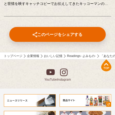
と世情を映すキャッチコピーでお伝えしてきたキッコーマンの企
業広告。
クリエイティブディレクターの山田尚武さんが特に思い出深い作
品について、寄せてくださったコメントも紹介しています。
このページをシェアする
トップページ
企業情報
おいしい記憶
Readings -よみもの-
「あなた
上部へ
YouTube
Instagram