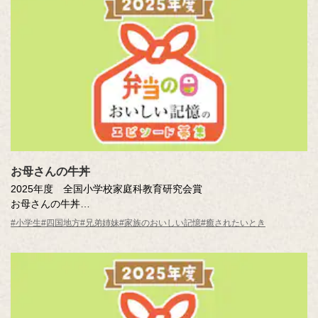
お母さんの牛丼
2025年度 全国小学校家庭科教育研究会賞
お母さんの牛丼
高尾 咲和（香川県 高松市立円座小学校 4年 ）
#小学生
#四国地方
#兄弟姉妹
#家族のおいしい記憶
#癒されたいとき