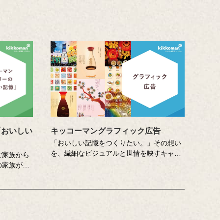
「おいしい
キッコーマングラフィック広告
「おいしい記憶をつくりたい。」その想い
を、繊細なビジュアルと世情を映すキャッ
ご家族から
チコピーでお伝えしてきたキッコーマンの
の家族が自
企業広告。
こし、その
クリエイティブディレクターの山田尚武さ
き合いま
んが特に思い出深い作品について、寄せて
おいしい記
くださったコメントも紹介しています。
深め、活か
つです。