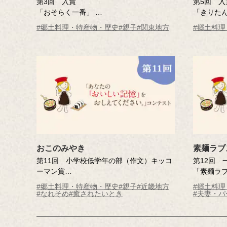
第3回 入賞
第5回 入
「おそらく一番」
「きりた
岸島 正明さん（神奈川県）
木村 良子
#郷土料理・特産物・歴史
#親子
#関東地方
#郷土料
※年齢は応募時
※年齢は
おこのみやき
素麺ラブ
第11回 小学校低学年の部（作文）キッコ
第12回 
ーマン賞
「素麺ラ
「おこのみやき」
森山 高史
#郷土料理・特産物・歴史
#親子
#近畿地方
#郷土料
大恵 朱実さん（兵庫県・9歳） 西宮市
※年齢は
#なれそめ
#癒されたいとき
#夫妻・
立南甲子園小学校 3年
※年齢は応募時