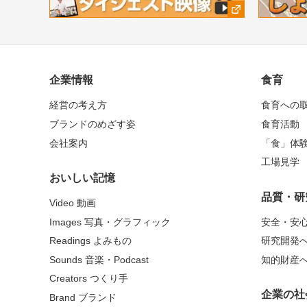
企業情報
食育
経営の考え方
食育への
ブランドのめざす姿
食育活動
会社案内
「食」体
工場見学
おいしい記憶
品質・研
Video 動画
Images 写真・グラフィック
安全・安
Readings よみもの
研究開発
Sounds 音楽・Podcast
知的財産
Creators つくり手
企業の社
Brand ブランド