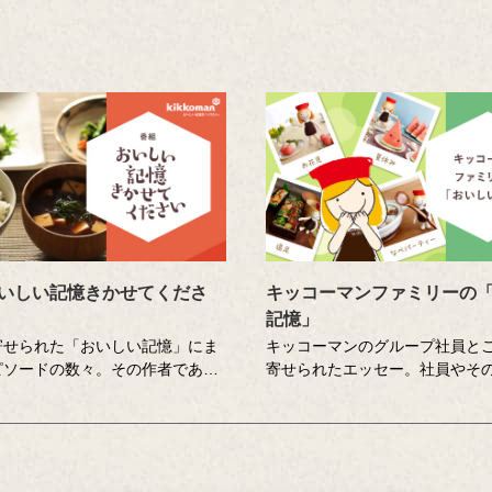
いしい記憶きかせてくださ
キッコーマンファミリーの
記憶」
寄せられた「おいしい記憶」にま
キッコーマンのグループ社員と
ピソードの数々。その作者である
寄せられたエッセー。社員やそ
ん」のもとを個性豊かな調査員が
身の「おいしい記憶」を書き起
おいしい記憶」の味や料理の再現
たいせつな想いに社員全員で向
ンジします。その様子を藤井隆さ
す。コーポレートスローガン「
史さんが楽しく盛り上げる、時に
憶をつくりたい。」への想いを
に涙のドキュメンタリーエンター
していくための取り組みのひと