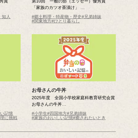
秀賞
第10回 一般の部（エッセー）優秀賞
「家族のカツオ茶漬け」
岡本 はる奈さん（東京都・36歳）
・知人
#郷土料理・特産物・歴史
#兄弟姉妹
※年齢は応募時
#関東地方
#ひとり暮らし
お母さんの牛丼
2025年度 全国小学校家庭科教育研究会賞
お母さんの牛丼
市立伊敷台
高尾 咲和（香川県 高松市立円座小学校 4
しい記憶
#小学生
#四国地方
#兄弟姉妹
年 ）
料理に挑戦
#家族のおいしい記憶
#癒されたいとき