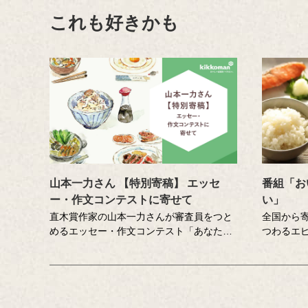
これも好きかも
山本一力さん 【特別寄稿】 エッセ
番組「お
ー・作文コンテストに寄せて
い」
直木賞作家の山本一力さんが審査員をつと
全国から
めるエッセー・作文コンテスト「あなたの
つわるエ
『おいしい記憶』をおしえてください。」
「記憶さ
に寄せて特別に書き下ろしたエッセーで
訪ね、「
す。
にチャレ
ん、吉竹
笑い、時