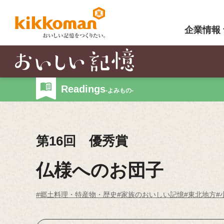
企業情報
Readings
-よみもの-
第16回 優秀賞
仏様へのお団子
#郷土料理・特産物・歴史
#家族のおいしい記憶
#東北地方
#