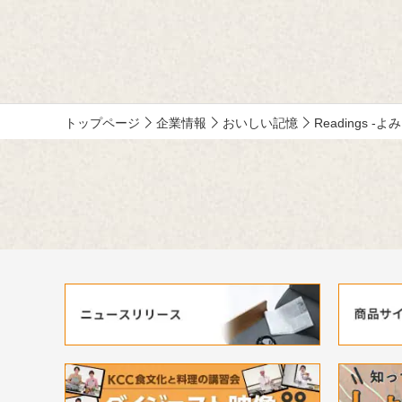
テインメ
MC ：藤
ー：小野
トップページ
企業情報
おいしい記憶
Readings -よ