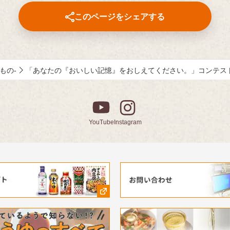
ント番組です。
このページをシェアする
井隆 進行：吉竹史 ナレータ
大輔（声優）
みもの-
「あなたの『おいしい記憶』をおしえてください。」コンテス
YouTube
Instagram