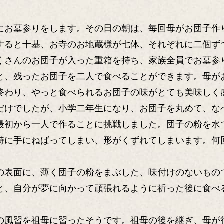
お墓参りをします。その日の朝は、毎回母がお団子作
すると十基、お寺のお地蔵様が七体、それぞれに二個ず
くさんのお団子が入った重箱を持ち、家族全員でお墓参
と、残ったお団子を二人で食べることができます。母が
終わり、やっと食べられるお団子の味がとても美味しく
けでしたが、小学二年生になり、お団子を丸めて、な
最初から一人で作ることに挑戦しました。団子の粉を水
時に手にねばってしまい、形がくずれてしまいます。何
。
表面に、薄く団子の粉をまぶした、味付けのないもの
と、自分が夢に向かって頑張れるように祈った後に食べ
風習を祖母に習ったそうです。祖母の後を継ぎ、母が