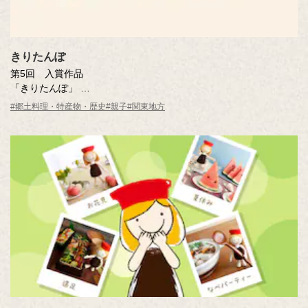
きりたんぽ
第5回 入賞作品
「きりたんぽ」
木村 良子さん（栃木県・60歳）
#郷土料理・特産物・歴史
#親子
#関東地方
※年齢は応募時