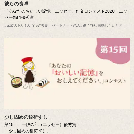
彼らの食卓
「あなたのおいしい記憶」エッセー、作文コンテスト2020 エッ
セー部門優秀賞
彼らの食卓
#家族のおいしい記憶
#夫妻・パートナー・恋人
#親子
#秋
#感動したいとき
作・社員
少し固めの稲荷ずし
第15回 一般の部（エッセー）優秀賞
「少し固めの稲荷ずし」