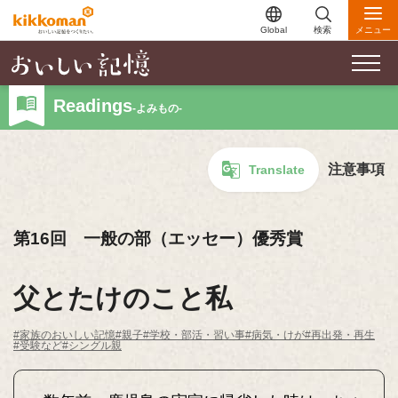
Global
検索
メニュー
Readings
-よみもの-
注意事項
Translate
第16回 一般の部（エッセー）優秀賞
父とたけのこと私
#家族のおいしい記憶
#親子
#学校・部活・習い事
#病気・けが
#再出発・再生
#受験など
#シングル親