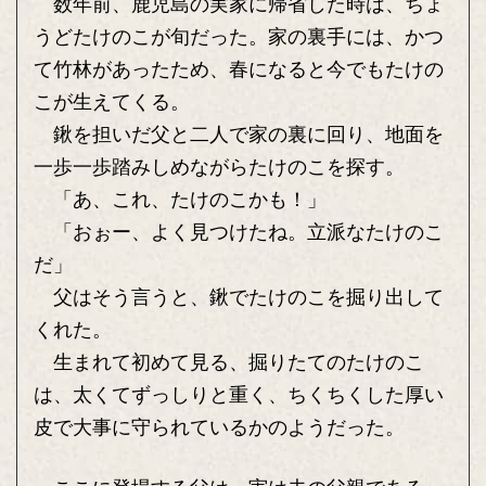
数年前、鹿児島の実家に帰省した時は、ちょ
うどたけのこが旬だった。家の裏手には、かつ
て竹林があったため、春になると今でもたけの
こが生えてくる。
鍬を担いだ父と二人で家の裏に回り、地面を
一歩一歩踏みしめながらたけのこを探す。
「あ、これ、たけのこかも！」
「おぉー、よく見つけたね。立派なたけのこ
だ」
父はそう言うと、鍬でたけのこを掘り出して
くれた。
生まれて初めて見る、掘りたてのたけのこ
は、太くてずっしりと重く、ちくちくした厚い
皮で大事に守られているかのようだった。