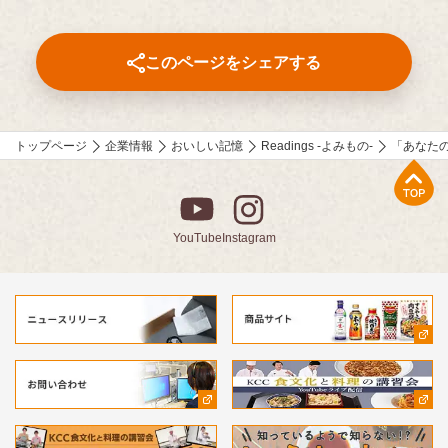
品について、寄せてくださったコメントも紹介しています。
このページをシェアする
トップページ
企業情報
おいしい記憶
Readings -よみもの-
「あなた
上部へ
YouTube
Instagram