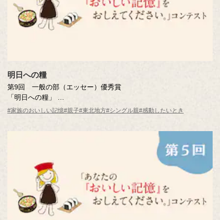
明日への糧
第9回 一般の部（エッセー）優秀賞
「明日への糧」
小梁川 道子さん（宮城県・57歳）
#家族のおいしい記憶
#親子
#東北地方
#シングル親
#感動したいとき
※年齢は応募時