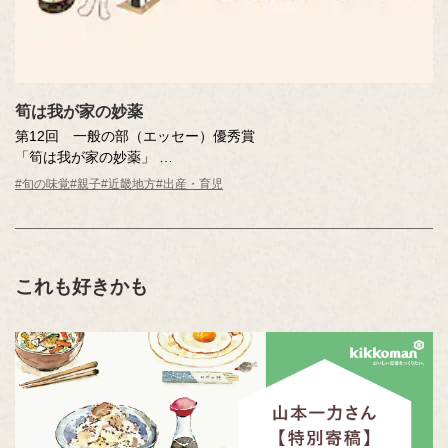
筍は我が家の妙薬
第12回 一般の部（エッセー）優秀賞
「筍は我が家の妙薬」
久保 奈緒さん（和歌山県・62歳）
#旬の味覚
#親子
#近畿地方
#出産・育児
※年齢は応募時
これも好きかも