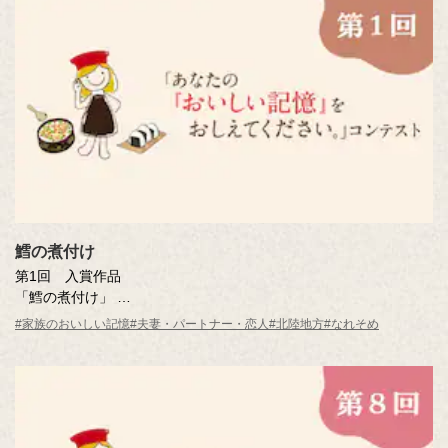
鱈の煮付け
第1回 入賞作品
「鱈の煮付け」
幸平 泰子さん（新潟県）
#家族のおいしい記憶
#夫妻・パートナー・恋人
#北陸地方
#なれそめ
※年齢は応募時