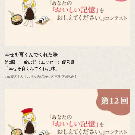
幸せを育くんでくれた味
第8回 一般の部（エッセー）優秀賞
「幸せを育くんでくれた味」
小林 千尋さん（埼玉県・47歳）
#家族のおいしい記憶
#親子
#関東地方
#恩返し
※年齢は応募時