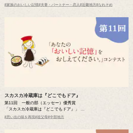
櫻井 俊甫さん（大阪府・89歳）
#家族のおいしい記憶
#夫妻・パートナー・恋人
#近畿地方
#なれそめ
※年齢は応募時
スカスカ冷蔵庫は『どこでもドア』
第11回 一般の部（エッセー）優秀賞
「スカスカ冷蔵庫は『どこでもドア』」
中島 藍さん（愛知県・41歳）
#思い出の味を再現
#祖父母
#中部地方
※年齢は応募時