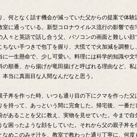
り、何となく話す機会が減っていた父からの提案で体験講
教室に通っている。新型コロナウイルス流行の影響で在
の人々と英語で話し合う父、パソコンの画面と難しい顔
こちない手つきで包丁を握り、大慌てで火加減を調整し
当に一生懸命で、少し可愛い。料理には科学的知識や文
料の順番、から揚げが竜田揚げと呼ばれる理由など、私
、本当に真面目な人間なんだなと思う。
親子丼を作った時、いつも通り目の下にクマを作った父
りを持って、あっという間に完食した。帰宅後、一番だ
粉があることを父に教え、実物を見せていた。今まで自
うな困ったような顔をしていた。それから父の親子丼を
となめこのみそ汁を、教室で教わった通り丁寧に、何度