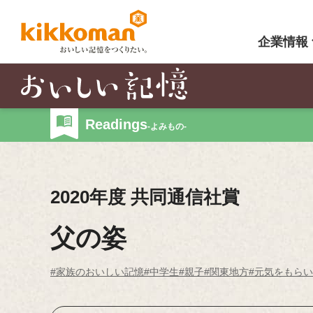
企業情報
Readings
-よみもの-
2020年度 共同通信社賞
父の姿
#家族のおいしい記憶
#中学生
#親子
#関東地方
#元気をもら