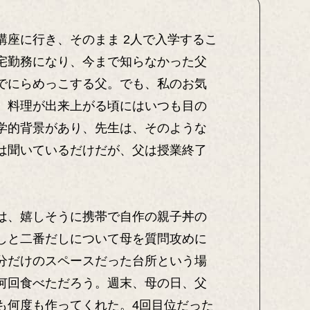
座に行き、そのまま 2人で入学するこ
宅勤務になり、今まで知らなかった父
でにらめっこする父。でも、私のお気
、料理が出来上がる頃にはいつも目の
学的背景があり、先生は、そのような
は聞いているだけだが、父は授業終了
は、嬉しそうに携帯で自作の親子丼の
しと二番だしについて母を質問攻めに
分だけのスペースだった台所という場
何回食べただろう。週末、母の日、父
も何度も作ってくれた。4回目位だった