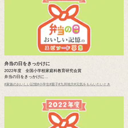
弁当の日をきっかけに
2022年度 全国小学校家庭科教育研究会賞
弁当の日をきっかけに
平田 知友楽 （伊江村立伊江小学校6年）
#家族のおいしい記憶
#小学生
#親子
#九州地方
#元気をもらいたいとき