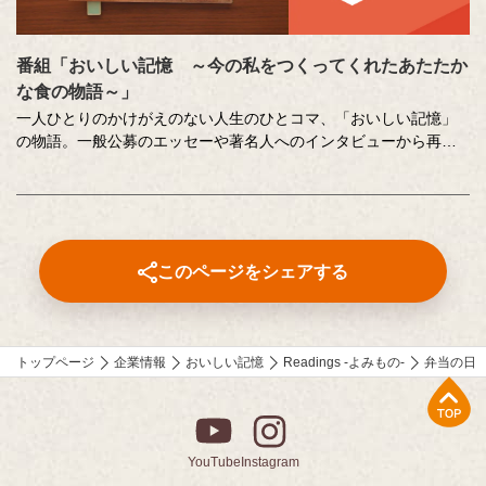
番組「おいしい記憶 ～今の私をつくってくれたあたたか
な食の物語～」
一人ひとりのかけがえのない人生のひとコマ、「おいしい記憶」
の物語。一般公募のエッセーや著名人へのインタビューから再現
した、こころに響く「おいしい記憶」をストーリーテラーの中村
俊介さんがお届けするドキュメンタリー番組です。
番組内で好評をいただいた、以下のコンテンツもこちらでご覧い
ただけます。
このページをシェアする
⚫︎「伝えたい和食の技法」
近茶流嗣家（現 宗家）、博士（醸造学）、テレビ番組の料理監修
も多数手掛ける柳原尚之さんが、少しの工夫で料理がとてもおい
しくなる技をご紹介。
トップページ
企業情報
おいしい記憶
Readings -よみもの-
弁当の日
⚫︎「作家 山本一力さんが語る『おいしい記憶』」
上部へ
直木賞作家で、「あなたの『おいしい記憶』をおしえてくださ
い。」エッセーコンテスト審査員の山本一力さんが、受賞作品の
読みどころなどを自ら語ります。
YouTube
Instagram