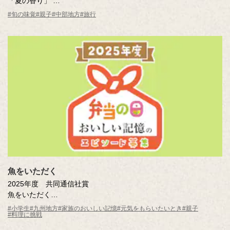
「夏の香り」
曽田 喜人さん（愛知県）
#旬の味覚
#親子
#中部地方
#旅行
※年齢は応募時
魚をいただく
2025年度 共同通信社賞
魚をいただく
赤瀬川 想太（鹿児島県 鹿児島市立伊敷台小学校5年 ）
#小学生
#九州地方
#家族のおいしい記憶
#元気をもらいたいとき
#親子
#料理に挑戦