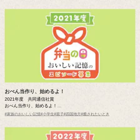
おべん当作り、始めるよ！
2021年度 共同通信社賞
おべん当作り、始めるよ！
有賀 海風（宇和島市立番城小学校3年）
#家族のおいしい記憶
#小学生
#親子
#四国地方
#癒されたいとき