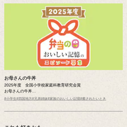
お母さんの牛丼
2025年度 全国小学校家庭科教育研究会賞
お母さんの牛丼
高尾 咲和（香川県 高松市立円座小学校 4年 ）
#小学生
#四国地方
#兄弟姉妹
#家族のおいしい記憶
#癒されたいとき