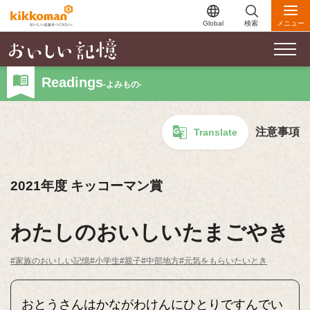
Global
検索
メニュー
Readings
-よみもの-
注意事項
Translate
2021年度 キッコーマン賞
わたしのおいしいたまごやき
#家族のおいしい記憶
#小学生
#親子
#中部地方
#元気をもらいたいとき
おとうさんはかながわけんにひとりですんでい