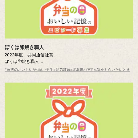
ぼくは卵焼き職人
2022年度 共同通信社賞
ぼくは卵焼き職人
藤井 雄大 （札幌市立平岸高台小学校4年）
#家族のおいしい記憶
#小学生
#兄弟姉妹
#北海道地方
#元気をもらいたいとき