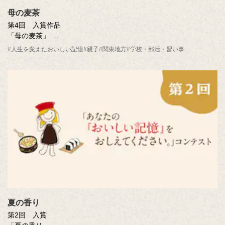
母の麦茶
第4回 入賞作品
「母の麦茶」
井上 秀子さん（東京都・45歳）
#人生を変えたおいしい記憶
#親子
#関東地方
#学校・部活・習い事
※年齢は応募時
夏の香り
第2回 入賞