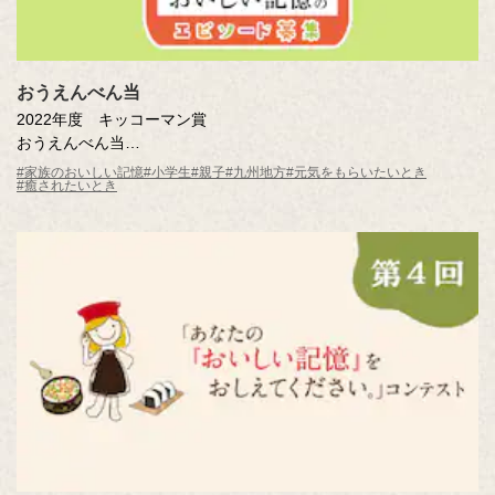
おうえんべん当
2022年度 キッコーマン賞
おうえんべん当
清藤 碧依 （与論町立与論小学校3年）
#家族のおいしい記憶
#小学生
#親子
#九州地方
#元気をもらいたいとき
#癒されたいとき