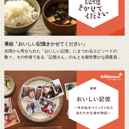
番組「おいしい記憶きかせてください」
全国から寄せられた「おいしい記憶」にまつわるエピソードの
数々。その作者である「記憶さん」のもとを個性豊かな調査員が
訪ね、「おいしい記憶」の味や料理の再現にチャレンジします。
その様子を藤井隆さん、吉竹史さんが楽しく盛り上げる、時に笑
い、時に涙のドキュメンタリーエンターテインメント番組です。
MC ：藤井隆 進行：吉竹史 ナレーター：小野大輔（声優）