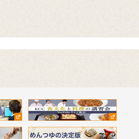
番組内で好評をいただいた、以下のコンテ
ンツもこちらでご覧いただけます。
ナレータ
⚫︎「伝えたい和食の技法」
近茶流嗣家（現 宗家）、博士（醸造学）、
テレビ番組の料理監修も多数手掛ける柳原
尚之さんが、少しの工夫で料理がとてもお
いしくなる技をご紹介。
⚫︎「作家 山本一力さんが語る『おいしい記
憶』」
直木賞作家で、「あなたの『おいしい記
憶』をおしえてください。」エッセーコン
テスト審査員の山本一力さんが、受賞作品
の読みどころなどを自ら語ります。