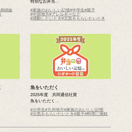
特別なお弁当
学校4
矢坂 晟太郎 （三条市立第四中学校2
兄弟姉妹
#家族のおいしい記憶
#中学生
#親子
年）
き
#中部地方
#アレルギーなど
#感動したいとき
#元気をもらいたいとき
飯
魚をいただく
2025年度 共同通信社賞
魚をいただく
市立別府西
赤瀬川 想太（鹿児島県 鹿児島市立伊敷台
#小学生
#九州地方
#家族のおいしい記憶
小学校5年 ）
#元気をもらいたいとき
#親子
#料理に挑戦