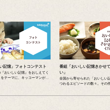
い記憶」フォトコンテスト
番組「おいしい記憶きかせ
い」
の『おいしい記憶』をおしえてく
」をテーマに、キッコーマンがこ
全国から寄せられた「おいしい
開催したフォトコンテストの入賞
つわるエピソードの数々。その
紹介します。 親子で料理する風
「記憶さん」のもとを個性豊か
生がとらえた「おいしい」の瞬間
訪ね、「おいしい記憶」の味や
、たくさんの人たちのとっておき
にチャレンジします。その様子
集まりました。
ん、吉竹史さんが楽しく盛り上
笑い、時に涙のドキュメンタリ