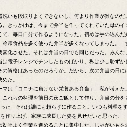
洗いも段取りよくできないし、何より作業が雑なのだ
。きっかけは、今まで弁当を作ってくれていた母のイ
くて、毎日自分で作るようになった。初めは手の込んだ
、冷凍食品を多く使った弁当が多くなってしまった。「
簡素化させた。それは弁当の日でも同じだった。みんな
当は電子レンジでチンしたものばかり。私は少し恥ずか
その資格はあったのだろうか。だから、次の弁当の日に
決めた。
マは「コロナに負けない栄養ある弁当」。私が考えた
。これらの料理を前日の夜ご飯として作り、弁当の分を
あった。それは誰にも頼らずに作ること。いつも料理を
理を作り上げ、家族に成長した姿を見せたいと思った。
効率よく作業を進めることに集中した。じゃがいもを