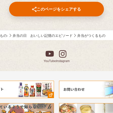
テインメント番組です。
このページをシェアする
MC ：藤井隆 進行：吉竹史 
ー：小野大輔（声優）
みもの-
弁当の日 おいしい記憶のエピソード
弁当がつくるもの
YouTube
Instagram