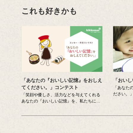
これも好きかも
「あなたの『おいしい記憶』をおしえ
「おいし
てください。」コンテスト
「あなた
ださい。
「笑顔や優しさ、活力などを与えてくれる
れまでに
あなたの『おいしい記憶』を、私たちにお
作品をご
しえてください。」をテーマに、食にまつ
景、中高
わる思い出やエピソードを募集しているエ
をはじめ
ッセー・作文コンテスト（読売新聞社・中
の一枚が
央公論新社主催、キッコーマン協賛）。毎
年、各年代から数多くのこころあたたまる