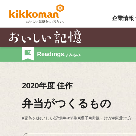
企業情報
Readings
-よみもの-
2020年度 佳作
弁当がつくるもの
#家族のおいしい記憶
#中学生
#親子
#病気・けが
#東北地方