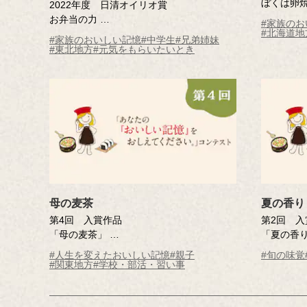
ぼくは卵
2022年度 日清オイリオ賞
藤井 雄
お弁当の力
#家族のお
年）
#北海道地
元木 月 （村山市立葉山中学校3年）
#家族のおいしい記憶
#中学生
#兄弟姉妹
#東北地方
#元気をもらいたいとき
母の麦茶
夏の香り
第4回 入賞作品
第2回 入
「母の麦茶」
「夏の香
井上 秀子さん（東京都・45歳）
曽田 喜人
#人生を変えたおいしい記憶
#親子
#旬の味覚
※年齢は応募時
※年齢は
#関東地方
#学校・部活・習い事