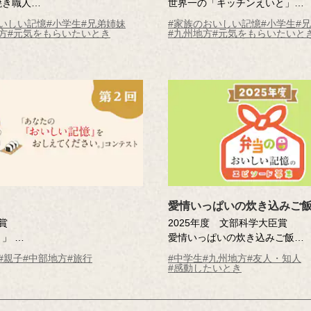
焼き職人
世界一の「キッチンえいと」
大 （札幌市立平岸高台小学校4
佐藤 瑛都 （福津市立福間南小
いしい記憶
#小学生
#兄弟姉妹
#家族のおいしい記憶
#小学生
#
年）
方
#元気をもらいたいとき
#九州地方
#元気をもらいたいと
愛情いっぱいの炊き込みご
賞
2025年度 文部科学大臣賞
り」
愛情いっぱいの炊き込みご飯
さん（愛知県）
吉田 かりん結愛（大分県 別府
#親子
#中部地方
#旅行
#中学生
#九州地方
#友人・知人
応募時
中学校1年 ）
#感動したいとき