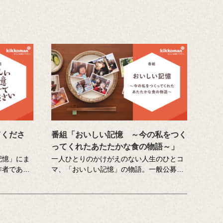
てくださ
番組「おいしい記憶 ～今の私をつく
ってくれたあたたかな食の物語～」
記憶」にま
一人ひとりのかけがえのない人生のひとコ
作者である
マ、「おいしい記憶」の物語。一般公募の
な調査員が
エッセーや著名人へのインタビューから再
料理の再現
現した、こころに響く「おいしい記憶」を
を藤井隆さ
ストーリーテラーの中村俊介さんがお届け
げる、時に
するドキュメンタリー番組です。
ーエンター