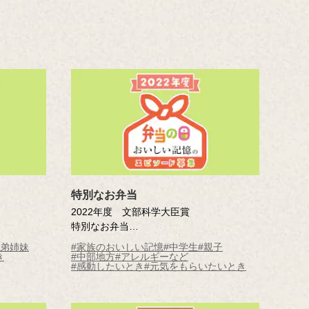
」
特別なお弁当
2022年度 文部科学大臣賞
特別なお弁当
学校4
矢坂 晟太郎 （三条市立第四中学校2
兄弟姉妹
#家族のおいしい記憶
#中学生
#親子
年）
き
#中部地方
#アレルギーなど
#感動したいとき
#元気をもらいたいとき