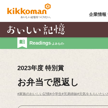
企業情報
Readings
-よみもの-
2023年度 特別賞
お弁当で恩返し
#家族のおいしい記憶
#小学生
#兄弟姉妹
#元気をもらいたい