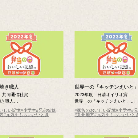
焼き職人
世界一の「キッチンえいと
度 共同通信社賞
2023年度 日清オイリオ賞
焼き職人
世界一の「キッチンえいと」
大 （札幌市立平岸高台小学校4
佐藤 瑛都 （福津市立福間南小
いしい記憶
#小学生
#兄弟姉妹
#家族のおいしい記憶
#小学生
#
年）
方
#元気をもらいたいとき
#九州地方
#元気をもらいたいと