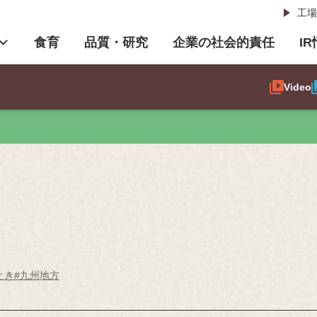
工場
食育
品質・研究
企業の社会的責任
I
Video
とき
#九州地方