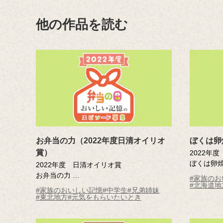
他の作品を読む
お弁当の力（2022年度日清オイリオ
ぼくは卵
賞）
2022年
ぼくは卵
2022年度 日清オイリオ賞
藤井 雄
お弁当の力
#家族のお
年）
#北海道地
元木 月 （村山市立葉山中学校3年）
#家族のおいしい記憶
#中学生
#兄弟姉妹
#東北地方
#元気をもらいたいとき