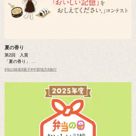
夏の香り
第2回 入賞
「夏の香り」
曽田 喜人さん（愛知県）
#旬の味覚
#親子
#中部地方
#旅行
※年齢は応募時