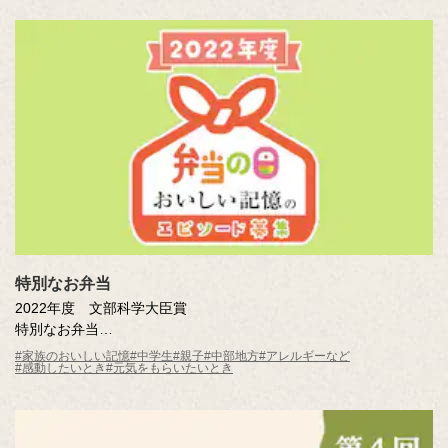
特別なお弁当
2022年度 文部科学大臣賞
特別なお弁当
矢坂 晟太郎 （三条市立第四中学校2年）
#家族のおいしい記憶
#中学生
#親子
#中部地方
#アレルギーなど
#感動したいとき
#元気をもらいたいとき