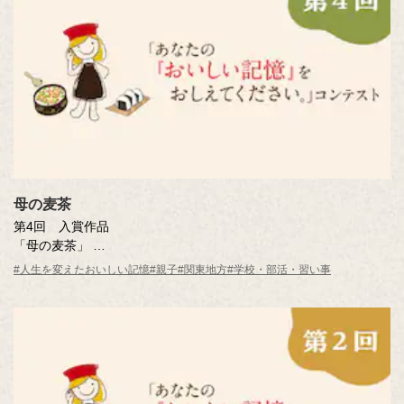
母の麦茶
第4回 入賞作品
「母の麦茶」
井上 秀子さん（東京都・45歳）
#人生を変えたおいしい記憶
#親子
#関東地方
#学校・部活・習い事
※年齢は応募時