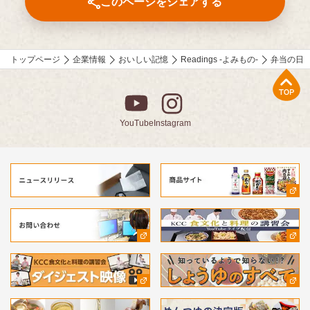
このページをシェアする
⚫︎「伝えたい和食の技法」
近茶流嗣家（現 宗家）、博士（醸造学）、テレビ番組の料理監修
も多数手掛ける柳原尚之さんが、少しの工夫で料理がとてもおい
しくなる技をご紹介。
トップページ
企業情報
おいしい記憶
Readings -よみもの-
弁当の日
⚫︎「作家 山本一力さんが語る『おいしい記憶』」
上部へ
直木賞作家で、「あなたの『おいしい記憶』をおしえてくださ
い。」エッセーコンテスト審査員の山本一力さんが、受賞作品の
読みどころなどを自ら語ります。
YouTube
Instagram