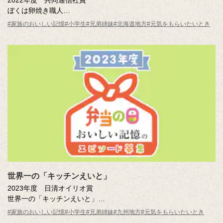
2022年度 共同通信社賞
ぼくは卵焼き職人
藤井 雄大 （札幌市立平岸高台小学校4年）
#家族のおいしい記憶
#小学生
#兄弟姉妹
#北海道地方
#元気をもらいたいとき
世界一の「キッチンえいと」
2023年度 日清オイリオ賞
世界一の「キッチンえいと」
佐藤 瑛都 （福津市立福間南小学校4年）
#家族のおいしい記憶
#小学生
#兄弟姉妹
#九州地方
#元気をもらいたいとき