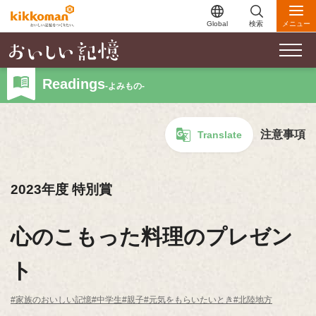
Global
検索
メニュー
Readings
-よみもの-
注意事項
Translate
2023年度 特別賞
心のこもった料理のプレゼン
ト
#家族のおいしい記憶
#中学生
#親子
#元気をもらいたいとき
#北陸地方