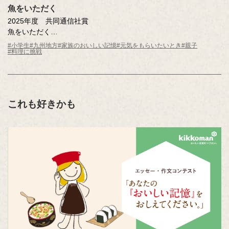
魚をいただく
2025年度 共同通信社賞
魚をいただく
赤瀬川 想太（鹿児島県 鹿児島市立伊敷台小学校5年 ）
#小学生
#九州地方
#家族のおいしい記憶
#元気をもらいたいとき
#親子
#料理に挑戦
これも好きかも