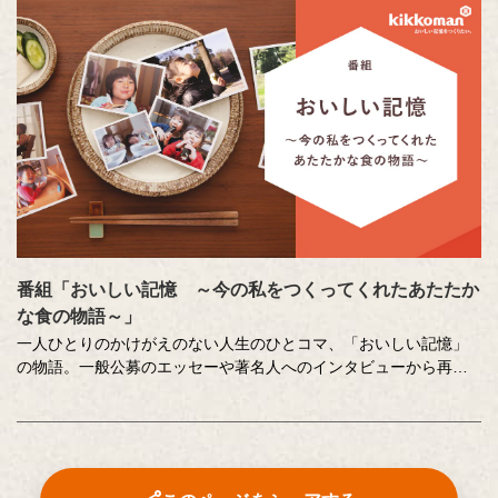
い、時に涙のドキュメンタリーエンターテインメント番組です。
MC ：藤井隆 進行：吉竹史 ナレーター：小野大輔（声優）
番組「おいしい記憶 ～今の私をつくってくれたあたたか
な食の物語～」
一人ひとりのかけがえのない人生のひとコマ、「おいしい記憶」
の物語。一般公募のエッセーや著名人へのインタビューから再現
した、こころに響く「おいしい記憶」をストーリーテラーの中村
俊介さんがお届けするドキュメンタリー番組です。
番組内で好評をいただいた、以下のコンテンツもこちらでご覧い
ただけます。