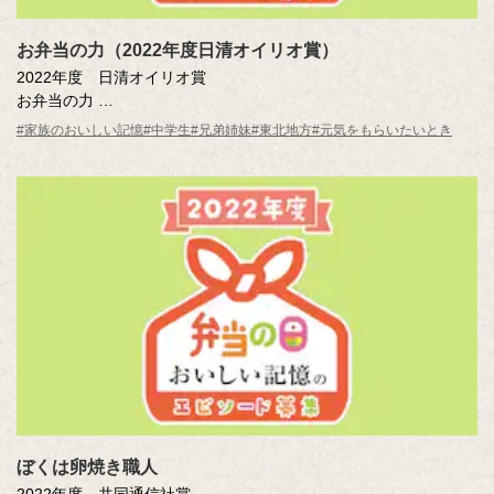
お弁当の力（2022年度日清オイリオ賞）
2022年度 日清オイリオ賞
お弁当の力
元木 月 （村山市立葉山中学校3年）
#家族のおいしい記憶
#中学生
#兄弟姉妹
#東北地方
#元気をもらいたいとき
ぼくは卵焼き職人