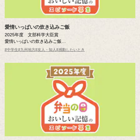
愛情いっぱいの炊き込みご飯
2025年度 文部科学大臣賞
愛情いっぱいの炊き込みご飯
吉田 かりん結愛（大分県 別府市立別府西中学校1年 ）
#中学生
#九州地方
#友人・知人
#感動したいとき