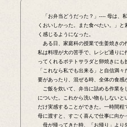
「お弁当どうだった？」---- 母は
くおいしかった。また食べたい。」と
く感じるようになった。
ある日、家庭科の授業で生姜焼きの作
私は料理が大の苦手で、レシピ通りに
ってくれるポテトサラダと卵焼きにも
「これなら私でも出来る」と自信満々
要があったり、混ぜる時、全体の食感
ご飯を炊いて、弁当に詰める作業をし
についた。これから洗い物もしないと
だけ実感することができた。一時間程
母に渡すと、すごく喜んで仕事に向か
母が帰ってきた時、「お帰り」より先