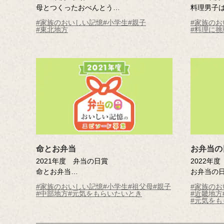
母とつくったおべんとう
料理男子
尾股 心菜（磐梯町立磐梯第一小学校5年）
重永 龍
#家族のおいしい記憶
#小学生
#親子
#家族のお
りの杜木城
#東北地方
#料理に挑
命とお弁当
お弁当の
2021年度 弁当の日賞
2022年
命とお弁当
お弁当の
三澤 樹生 （安曇野市立三郷小学校6
早水 天門
#家族のおいしい記憶
#小学生
#祖父母
#親子
#家族のお
年）
#中部地方
#元気をもらいたいとき
#近畿地方
#元気を