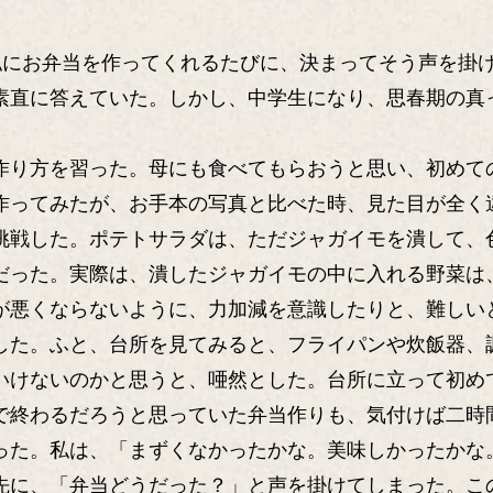
、私にお弁当を作ってくれるたびに、決まってそう声を掛
素直に答えていた。しかし、中学生になり、思春期の真
り方を習った。母にも食べてもらおうと思い、初めて
作ってみたが、お手本の写真と比べた時、見た目が全く
挑戦した。ポテトサラダは、ただジャガイモを潰して、
だった。実際は、潰したジャガイモの中に入れる野菜は
が悪くならないように、力加減を意識したりと、難しい
た。ふと、台所を見てみると、フライパンや炊飯器、
いけないのかと思うと、唖然とした。台所に立って初め
で終わるだろうと思っていた弁当作りも、気付けば二時
った。私は、「まずくなかったかな。美味しかったかな
に、「弁当どうだった？」と声を掛けてしまった。こ