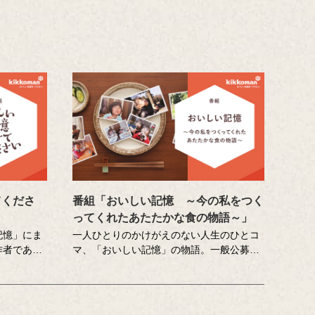
てくださ
番組「おいしい記憶 ～今の私をつく
ってくれたあたたかな食の物語～」
記憶」にま
一人ひとりのかけがえのない人生のひとコ
作者である
マ、「おいしい記憶」の物語。一般公募の
な調査員が
エッセーや著名人へのインタビューから再
料理の再現
現した、こころに響く「おいしい記憶」を
を藤井隆さ
ストーリーテラーの中村俊介さんがお届け
げる、時に
するドキュメンタリー番組です。