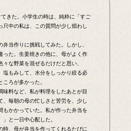
けてきた。小学生の時は、純粋に「すご
っ只中の私は、この質問が少し煩わし
の弁当作りに挑戦してみた。しかし、
違った。生姜焼きの他に、母がよく作
色々な野菜を混ぜるだけだと思い、
、塩もみして、水分をしっかり絞る必
ところが多かった。
調味料など、私が料理をしたあとが目
て、毎朝の母の忙しさと苦労を、少し
間もかかっていた。私が作った弁当を
。」と一日中心配した。
の時、母が弁当を作ってくれるたびに