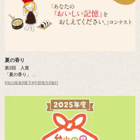
夏の香り
第2回 入賞
「夏の香り」
曽田 喜人さん（愛知県）
#旬の味覚
#親子
#中部地方
#旅行
※年齢は応募時