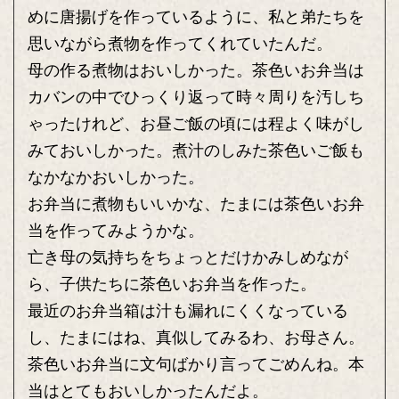
めに唐揚げを作っているように、私と弟たちを
思いながら煮物を作ってくれていたんだ。
母の作る煮物はおいしかった。茶色いお弁当は
カバンの中でひっくり返って時々周りを汚しち
ゃったけれど、お昼ご飯の頃には程よく味がし
みておいしかった。煮汁のしみた茶色いご飯も
なかなかおいしかった。
お弁当に煮物もいいかな、たまには茶色いお弁
当を作ってみようかな。
亡き母の気持ちをちょっとだけかみしめなが
ら、子供たちに茶色いお弁当を作った。
最近のお弁当箱は汁も漏れにくくなっている
し、たまにはね、真似してみるわ、お母さん。
茶色いお弁当に文句ばかり言ってごめんね。本
当はとてもおいしかったんだよ。