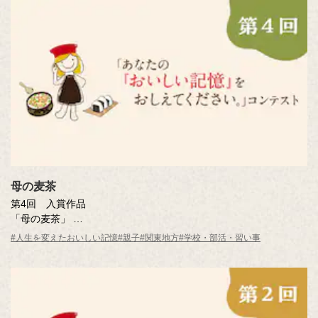
母の麦茶
第4回 入賞作品
「母の麦茶」
井上 秀子さん（東京都・45歳）
#人生を変えたおいしい記憶
#親子
#関東地方
#学校・部活・習い事
※年齢は応募時