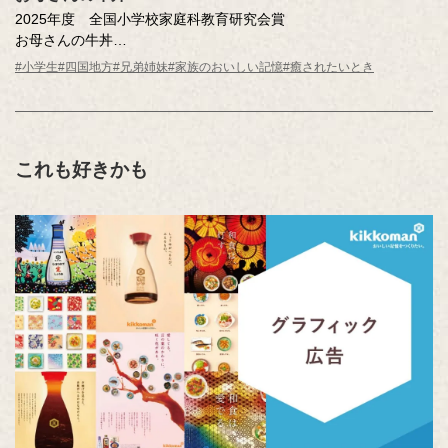
2025年度 全国小学校家庭科教育研究会賞
お母さんの牛丼
高尾 咲和（香川県 高松市立円座小学校 4年 ）
#小学生
#四国地方
#兄弟姉妹
#家族のおいしい記憶
#癒されたいとき
これも好きかも