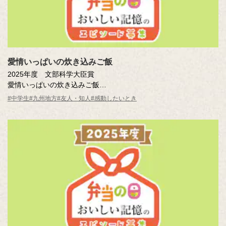
愛情いっぱいの炊き込みご飯
2025年度 文部科学大臣賞
愛情いっぱいの炊き込みご飯
吉田 かりん結愛（大分県 別府市立別府西中学校1年 ）
#中学生
#九州地方
#友人・知人
#感動したいとき