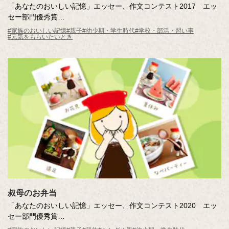
「あなたのおいしい記憶」エッセー、作文コンテスト2017 エッ
セー部門優秀賞
母の弁当
#家族のおいしい記憶
#親子
#幼少期・学生時代
#学校・部活・習い事
#元気をもらいたいとき
作・社員
叔母のお弁当
「あなたのおいしい記憶」エッセー、作文コンテスト2020 エッ
セー部門優秀賞
叔母のお弁当