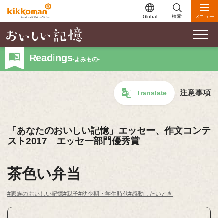
Global
検索
メニュー
Readings
-よみもの-
注意事項
Translate
「あなたのおいしい記憶」エッセー、作文コンテ
スト2017 エッセー部門優秀賞
茶色い弁当
#家族のおいしい記憶
#親子
#幼少期・学生時代
#感動したいとき