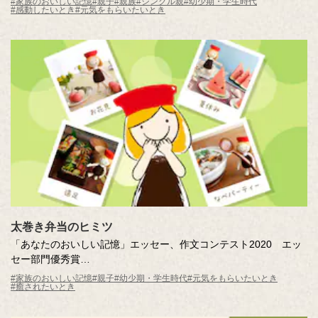
#家族のおいしい記憶
#親子
#親族
#シングル親
#幼少期・学生時代
#感動したいとき
#元気をもらいたいとき
作・社員
太巻き弁当のヒミツ
「あなたのおいしい記憶」エッセー、作文コンテスト2020 エッ
セー部門優秀賞
太巻き弁当のヒミツ
#家族のおいしい記憶
#親子
#幼少期・学生時代
#元気をもらいたいとき
#癒されたいとき
作・社員