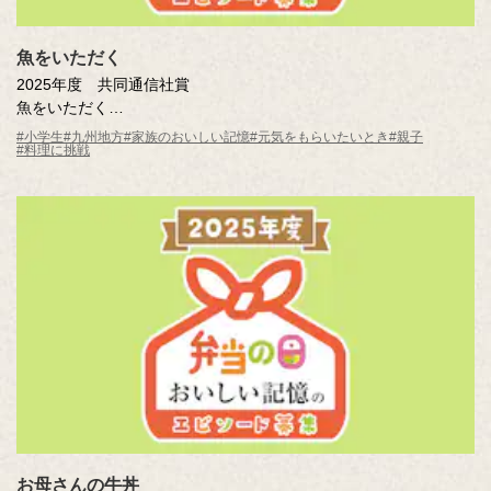
魚をいただく
2025年度 共同通信社賞
魚をいただく
赤瀬川 想太（鹿児島県 鹿児島市立伊敷台小学校5年 ）
#小学生
#九州地方
#家族のおいしい記憶
#元気をもらいたいとき
#親子
#料理に挑戦
お母さんの牛丼