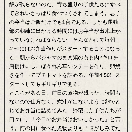
飯が残らないのだ。育ち盛りの子供たちにすべ
てきれいさっぱり食べつくされてしまう。息子
の弁当はご飯だけでも1合である。しかも運動
部の朝練に出かける時間にはお弁当が出来上が
っていなければならない。そんなわけで毎朝
4:50にはお弁当作りがスタートすることになっ
た。朝からパジャマのまま鶏のもも肉2キロを
唐揚げにし、ほうれん草のソテーを作り、卵焼
きを作ってプチトマトを詰める。午前4:50にス
タートしてもギリギリである。
ところがある日、前日の煮物が残った。時間も
ないので仕方なく、煮汁が出ないように卵でと
じてお弁当に詰めてみた。帰宅した子供たちが
口々に、「今日のお弁当はおいしかった」と言
う。前の日に食べた煮物よりも「味がしみてた