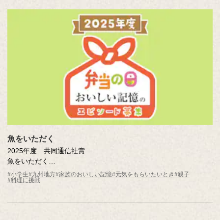
魚をいただく
2025年度 共同通信社賞
魚をいただく
赤瀬川 想太（鹿児島県 鹿児島市立伊敷台小学校5年 ）
#小学生
#九州地方
#家族のおいしい記憶
#元気をもらいたいとき
#親子
#料理に挑戦