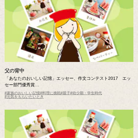
父の背中
「あなたのおいしい記憶」エッセー、作文コンテスト2017 エッ
セー部門優秀賞
父の背中
#家族のおいしい記憶
#料理に挑戦
#親子
#幼少期・学生時代
#元気をもらいたいとき
作・社員