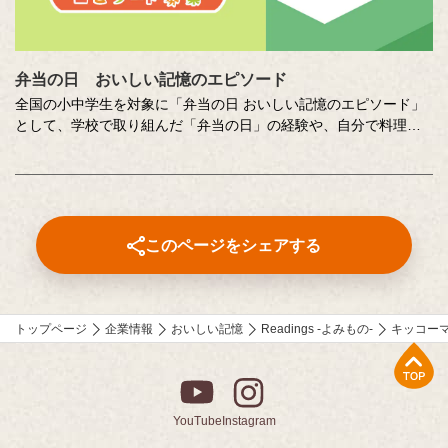
弁当の日 おいしい記憶のエピソード
全国の小中学生を対象に「弁当の日 おいしい記憶のエピソード」
として、学校で取り組んだ「弁当の日」の経験や、自分で料理を
した「おいしい記憶」の体験を、写真や絵とあわせて募集するコ
ンテストです。お弁当や料理から垣間見える、つくることの楽し
さや大変さ、家族への感謝、誰かのために料理をつくることのよ
ろこびがつづられた、歴代の受賞作品をぜひご覧ください。地域
ならでは、小中学生ならではのエピソードがとても印象的です。
このページをシェアする
トップページ
企業情報
おいしい記憶
Readings -よみもの-
キッコー
上部へ
YouTube
Instagram