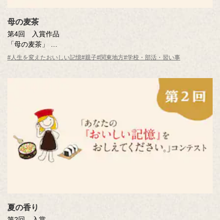
母の麦茶
第4回 入賞作品
「母の麦茶」
井上 秀子さん（東京都・45歳）
#人生を変えたおいしい記憶
#親子
#関東地方
#学校・部活・習い事
※年齢は応募時
夏の香り
第2回 入賞