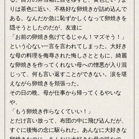
りは茶色に近い、不格好な卵焼きが詰め込んで
ある。なんだか急に恥ずかしくなって卵焼きを
隠そうとしたのだが、友達に
「お前の卵焼き焦げてるじゃん！マズそう！」
という心ない一言を言われてしまった。大好き
な母の料理を侮辱された悔しさとともに、綺麗
な卵焼きを作ってくれない母への憎悪が入り混
じって、何も言い返すことができない。涙を堪
えながら卵焼きを頬張った。
その日の晩、母が仕事から帰ってくるやいな
や、
「もう卵焼き作らなくていい！」
とだけ言い放って、布団の中に飛び込んだが、
すぐに後悔の念に駆られた。あんなに大好きな