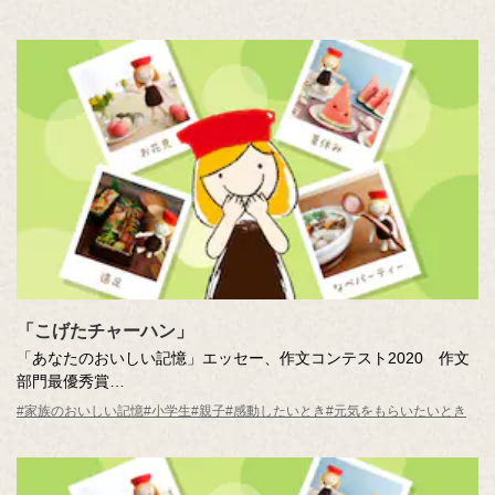
「こげたチャーハン」
「あなたのおいしい記憶」エッセー、作文コンテスト2020 作文
部門最優秀賞
「こげたチャーハン」
#家族のおいしい記憶
#小学生
#親子
#感動したいとき
#元気をもらいたいとき
作・社員の家族