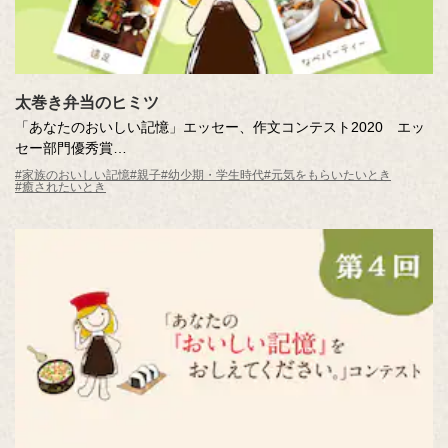
太巻き弁当のヒミツ
「あなたのおいしい記憶」エッセー、作文コンテスト2020 エッ
セー部門優秀賞
太巻き弁当のヒミツ
#家族のおいしい記憶
#親子
#幼少期・学生時代
#元気をもらいたいとき
#癒されたいとき
作・社員