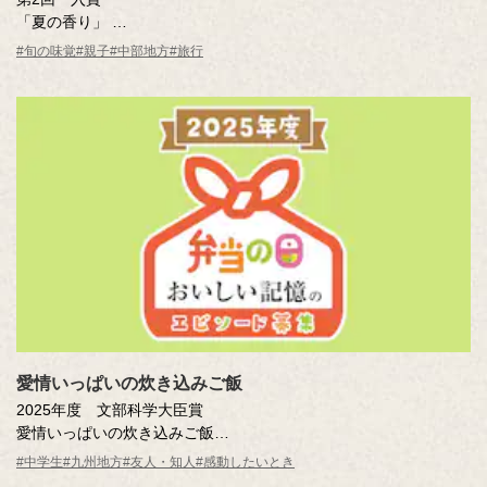
「夏の香り」
曽田 喜人さん（愛知県）
#旬の味覚
#親子
#中部地方
#旅行
※年齢は応募時
愛情いっぱいの炊き込みご飯
2025年度 文部科学大臣賞
愛情いっぱいの炊き込みご飯
吉田 かりん結愛（大分県 別府市立別府西中学校1年 ）
#中学生
#九州地方
#友人・知人
#感動したいとき