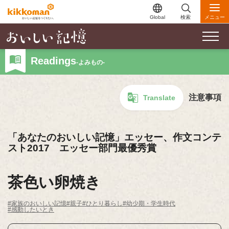
Global
検索
メニュー
Readings
-よみもの-
注意事項
Translate
「あなたのおいしい記憶」エッセー、作文コンテ
スト2017 エッセー部門最優秀賞
茶色い卵焼き
#家族のおいしい記憶
#親子
#ひとり暮らし
#幼少期・学生時代
#感動したいとき