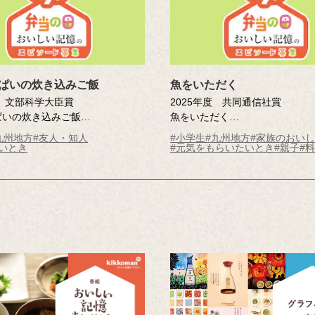
ぱいの炊き込みご飯
魚をいただく
度 文部科学大臣賞
2025年度 共同通信社賞
ぱいの炊き込みご飯
魚をいただく
りん結愛（大分県 別府市立別府西
赤瀬川 想太（鹿児島県 鹿児島
九州地方
#友人・知人
#小学生
#九州地方
#家族のおい
 ）
小学校5年 ）
いとき
#元気をもらいたいとき
#親子
#