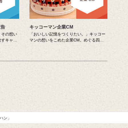
広告
キッコーマン企業CM
」その想い
「おいしい記憶をつくりたい。」キッコー
映すキャッ
マンの想いをこめた企業CM。めぐる四
コーマンの
季、いっしょにすごした笑顔の食卓…誰の
中にもある「おいしい記憶」を、そこに結
山田尚武さ
びつく音や色、時間の流れなどさまざまな
て、寄せて
切り口で描き出します。クリエイターの皆
います。
さまの想いや意図もあわせてお楽しみくだ
さい。
ハン」