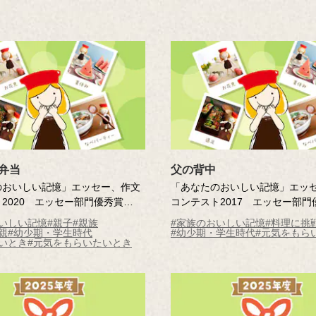
弁当
父の背中
のおいしい記憶」エッセー、作文
「あなたのおいしい記憶」エッ
2020 エッセー部門優秀賞
コンテスト2017 エッセー部門
弁当
父の背中
いしい記憶
#親子
#親族
#家族のおいしい記憶
#料理に挑
作・社員
親
#幼少期・学生時代
#幼少期・学生時代
#元気をもら
いとき
#元気をもらいたいとき