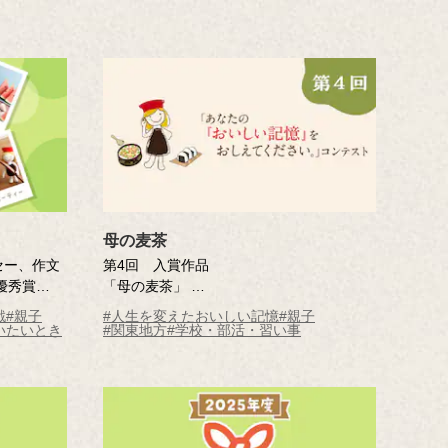
母の麦茶
セー、作文
第4回 入賞作品
優秀賞
「母の麦茶」
井上 秀子さん（東京都・45歳）
戦
#親子
#人生を変えたおいしい記憶
#親子
※年齢は応募時
いたいとき
#関東地方
#学校・部活・習い事