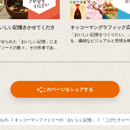
いしい記憶きかせてくださ
キッコーマングラフィック
「おいしい記憶をつくりたい。
を、繊細なビジュアルと世情を
寄せられた「おいしい記憶」にま
チコピーでお伝えしてきたキッ
ピソードの数々。その作者である
企業広告。
ん」のもとを個性豊かな調査員が
クリエイティブディレクターの
おいしい記憶」の味や料理の再現
んが特に思い出深い作品につい
ンジします。その様子を藤井隆さ
くださったコメントも紹介して
史さんが楽しく盛り上げる、時に
に涙のドキュメンタリーエンター
ント番組です。
このページをシェアする
井隆 進行：吉竹史 ナレータ
大輔（声優）
みもの-
キッコーマンファミリーの「おいしい記憶」
「こげたチャー