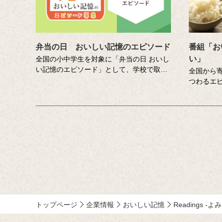
弁当の日 おいしい記憶のエピソード
番組「お
い」
全国の小中学生を対象に「弁当の日 おいし
い記憶のエピソード」として、学校で取り
全国から
組んだ「弁当の日」の経験や、自分で料理
つわるエ
をした「おいしい記憶」の体験を、写真や
「記憶さ
絵とあわせて募集するコンテストです。お
訪ね、「
弁当や料理から垣間見える、つくることの
にチャレ
楽しさや大変さ、家族への感謝、誰かのた
ん、吉竹
めに料理をつくることのよろこびがつづら
笑い、時
れた、歴代の受賞作品をぜひご覧くださ
テインメ
い。地域ならでは、小中学生ならではのエ
ピソードがとても印象的です。
MC ：藤
ー：小野
トップページ
企業情報
おいしい記憶
Readings -よ