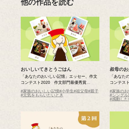
他の作品を読む
おいしいてきとうごはん
叔母のお
「あなたのおいしい記憶」エッセー、作文
「あなた
コンテスト2020 作文部門最優秀賞
コンテスト
おいしいてきとうごはん
叔母のお
#家族のおいしい記憶
#小学生
#祖父母
#親子
#家族のお
作・社員の家族
作・社員
#元気をもらいたいとき
#シングル
#感動した