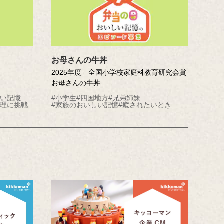
お母さんの牛丼
2025年度 全国小学校家庭科教育研究会賞
お母さんの牛丼
市立伊敷台
高尾 咲和（香川県 高松市立円座小学校 4
しい記憶
#小学生
#四国地方
#兄弟姉妹
年 ）
料理に挑戦
#家族のおいしい記憶
#癒されたいとき