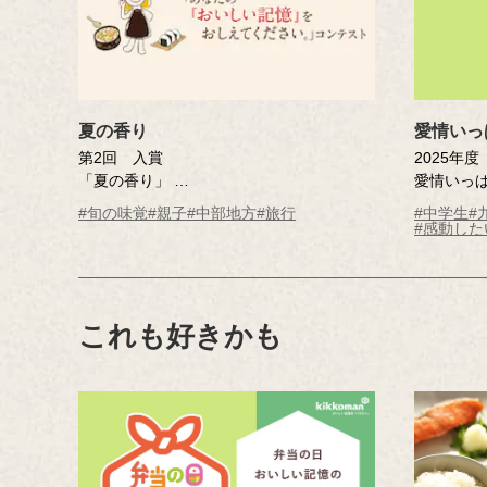
夏の香り
愛情いっ
第2回 入賞
2025年
「夏の香り」
愛情いっ
曽田 喜人さん（愛知県）
吉田 か
#旬の味覚
#親子
#中部地方
#旅行
#中学生
#
※年齢は応募時
中学校1年
#感動した
これも好きかも