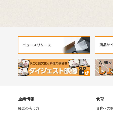
企業情報
食育
経営の考え方
食育への