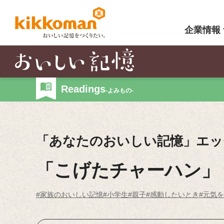
企業情報
Readings
-よみもの-
「あなたのおいしい記憶」エッ
「こげたチャーハン」
#家族のおいしい記憶
#小学生
#親子
#感動したいとき
#元気