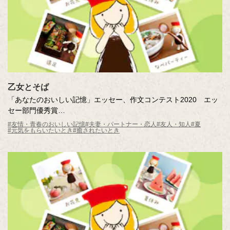
乙女とそば
「あなたのおいしい記憶」エッセー、作文コンテスト2020 エッ
セー部門優秀賞
乙女とそば
#友情・青春のおいしい記憶
#夫妻・パートナー・恋人
#友人・知人
#夏
#元気をもらいたいとき
#癒されたいとき
作・社員