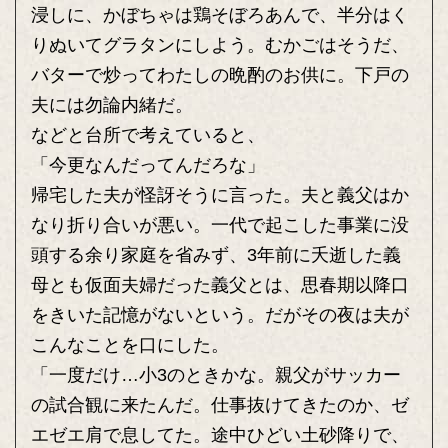
浸しに、かぼちゃは鶏そぼろあんで、半分はく
りぬいてグラタンにしよう。むかごはそうだ、
バターで炒ってわたしの晩酌のお供に。下戸の
夫には勿論内緒だ。
などと台所で考えていると、
「今更なんだってんだろな」
帰宅した夫が怪訝そうに言った。夫と義父はか
なり折り合いが悪い。一代で起こした事業に没
頭する余り家庭を省みず、3年前に夭逝した義
母とも仮面夫婦だった義父とは、思春期以降口
をきいた記憶がないという。だがその夜は夫が
こんなことを口にした。
「一度だけ…小3のときかな。親父がサッカー
の試合観に来たんだ。仕事抜けてきたのか、ゼ
エゼエ肩で息してた。途中ひどい土砂降りで、