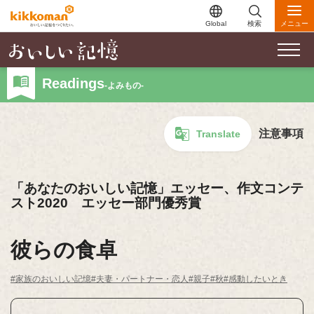
Global
検索
メニュー
Readings
-よみもの-
注意事項
Translate
「あなたのおいしい記憶」エッセー、作文コンテ
スト2020 エッセー部門優秀賞
彼らの食卓
#家族のおいしい記憶
#夫妻・パートナー・恋人
#親子
#秋
#感動したいとき