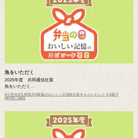
魚をいただく
2025年度 共同通信社賞
魚をいただく
赤瀬川 想太（鹿児島県 鹿児島市立伊敷台小学校5年 ）
#小学生
#九州地方
#家族のおいしい記憶
#元気をもらいたいとき
#親子
#料理に挑戦