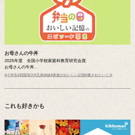
お母さんの牛丼
2025年度 全国小学校家庭科教育研究会賞
お母さんの牛丼
高尾 咲和（香川県 高松市立円座小学校 4年 ）
#小学生
#四国地方
#兄弟姉妹
#家族のおいしい記憶
#癒されたいとき
これも好きかも