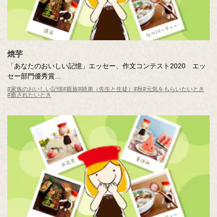
焼芋
「あなたのおいしい記憶」エッセー、作文コンテスト2020 エッ
セー部門優秀賞
焼芋
#家族のおいしい記憶
#親族
#師弟（先生と生徒）
#秋
#元気をもらいたいとき
#癒されたいとき
作・社員の家族