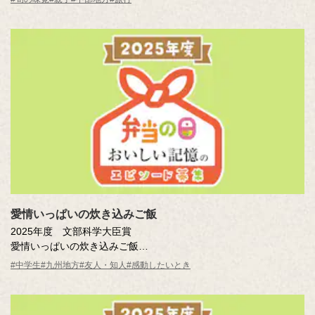
※年齢は応募時
愛情いっぱいの炊き込みご飯
2025年度 文部科学大臣賞
愛情いっぱいの炊き込みご飯
吉田 かりん結愛（大分県 別府市立別府西中学校1年 ）
#中学生
#九州地方
#友人・知人
#感動したいとき