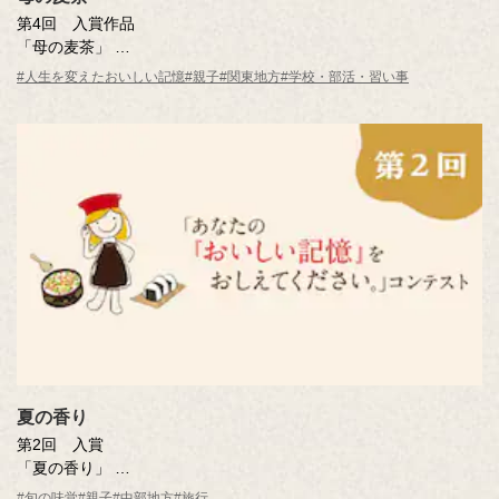
第4回 入賞作品
「母の麦茶」
井上 秀子さん（東京都・45歳）
#人生を変えたおいしい記憶
#親子
#関東地方
#学校・部活・習い事
※年齢は応募時
夏の香り
第2回 入賞
「夏の香り」
曽田 喜人さん（愛知県）
#旬の味覚
#親子
#中部地方
#旅行