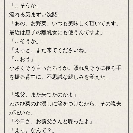
「…そうか」
流れる気まずい沈黙。
「あの。お野菜、いつも美味しく頂いてます。
最近は息子の離乳食にも使うんですよ」
「…そうか」
「えっと、また来てくださいね」
「…おう」
小さくそう言ったろうか。照れ臭そうに後ろ手
を振る背中に、不思議な親しみを覚えた。
「親父、また来てたのかよ」
わさび菜のお浸しに箸をつけながら、その晩夫
が呟いた。
「今日さ、お義父さんと喋ったよ」
「えっ。なんて？」