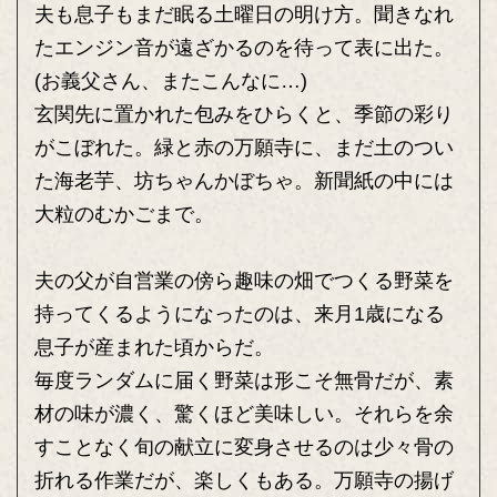
夫も息子もまだ眠る土曜日の明け方。聞きなれ
たエンジン音が遠ざかるのを待って表に出た。
(お義父さん、またこんなに…)
玄関先に置かれた包みをひらくと、季節の彩り
がこぼれた。緑と赤の万願寺に、まだ土のつい
た海老芋、坊ちゃんかぼちゃ。新聞紙の中には
大粒のむかごまで。
夫の父が自営業の傍ら趣味の畑でつくる野菜を
持ってくるようになったのは、来月1歳になる
息子が産まれた頃からだ。
毎度ランダムに届く野菜は形こそ無骨だが、素
材の味が濃く、驚くほど美味しい。それらを余
すことなく旬の献立に変身させるのは少々骨の
折れる作業だが、楽しくもある。万願寺の揚げ