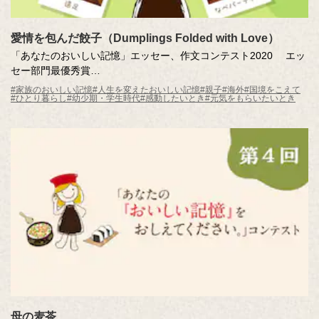
愛情を包んだ餃子（Dumplings Folded with Love）
「あなたのおいしい記憶」エッセー、作文コンテスト2020 エッ
セー部門最優秀賞
愛情を包んだ餃子（Dumplings Folded with Love）
#家族のおいしい記憶
#人生を変えたおいしい記憶
#親子
#海外
#国境をこえて
#ひとり暮らし
#幼少期・学生時代
#感動したいとき
#元気をもらいたいとき
作・社員の家族
母の麦茶