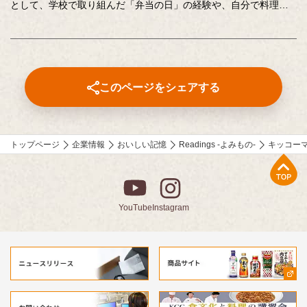
として、学校で取り組んだ「弁当の日」の経験や、自分で料理を
した「おいしい記憶」の体験を、写真や絵とあわせて募集するコ
ンテストです。お弁当や料理から垣間見える、つくることの楽し
さや大変さ、家族への感謝、誰かのために料理をつくることのよ
ろこびがつづられた、歴代の受賞作品をぜひご覧ください。地域
ならでは、小中学生ならではのエピソードがとても印象的です。
このページをシェアする
トップページ
企業情報
おいしい記憶
Readings -よみもの-
キッコー
上部へ
YouTube
Instagram