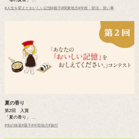
井上 秀子さん（東京都・45歳）
#人生を変えたおいしい記憶
#親子
#関東地方
#学校・部活・習い事
※年齢は応募時
夏の香り
第2回 入賞
「夏の香り」
曽田 喜人さん（愛知県）
#旬の味覚
#親子
#中部地方
#旅行
※年齢は応募時