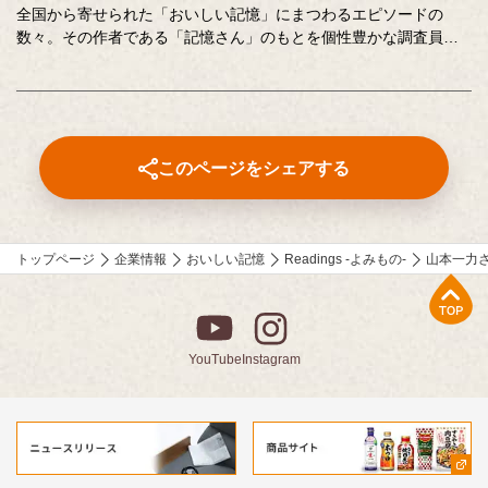
全国から寄せられた「おいしい記憶」にまつわるエピソードの
数々。その作者である「記憶さん」のもとを個性豊かな調査員が
訪ね、「おいしい記憶」の味や料理の再現にチャレンジします。
その様子を藤井隆さん、吉竹史さんが楽しく盛り上げる、時に笑
い、時に涙のドキュメンタリーエンターテインメント番組です。
MC ：藤井隆 進行：吉竹史 ナレーター：小野大輔（声優）
このページをシェアする
トップページ
企業情報
おいしい記憶
Readings -よみもの-
山本一力さ
上部へ
YouTube
Instagram