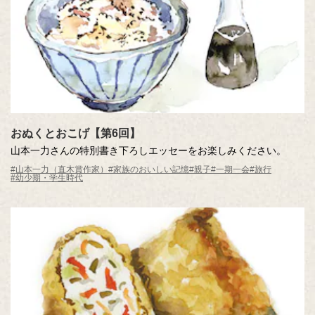
おぬくとおこげ【第6回】
山本一力さんの特別書き下ろしエッセーをお楽しみください。
#山本一力（直木賞作家）
#家族のおいしい記憶
#親子
#一期一会
#旅行
#幼少期・学生時代