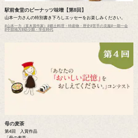
駅前食堂のピーナッツ味噌【第8回】
山本一力さんの特別書き下ろしエッセーをお楽しみください。
#山本一力（直木賞作家）
#郷土料理・特産物・歴史
#苦手の克服
#一期一会
#中部地方
#幼少期・学生時代
母の麦茶
第4回 入賞作品
「母の麦茶」