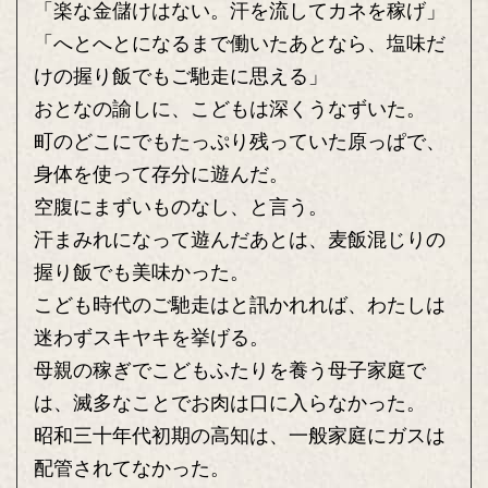
「楽な金儲けはない。汗を流してカネを稼げ」
「へとへとになるまで働いたあとなら、塩味だ
けの握り飯でもご馳走に思える」
おとなの諭しに、こどもは深くうなずいた。
町のどこにでもたっぷり残っていた原っぱで、
身体を使って存分に遊んだ。
空腹にまずいものなし、と言う。
汗まみれになって遊んだあとは、麦飯混じりの
握り飯でも美味かった。
こども時代のご馳走はと訊かれれば、わたしは
迷わずスキヤキを挙げる。
母親の稼ぎでこどもふたりを養う母子家庭で
は、滅多なことでお肉は口に入らなかった。
昭和三十年代初期の高知は、一般家庭にガスは
配管されてなかった。