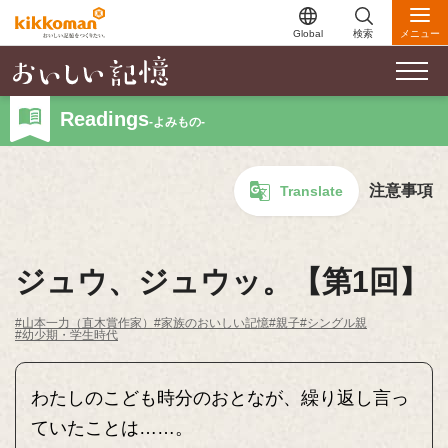
Global
検索
メニュー
Readings
-よみもの-
注意事項
Translate
ジュウ、ジュウッ。【第1回】
#山本一力（直木賞作家）
#家族のおいしい記憶
#親子
#シングル親
#幼少期・学生時代
わたしのこども時分のおとなが、繰り返し言っ
ていたことは……。