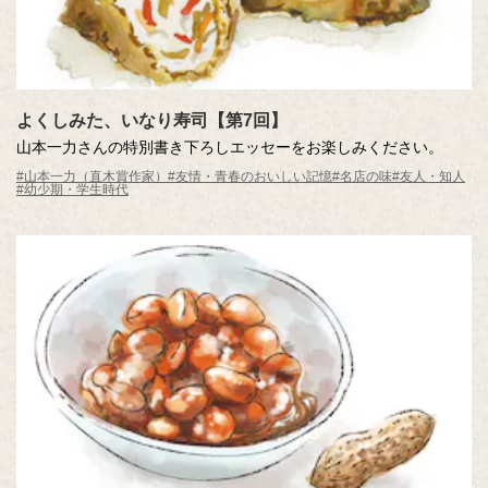
よくしみた、いなり寿司【第7回】
山本一力さんの特別書き下ろしエッセーをお楽しみください。
#山本一力（直木賞作家）
#友情・青春のおいしい記憶
#名店の味
#友人・知人
#幼少期・学生時代