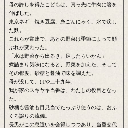
母の許しを得たこどもは、真っ先に牛肉に箸を
伸ばした。
東京ネギ。焼き豆腐。糸ごんにゃく。水で戻し
た麩。
これらが常連で、あとの野菜は季節によって顔
ぶれが変わった。
「水は野菜から出るき、足したらいかん」
煮詰まり気味になると、野菜を加えた。そして
その都度、砂糖と醤油で味を調えた。
母が没して、はや二十九年。
我が家のスキヤキ当番は、わたしの役目となっ
た。
砂糖も醤油も目見当でたっぷり使うのは、おふ
くろ譲りの流儀。
長男がこの息遣いを会得しつつあり、当番交代