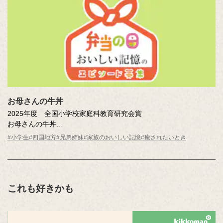
お母さんの牛丼
2025年度 全国小学校家庭科教育研究会賞
お母さんの牛丼
高尾 咲和（香川県 高松市立円座小学校 4年 ）
#小学生
#四国地方
#兄弟姉妹
#家族のおいしい記憶
#癒されたいとき
これも好きかも