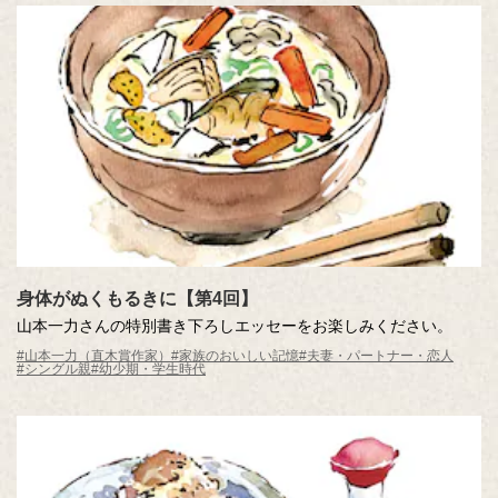
身体がぬくもるきに【第4回】
山本一力さんの特別書き下ろしエッセーをお楽しみください。
#山本一力（直木賞作家）
#家族のおいしい記憶
#夫妻・パートナー・恋人
#シングル親
#幼少期・学生時代