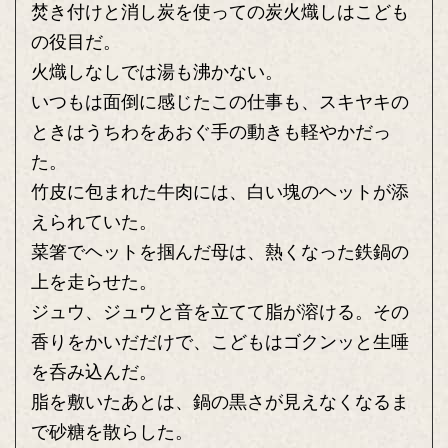
焚き付けと消し炭を使っての炭火熾しはこども
の役目だ。
火熾しなしでは湯も沸かない。
いつもは面倒に感じたこの仕事も、スキヤキの
ときはうちわをあおぐ手の動きも軽やかだっ
た。
竹皮に包まれた牛肉には、白い塊のヘットが添
えられていた。
菜箸でヘットを掴んだ母は、熱くなった鉄鍋の
上を走らせた。
ジュウ、ジュウと音を立てて脂が溶ける。その
香りをかいだだけで、こどもはゴクンッと生唾
を呑み込んだ。
脂を敷いたあとは、鍋の黒さが見えなくなるま
で砂糖を散らした。