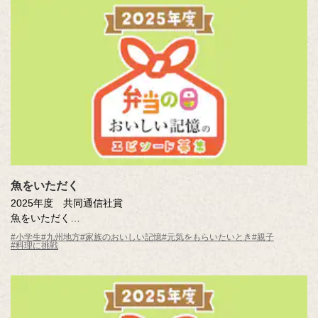
魚をいただく
2025年度 共同通信社賞
魚をいただく
赤瀬川 想太（鹿児島県 鹿児島市立伊敷台小学校5年 ）
#小学生
#九州地方
#家族のおいしい記憶
#元気をもらいたいとき
#親子
#料理に挑戦