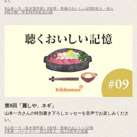
い。
#山本一力（直木賞作家）
#友情・青春のおいしい記憶
#友人・知人
#幼少期・学生時代
#名店の味
第9回「麗しや、ネギ」
山本一力さんの特別書き下ろしエッセーを音声でお楽しみくださ
い。
#山本一力（直木賞作家）
#友情・青春のおいしい記憶
#夫妻・パートナー・恋人
#友人・知人
#苦手の克服