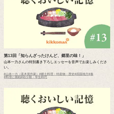
第13回「知らんざったけんど、郷里の味！」
山本一力さんの特別書き下ろしエッセーを音声でお楽しみくださ
い。
#山本一力（直木賞作家）
#郷土料理・特産物・歴史
#四国地方
#春
#料理に挑戦
#幼少期・学生時代