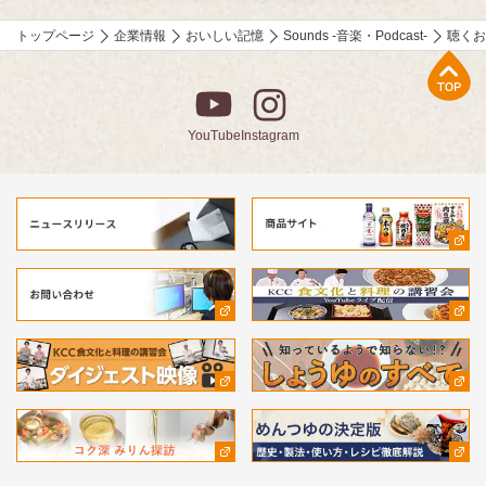
トップページ
企業情報
おいしい記憶
Sounds -音楽・Podcast-
聴くお
上部へ
YouTube
Instagram