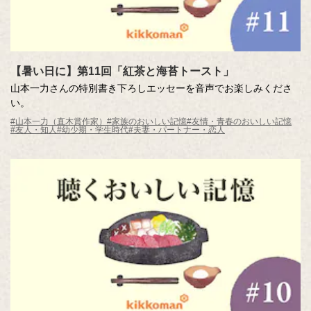
【暑い日に】第11回「紅茶と海苔トースト」
山本一力さんの特別書き下ろしエッセーを音声でお楽しみくださ
い。
#山本一力（直木賞作家）
#家族のおいしい記憶
#友情・青春のおいしい記憶
#友人・知人
#幼少期・学生時代
#夫妻・パートナー・恋人