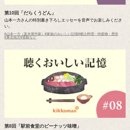
第10回「だらくうどん」
山本一力さんの特別書き下ろしエッセーを音声でお楽しみくださ
い。
#山本一力（直木賞作家）
#家族のおいしい記憶
#郷土料理・特産物・歴史
#東北地方
#受験など
第8回「駅前食堂のピーナッツ味噌」