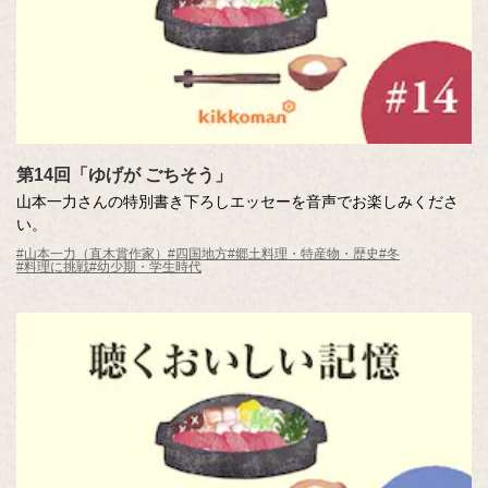
第14回「ゆげが ごちそう」
山本一力さんの特別書き下ろしエッセーを音声でお楽しみくださ
い。
#山本一力（直木賞作家）
#四国地方
#郷土料理・特産物・歴史
#冬
#料理に挑戦
#幼少期・学生時代