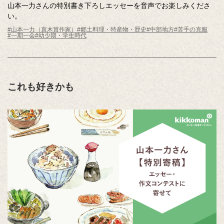
山本一力さんの特別書き下ろしエッセーを音声でお楽しみくださ
い。
#山本一力（直木賞作家）
#郷土料理・特産物・歴史
#中部地方
#苦手の克服
#一期一会
#幼少期・学生時代
これも好きかも