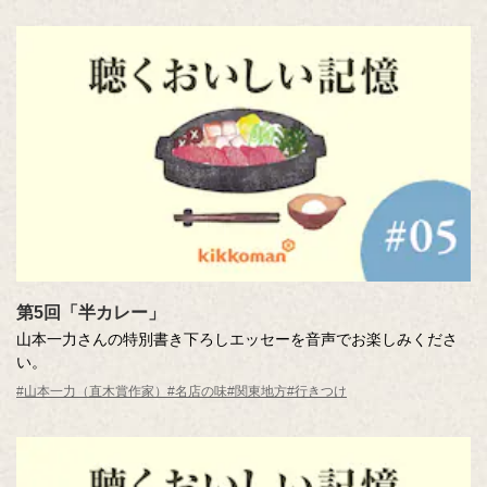
第5回「半カレー」
山本一力さんの特別書き下ろしエッセーを音声でお楽しみくださ
い。
#山本一力（直木賞作家）
#名店の味
#関東地方
#行きつけ