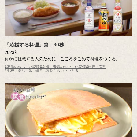
「応援する料理」篇 30秒
2023年
何かに挑戦する人のために、こころをこめて料理をつくる。
そんな料理の音には、料理をする人のこころが伝わって「がんば
#家族のおいしい記憶
#友情・青春のおいしい記憶
#出産・育児
#学校・部活・習い事
#元気をもらいたいとき
れ！」の音が鳴る。
トントントンと包丁の音、ジューッと炒める音、くつくつくつと
煮る音……。
料理の音を一つひとつ、つないでみたら、メロディが生まれ、
「応援する料理」のCMができあがりました。
みなさんの日常でも、料理の音に耳を澄ましてみてください。
「がんばれ！」と「がんばる！」の間にいつも、「おいしい記憶
をつくりたい。」のキッコーマンはいます。