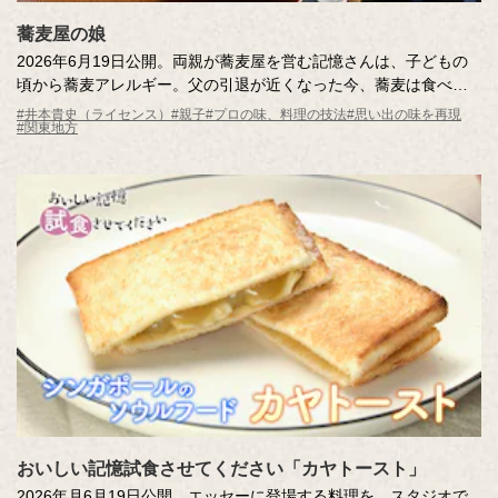
蕎麦屋の娘
2026年6月19日公開。両親が蕎麦屋を営む記憶さんは、子どもの
頃から蕎麦アレルギー。父の引退が近くなった今、蕎麦は食べら
れなくても「つゆ」の味を引き継ぎたいという強い思いを持って
#井本貴史（ライセンス）
#親子
#プロの味、料理の技法
#思い出の味を再現
#関東地方
います。老舗の蕎麦屋の「つゆ」の秘密を調査しながら、試行錯
誤で再現に挑戦します！はたして、両親の合格をもらえるのか？
おいしい記憶試食させてください「カヤトースト」
2026年月6月19日公開。エッセーに登場する料理を、スタジオで