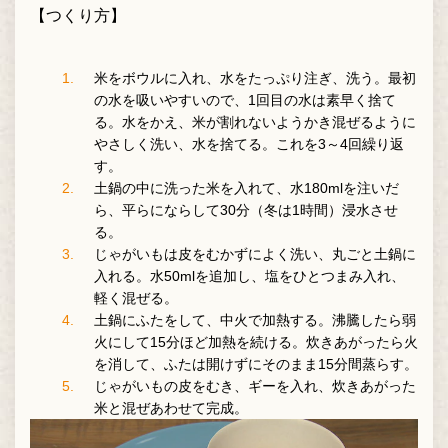
【つくり方】
米をボウルに入れ、水をたっぷり注ぎ、洗う。最初
の水を吸いやすいので、1回目の水は素早く捨て
る。水をかえ、米が割れないようかき混ぜるように
やさしく洗い、水を捨てる。これを3～4回繰り返
す。
土鍋の中に洗った米を入れて、水180mlを注いだ
ら、平らにならして30分（冬は1時間）浸水させ
る。
じゃがいもは皮をむかずによく洗い、丸ごと土鍋に
入れる。水50mlを追加し、塩をひとつまみ入れ、
軽く混ぜる。
土鍋にふたをして、中火で加熱する。沸騰したら弱
火にして15分ほど加熱を続ける。炊きあがったら火
を消して、ふたは開けずにそのまま15分間蒸らす。
じゃがいもの皮をむき、ギーを入れ、炊きあがった
米と混ぜあわせて完成。