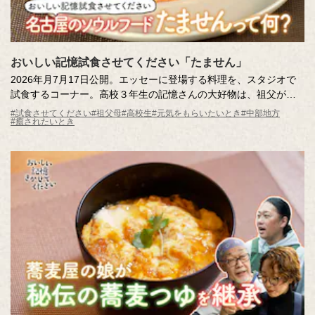
おいしい記憶試食させてください「たません」
2026年月7月17日公開。エッセーに登場する料理を、スタジオで
試食するコーナー。高校３年生の記憶さんの大好物は、祖父がつ
くってくれた「たません」。おやつにぴったりのその味は、記憶
#試食させてください
#祖父母
#高校生
#元気をもらいたいとき
#中部地方
#癒されたいとき
さんと妹さんしか知らない特別なおいしい記憶。名古屋のローカ
ルグルメとしても知られる「たません」をスタジオにお届けしま
す。