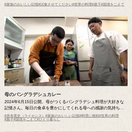
ヌの街頭インタビューで出会った記憶さんの大切な味は、帰省の
#家族のおいしい記憶
#試食させてください
#世界の料理
#親子
#国境をこえて
たびに母がつくってくれるスイスの伝統的な料理。いったいどん
な味なのか？スタジオにお届けします！
母のバングラデシュカレー
2024年6月15日公開。母がつくるバングラデシュ料理が大好きな
記憶さん。毎日の食卓を豊かにしてくれる母への感謝の気持ちを
込めて、自分でもバングラデシュ料理をつくれるようになりたい
#井本貴史（ライセンス）
#家族のおいしい記憶
#料理に挑戦
#世界の料理
#親子
#国境をこえて
#ひとり暮らし
そう。調査員とともに食材を集め、母直伝のチキンカレーづくり
に挑戦します！