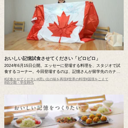
おいしい記憶試食させてください「ビロビロ」
2024年6月15日公開。エッセーに登場する料理を、スタジオで試
食するコーナー。今回登場するのは、記憶さんが留学先のカナダ
で出会った「ビロビロ」。ホームステイ先でフィリピン出身のホ
#試食させてください
#思い出の味を再現
#世界の料理
#国境をこえて
#幼少期・学生時代
ストマザーが教えてくれた、優しい味のデザート。大切な思い出
の味を記憶さんがスタジオにお届けします！