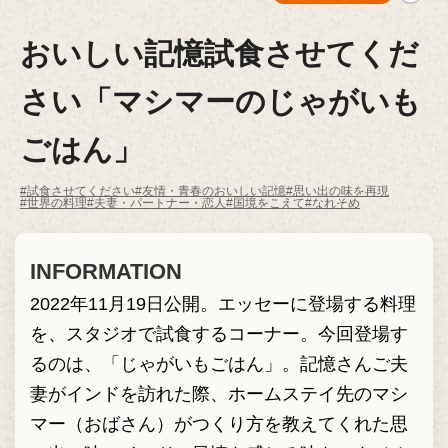
おいしい記憶試食させてくだ
さい「マシマーのじゃがいも
ごはん」
#試食させてください
#友情・青春のおいしい記憶
#思い出の味を再現
#世界の料理
#夫妻・パートナー・恋人
#国境をこえて
#なれそめ
INFORMATION
2022年11月19日公開。エッセーに登場する料理
を、スタジオで試食するコーナー。今回登場す
るのは、「じゃがいもごはん」。記憶さんご夫
妻がインドを訪れた際、ホームステイ先のマシ
マー（おばさん）がつくり方を教えてくれた思