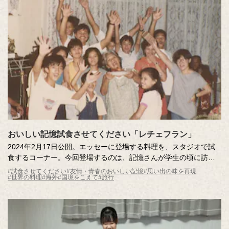
おいしい記憶試食させてください「レチェフラン」
2024年2月17日公開。エッセーに登場する料理を、スタジオで試
食するコーナー。今回登場するのは、記憶さんが学生の頃に訪れ
た、フィリピン・マニラで出会ったデザート「レチェフラン」。
#試食させてください
#友情・青春のおいしい記憶
#思い出の味を再現
#世界の料理
#海外
#国境をこえて
#旅行
旅情あふれる濃厚な味を、記憶さんがスタジオにお届けします。