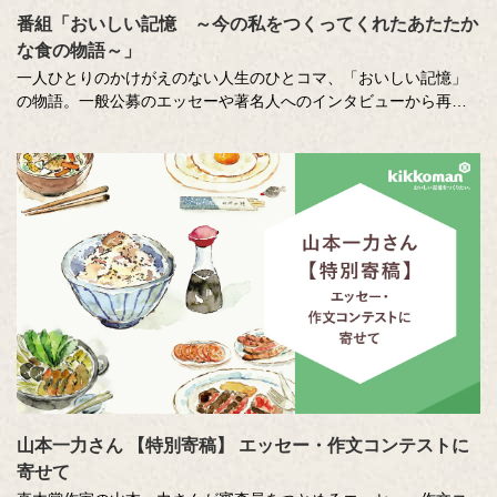
番組「おいしい記憶 ～今の私をつくってくれたあたたか
な食の物語～」
一人ひとりのかけがえのない人生のひとコマ、「おいしい記憶」
の物語。一般公募のエッセーや著名人へのインタビューから再現
した、こころに響く「おいしい記憶」をストーリーテラーの中村
俊介さんがお届けするドキュメンタリー番組です。
番組内で好評をいただいた、以下のコンテンツもこちらでご覧い
ただけます。
⚫︎「伝えたい和食の技法」
近茶流嗣家（現 宗家）、博士（醸造学）、テレビ番組の料理監修
も多数手掛ける柳原尚之さんが、少しの工夫で料理がとてもおい
しくなる技をご紹介。
⚫︎「作家 山本一力さんが語る『おいしい記憶』」
直木賞作家で、「あなたの『おいしい記憶』をおしえてくださ
い。」エッセーコンテスト審査員の山本一力さんが、受賞作品の
読みどころなどを自ら語ります。
山本一力さん 【特別寄稿】 エッセー・作文コンテストに
寄せて