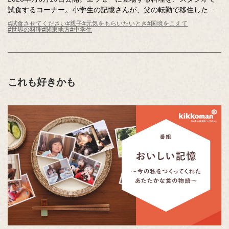
試食するコーナー。小学生の記憶さんが、父の転勤で移住したシ
ンガポールで出会った「カヤトースト」。日本に帰国後も、カヤ
#試食させてください
#親子
#元気をもらいたいとき
#国境をこえて
#世界の料理
#関東地方
#中学生
トーストのためにシンガポールを再訪するほど心を掴まれまし
た。記憶さんを魅了するカヤトーストをスタジオにお届けしま
す。驚きの食べ方も必見です！
これも好きかも