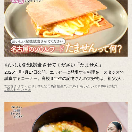
おいしい記憶試食させてください「たません」
2026年月7月17日公開。エッセーに登場する料理を、スタジオで
試食するコーナー。高校３年生の記憶さんの大好物は、祖父がつ
くってくれた「たません」。おやつにぴったりのその味は、記憶
#試食させてください
#祖父母
#高校生
#元気をもらいたいとき
#中部地方
#癒されたいとき
さんと妹さんしか知らない特別なおいしい記憶。名古屋のローカ
ルグルメとしても知られる「たません」をスタジオにお届けしま
す。