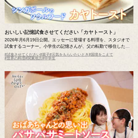
おいしい記憶試食させてください「カヤトースト」
2026年月6月19日公開。エッセーに登場する料理を、スタジオで
試食するコーナー。小学生の記憶さんが、父の転勤で移住したシ
ンガポールで出会った「カヤトースト」。日本に帰国後も、カヤ
#試食させてください
#親子
#元気をもらいたいとき
#国境をこえて
#世界の料理
#関東地方
#中学生
トーストのためにシンガポールを再訪するほど心を掴まれまし
た。記憶さんを魅了するカヤトーストをスタジオにお届けしま
す。驚きの食べ方も必見です！