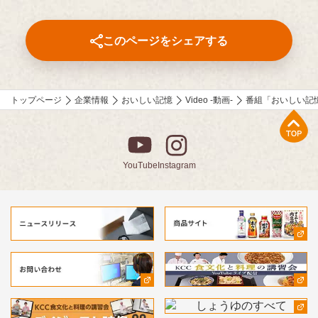
各年代から数多くのこころあたたまる作品が寄せられています。
少し前向きになれる、今が大切になる。そんな「おいしい記憶」
をつづった、歴代の受賞作品をご紹介します。
このページをシェアする
トップページ
企業情報
おいしい記憶
Video -動画-
番組「おいしい記
上部へ
YouTube
Instagram