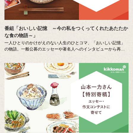
番組「おいしい記憶 ～今の私をつくってくれたあたたか
な食の物語～」
一人ひとりのかけがえのない人生のひとコマ、「おいしい記憶」
の物語。一般公募のエッセーや著名人へのインタビューから再現
した、こころに響く「おいしい記憶」をストーリーテラーの中村
俊介さんがお届けするドキュメンタリー番組です。
番組内で好評をいただいた、以下のコンテンツもこちらでご覧い
ただけます。
⚫︎「伝えたい和食の技法」
近茶流嗣家（現 宗家）、博士（醸造学）、テレビ番組の料理監修
も多数手掛ける柳原尚之さんが、少しの工夫で料理がとてもおい
しくなる技をご紹介。
⚫︎「作家 山本一力さんが語る『おいしい記憶』」
直木賞作家で、「あなたの『おいしい記憶』をおしえてくださ
い。」エッセーコンテスト審査員の山本一力さんが、受賞作品の
読みどころなどを自ら語ります。