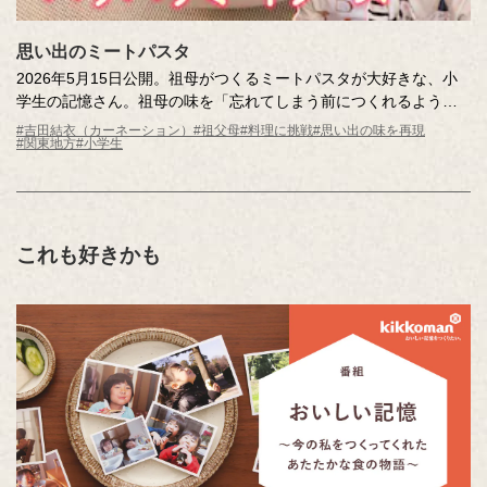
思い出のミートパスタ
2026年5月15日公開。祖母がつくるミートパスタが大好きな、小
学生の記憶さん。祖母の味を「忘れてしまう前につくれるように
なりたい」という記憶さんの願いを叶えるため、料理上手な調査
#吉田結衣（カーネーション）
#祖父母
#料理に挑戦
#思い出の味を再現
#関東地方
#小学生
員ともに再現に挑戦します。祖父が書き起こしてくれたレシピを
元に、何度も試作を重ねます。はたして再現できるのか…？
これも好きかも