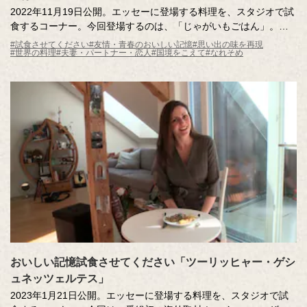
2022年11月19日公開。エッセーに登場する料理を、スタジオで試
食するコーナー。今回登場するのは、「じゃがいもごはん」。記
憶さんご夫妻がインドを訪れた際、ホームステイ先のマシマー
#試食させてください
#友情・青春のおいしい記憶
#思い出の味を再現
#世界の料理
#夫妻・パートナー・恋人
#国境をこえて
#なれそめ
（おばさん）がつくり方を教えてくれた思い出の味。インドの風
情を感じる味をスタジオにお届けします。
おいしい記憶試食させてください「ツーリッヒャー・ゲシ
ュネッツェルテス」
2023年1月21日公開。エッセーに登場する料理を、スタジオで試