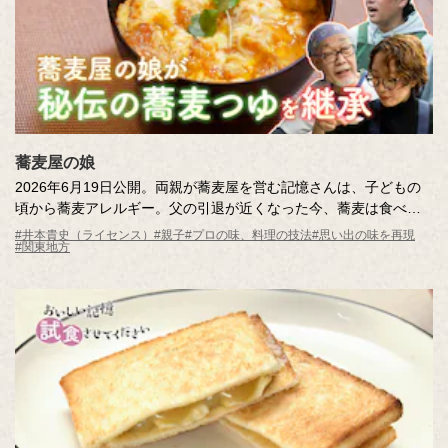
蕎麦屋の娘
2026年6月19日公開。両親が蕎麦屋を営む記憶さんは、子どもの
頃から蕎麦アレルギー。父の引退が近くなった今、蕎麦は食べら
れなくても「つゆ」の味を引き継ぎたいという強い思いを持って
#井本貴史（ライセンス）
#親子
#プロの味、料理の技法
#思い出の味を再現
#関東地方
います。老舗の蕎麦屋の「つゆ」の秘密を調査しながら、試行錯
誤で再現に挑戦します！はたして、両親の合格をもらえるのか？