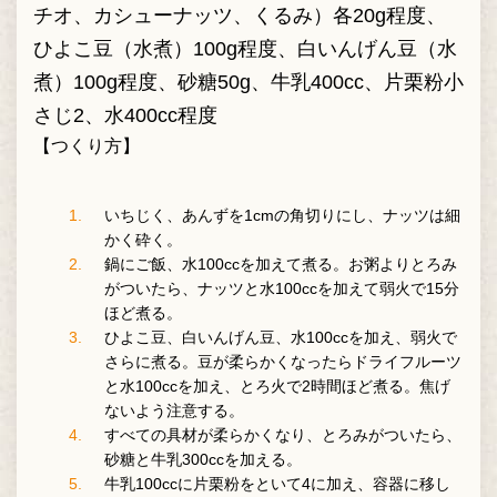
チオ、カシューナッツ、くるみ）各20g程度、
ひよこ豆（水煮）100g程度、白いんげん豆（水
煮）100g程度、砂糖50g、牛乳400cc、片栗粉小
さじ2、水400cc程度
【つくり方】
いちじく、あんずを1cmの角切りにし、ナッツは細
かく砕く。
鍋にご飯、水100ccを加えて煮る。お粥よりとろみ
がついたら、ナッツと水100ccを加えて弱火で15分
ほど煮る。
ひよこ豆、白いんげん豆、水100ccを加え、弱火で
さらに煮る。豆が柔らかくなったらドライフルーツ
と水100ccを加え、とろ火で2時間ほど煮る。焦げ
ないよう注意する。
すべての具材が柔らかくなり、とろみがついたら、
砂糖と牛乳300ccを加える。
牛乳100ccに片栗粉をといて4に加え、容器に移し