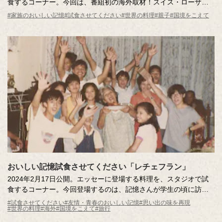
食するコーナー。今回は、番組初の海外取材！スイス・ローザン
ヌの街頭インタビューで出会った記憶さんの大切な味は、帰省の
#家族のおいしい記憶
#試食させてください
#世界の料理
#親子
#国境をこえて
たびに母がつくってくれるスイスの伝統的な料理。いったいどん
な味なのか？スタジオにお届けします！
おいしい記憶試食させてください「レチェフラン」
2024年2月17日公開。エッセーに登場する料理を、スタジオで試
食するコーナー。今回登場するのは、記憶さんが学生の頃に訪れ
た、フィリピン・マニラで出会ったデザート「レチェフラン」。
#試食させてください
#友情・青春のおいしい記憶
#思い出の味を再現
#世界の料理
#海外
#国境をこえて
#旅行
旅情あふれる濃厚な味を、記憶さんがスタジオにお届けします。