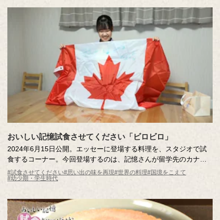
おいしい記憶試食させてください「ビロビロ」
2024年6月15日公開。エッセーに登場する料理を、スタジオで試
食するコーナー。今回登場するのは、記憶さんが留学先のカナダ
で出会った「ビロビロ」。ホームステイ先でフィリピン出身のホ
#試食させてください
#思い出の味を再現
#世界の料理
#国境をこえて
#幼少期・学生時代
ストマザーが教えてくれた、優しい味のデザート。大切な思い出
の味を記憶さんがスタジオにお届けします！