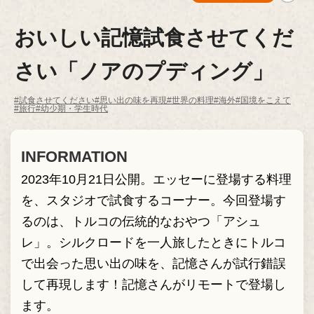
おいしい記憶試食させてくだ
さい「ノアのプディング」
#試食させてください
#思い出の味を再現
#世界の料理
#海外
#国境をこえて
#旅行
#幼少期・学生時代
INFORMATION
2023年10月21日公開。エッセーに登場する料理
を、スタジオで試食するコーナー。今回登場す
るのは、トルコの伝統的なおやつ「アシュ
レ」。シルクロードを一人旅したときにトルコ
で出会った思い出の味を、記憶さんが試行錯誤
して再現します！記憶さんがリモートで登場し
ます。