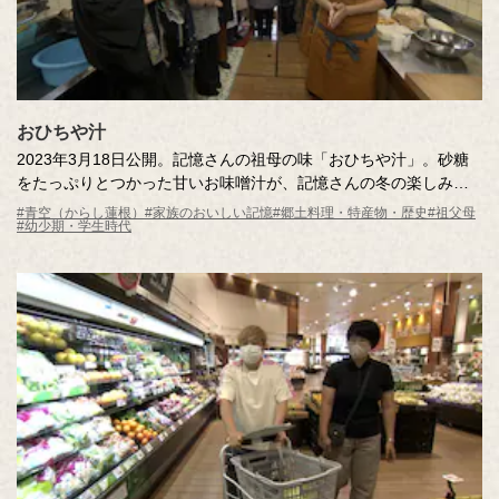
おひちや汁
2023年3月18日公開。記憶さんの祖母の味「おひちや汁」。砂糖
をたっぷりとつかった甘いお味噌汁が、記憶さんの冬の楽しみだ
ったそう。しかし、祖母が認知症を患ってからは幻の味に……。
#青空（からし蓮根）
#家族のおいしい記憶
#郷土料理・特産物・歴史
#祖父母
#幼少期・学生時代
「あの味をもう一度食べたい」という記憶さんの願いを叶えるた
め、ある手がかりを頼りに三重県へ向かいます！おひちや汁の意
外な正体とは？