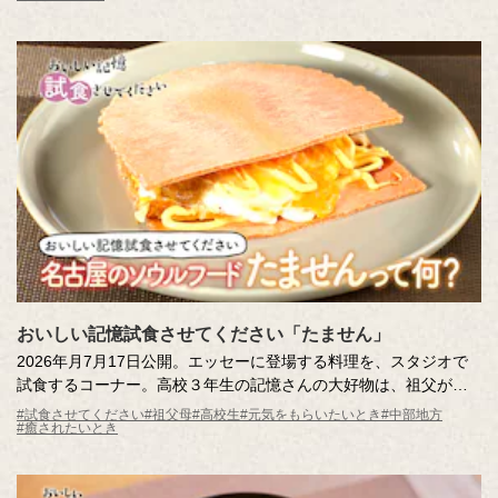
さんたちとともにかからん団子づくりに挑戦！家族三世代をつな
ぐ、あたたかなおいしい記憶の物語です。
おいしい記憶試食させてください「たません」
2026年月7月17日公開。エッセーに登場する料理を、スタジオで
試食するコーナー。高校３年生の記憶さんの大好物は、祖父がつ
くってくれた「たません」。おやつにぴったりのその味は、記憶
#試食させてください
#祖父母
#高校生
#元気をもらいたいとき
#中部地方
#癒されたいとき
さんと妹さんしか知らない特別なおいしい記憶。名古屋のローカ
ルグルメとしても知られる「たません」をスタジオにお届けしま
す。