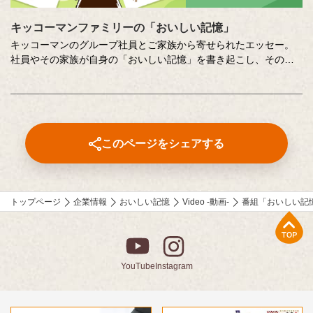
キッコーマンファミリーの「おいしい記憶」
キッコーマンのグループ社員とご家族から寄せられたエッセー。
社員やその家族が自身の「おいしい記憶」を書き起こし、そのた
いせつな想いに社員全員で向き合います。コーポレートスローガ
ン「おいしい記憶をつくりたい。」への想いを深め、活かしてい
くための取り組みのひとつです。
このページをシェアする
トップページ
企業情報
おいしい記憶
Video -動画-
番組「おいしい記
上部へ
YouTube
Instagram