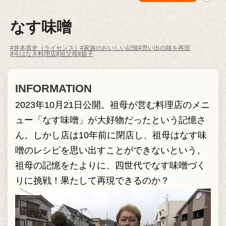
なす味噌
#井本貴史（ライセンス）
#家族のおいしい記憶
#思い出の味を再現
#今はなき料理店
#祖父母
#親子
INFORMATION
2023年10月21日公開。祖母が営む料理店のメニ
ュー「なす味噌」が大好物だったという記憶さ
ん。しかし店は10年前に閉店し、祖母はなす味
噌のレシピを思い出すことができないという。
祖母の記憶をたよりに、四世代でなす味噌づく
りに挑戦！果たして再現できるのか？