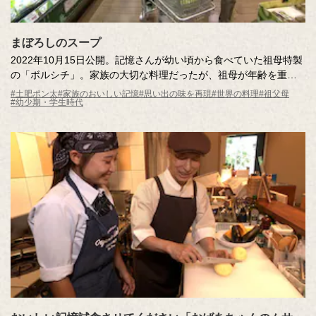
まぼろしのスープ
2022年10月15日公開。記憶さんが幼い頃から食べていた祖母特製
の「ボルシチ」。家族の大切な料理だったが、祖母が年齢を重
ね、味わうことが難しくなってしまったそう。調査員が記憶さん
#土肥ポン太
#家族のおいしい記憶
#思い出の味を再現
#世界の料理
#祖父母
#幼少期・学生時代
宅を訪問し、“まぼろしのスープ”のレシピを調査します！はたして
再現できるのか？心あたたまる家族の物語です。