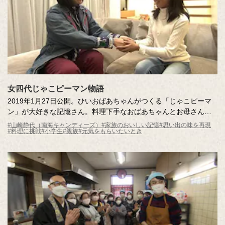
女四代じゃこピーマン物語
2019年1月27日公開。ひいおばあちゃんがつくる「じゃこピーマ
ン」が大好きな記憶さん。料理下手なおばあちゃんとお母さんを
案じて、ひいおばあちゃんのもとへ料理修行。世代違いの料理対
#山崎静代（南海キャンディーズ）
#家族のおいしい記憶
#思い出の味を再現
#料理に挑戦
#小学生
#親族
#元気をもらいたいとき
決、あの味を継ぐのは誰！？