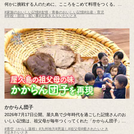
何かに挑戦する人のために、こころをこめて料理をつくる。
そんな料理の音には、料理をする人のこころが伝わって「がんば
#家族のおいしい記憶
#友情・青春のおいしい記憶
#出産・育児
#学校・部活・習い事
#元気をもらいたいとき
れ！」の音が鳴る。
トントントンと包丁の音、ジューッと炒める音、くつくつくつと
煮る音……。
料理の音を一つひとつ、つないでみたら、メロディが生まれ、
「応援する料理」のCMができあがりました。
みなさんの日常でも、料理の音に耳を澄ましてみてください。
「がんばれ！」と「がんばる！」の間にいつも、「おいしい記憶
をつくりたい。」のキッコーマンはいます。
かからん団子
2026年7月17日公開。屋久島で少年時代を過ごした記憶さんのお
いしい記憶は、祖父母が毎年つくってくれた「かからん団子」。
病気に「かからん」という想いを込め、子どもの無病息災を願う
#青空（からし蓮根）
#九州地方
#恩返し
#祖父母
#癒されたいとき
#泣きたいとき
縁起物のお菓子だそう。祖父母への感謝の気持ちを込めて、お子