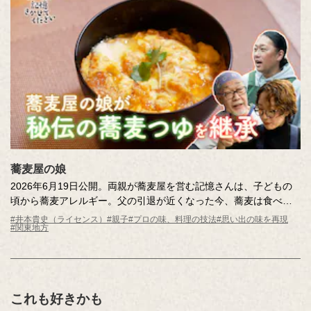
蕎麦屋の娘
2026年6月19日公開。両親が蕎麦屋を営む記憶さんは、子どもの
頃から蕎麦アレルギー。父の引退が近くなった今、蕎麦は食べら
れなくても「つゆ」の味を引き継ぎたいという強い思いを持って
#井本貴史（ライセンス）
#親子
#プロの味、料理の技法
#思い出の味を再現
#関東地方
います。老舗の蕎麦屋の「つゆ」の秘密を調査しながら、試行錯
誤で再現に挑戦します！はたして、両親の合格をもらえるのか？
これも好きかも