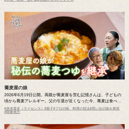
れ！」の音が鳴る。
トントントンと包丁の音、ジューッと炒める音、くつくつくつと
煮る音……。
料理の音を一つひとつ、つないでみたら、メロディが生まれ、
「応援する料理」のCMができあがりました。
みなさんの日常でも、料理の音に耳を澄ましてみてください。
「がんばれ！」と「がんばる！」の間にいつも、「おいしい記憶
をつくりたい。」のキッコーマンはいます。
蕎麦屋の娘
2026年6月19日公開。両親が蕎麦屋を営む記憶さんは、子どもの
頃から蕎麦アレルギー。父の引退が近くなった今、蕎麦は食べら
れなくても「つゆ」の味を引き継ぎたいという強い思いを持って
#井本貴史（ライセンス）
#親子
#プロの味、料理の技法
#思い出の味を再現
#関東地方
います。老舗の蕎麦屋の「つゆ」の秘密を調査しながら、試行錯
誤で再現に挑戦します！はたして、両親の合格をもらえるのか？