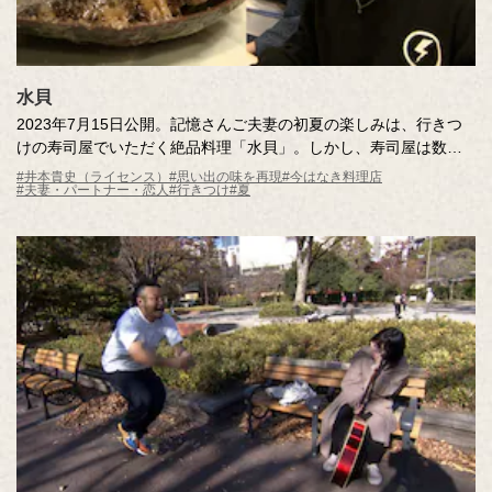
水貝
2023年7月15日公開。記憶さんご夫妻の初夏の楽しみは、行きつ
けの寿司屋でいただく絶品料理「水貝」。しかし、寿司屋は数年
前に閉店し、今では食べられない味に。「水貝」とは一体どんな
#井本貴史（ライセンス）
#思い出の味を再現
#今はなき料理店
#夫妻・パートナー・恋人
#行きつけ
#夏
料理なのか？夏の訪れを感じられる涼やかな一品を求めて、調査
へ向かいます！