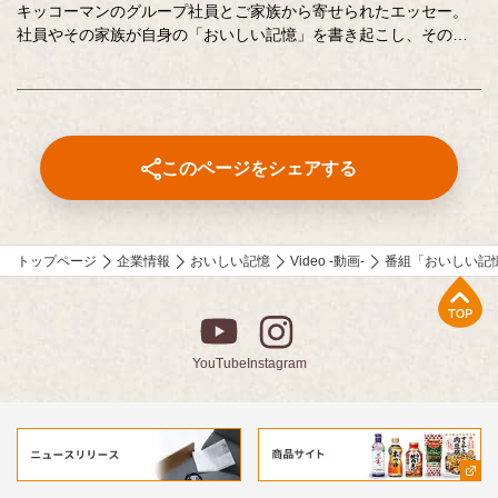
キッコーマンのグループ社員とご家族から寄せられたエッセー。
社員やその家族が自身の「おいしい記憶」を書き起こし、そのた
いせつな想いに社員全員で向き合います。コーポレートスローガ
ン「おいしい記憶をつくりたい。」への想いを深め、活かしてい
くための取り組みのひとつです。
このページをシェアする
トップページ
企業情報
おいしい記憶
Video -動画-
番組「おいしい記
上部へ
YouTube
Instagram