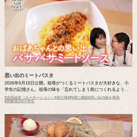
思い出のミートパスタ
2026年5月15日公開。祖母がつくるミートパスタが大好きな、小
学生の記憶さん。祖母の味を「忘れてしまう前につくれるように
なりたい」という記憶さんの願いを叶えるため、料理上手な調査
#吉田結衣（カーネーション）
#祖父母
#料理に挑戦
#思い出の味を再現
#関東地方
#小学生
員ともに再現に挑戦します。祖父が書き起こしてくれたレシピを
元に、何度も試作を重ねます。はたして再現できるのか…？