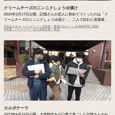
クリームチーズのニンニクしょうゆ漬け
2024年2月17日公開。記憶さんが恋人に初めてつくったのは「ク
リームチーズのニンニクしょうゆ漬け」。二人で訪れた居酒屋で
食した一品だったそう。しかし、彼とお別れしてからは、ほろ苦
#石山タオル（バンビーノ）
#友情・青春のおいしい記憶
#料理に挑戦
#夫妻・パートナー・恋人
#再出発・再生
い思い出に…。今回は、調査員とともに最高の食材を集めて、思
い出の味を再現します！
カルボナーラ
2023年4月15日公開。大学時代を山口県で過ごした記憶さんのお