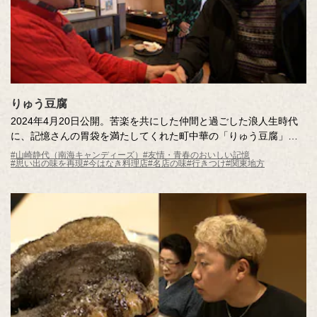
りゅう豆腐
2024年4月20日公開。苦楽を共にした仲間と過ごした浪人生時代
に、記憶さんの胃袋を満たしてくれた町中華の「りゅう豆腐」。
あれから50年あまり、店は閉店し幻の味に…。「りゅう豆腐」と
#山崎静代（南海キャンディーズ）
#友情・青春のおいしい記憶
#思い出の味を再現
#今はなき料理店
#名店の味
#行きつけ
#関東地方
は一体どんな料理なのか？調査員とともに学生時代に過ごした町
を巡り歩き、思い出の味との再会を目指します。