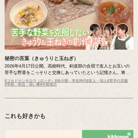
秘密の言葉（きゅうりと玉ねぎ）
2026年4月17日公開。高校時代、剣道部の合宿で友人とお互いの
苦手な野菜をこっそりと交換しあっていたという記憶さん。将来
の夢のために、苦手を克服したいのだそう。静岡県・浜町の農家
#コカドケンタロウ（ロッチ）
#幼少期・学生時代
#友人・知人
#苦手の克服
#学校・部活・習い事
#中部地方
や料理人の皆さんにご協力いただき、友人とともに苦手克服を目
指します。プロ直伝の、野菜の調理法も必見です！
これも好きかも