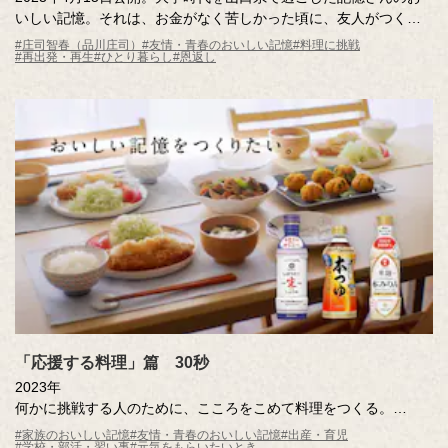
いしい記憶。それは、お金がなく苦しかった頃に、友人がつくっ
てくれたカルボナーラ。当時は感謝を伝えることができなかった
#庄司智春（品川庄司）
#友情・青春のおいしい記憶
#料理に挑戦
#再出発・再生
#ひとり暮らし
#恩返し
友人に、恩返しをしたいという記憶さん。カルボナーラ専門店の
ご協力のもと、最高のカルボナーラづくりに挑戦します！心あた
たまる、男の友情物語です。
「応援する料理」篇 30秒
2023年
何かに挑戦する人のために、こころをこめて料理をつくる。
そんな料理の音には、料理をする人のこころが伝わって「がんば
#家族のおいしい記憶
#友情・青春のおいしい記憶
#出産・育児
#学校・部活・習い事
#元気をもらいたいとき