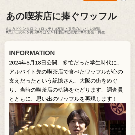
あの喫茶店に捧ぐワッフル
#コカドケンタロウ（ロッチ）
#友情・青春のおいしい記憶
#思い出の味を再現
#今はなき料理店
#近畿地方
#再出発・再生
INFORMATION
2024年5月18日公開。多忙だった学生時代に、
アルバイト先の喫茶店で食べたワッフルが心の
支えだったという記憶さん。大阪の街をめぐ
り、当時の喫茶店の軌跡をたどります。調査員
とともに、思い出のワッフルを再現します！