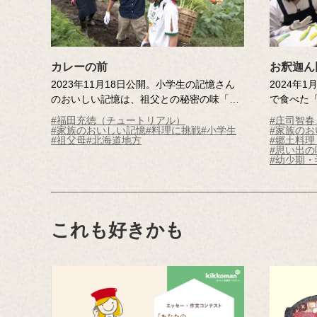
カレーの前
お釈迦ん
2023年11月18日公開。小学生の記憶さん
2024年
のおいしい記憶は、祖父との秘密の味「カ
で食べた
レーの前」。家族にもふるまいたいという
記憶さん
#福田充徳（チュートリアル）
#庄司智
記憶さんが、料理に初挑戦！調査員の力を
は、2月
#家族のおいしい記憶
#料理に挑戦
#小学生
#家族のお
#祖父母
#北海道地方
#郷土料
借りて、最高の「カレーの前」をつくりま
そう。色
#思い出の
す。心あたたまる物語です。
っくり！
#幼少期・
った、心
これも好きかも