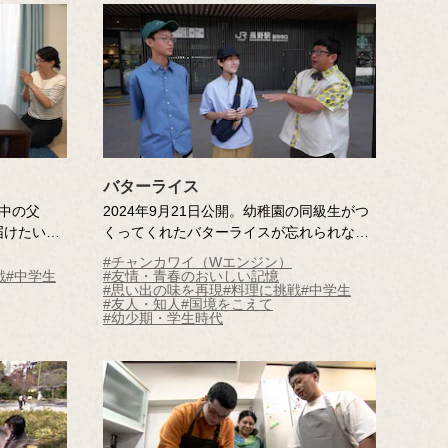
バターライス
任中の父
2024年9月21日公開。幼稚園の同級生がつ
届けたいと
くってくれたバターライスが忘れられない
カツ」をつ
記憶さん。その味に感動し、料理に挑戦す
#チャンカワイ（Wエンジン）
山県内を駆
るようになりました。あの時の感謝を伝え
戦
#中学生
#友情・青春のおいしい記憶
#思い出の味を再現
#料理に挑戦
#中学生
とへ向かい
たいという記憶さんの願いをかなえるた
#友人・知人
#国境をこえて
い記憶で
め、同級生をさがしに行きます。はたして
#幼少期・学生時代
再会することはできるのか？