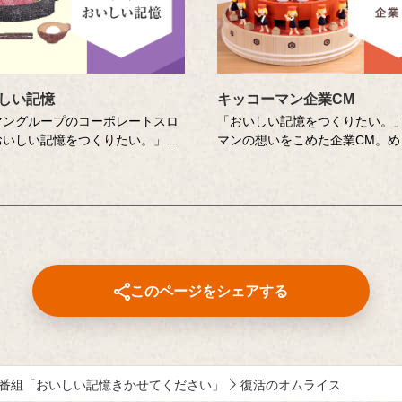
しい記憶
キッコーマン企業CM
マングループのコーポレートスロ
「おいしい記憶をつくりたい。
おいしい記憶をつくりたい。」に
マンの想いをこめた企業CM。め
いを音声でお届けするポッドキャ
季、いっしょにすごした笑顔の
です。直木賞作家の山本一力さん
中にもある「おいしい記憶」を
をつとめるエッセー・作文コンテ
びつく音や色、時間の流れなど
なたの『おいしい記憶』をおしえ
切り口で描き出します。クリエ
い。」に寄せて特別に書き下ろし
さまの想いや意図もあわせてお
ーを音声でお届けします。
さい。
このページをシェアする
番組「おいしい記憶きかせてください」
復活のオムライス