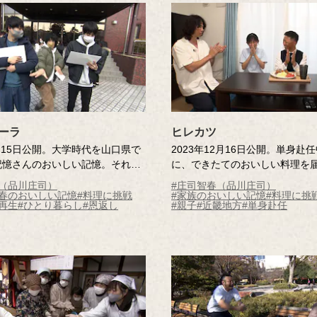
ーラ
ヒレカツ
4月15日公開。大学時代を山口県で
2023年12月16日公開。単身赴
記憶さんのおいしい記憶。それ
に、できたてのおいしい料理を
がなく苦しかった頃に、友人がつ
いう記憶さん。父の好物「ヒレ
春（品川庄司）
#庄司智春（品川庄司）
れたカルボナーラ。当時は感謝を
くるため、調査員とともに和歌
青春のおいしい記憶
#料理に挑戦
#家族のおいしい記憶
#料理に挑
再生
#ひとり暮らし
#恩返し
#親子
#近畿地方
#単身赴任
とができなかった友人に、恩返し
けめぐり、食材を集めて父のも
という記憶さん。カルボナーラ専
ます。あたたかな家族のおいし
協力のもと、最高のカルボナーラ
す。
挑戦します！心あたたまる、男の
です。