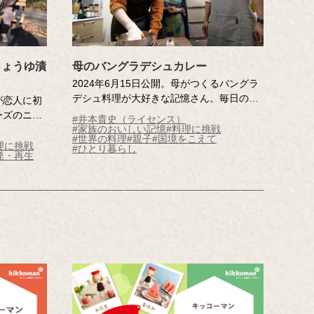
しょうゆ漬
母のバングラデシュカレー
2024年6月15日公開。母がつくるバングラ
デシュ料理が大好きな記憶さん。毎日の食
が恋人に初
卓を豊かにしてくれる母への感謝の気持ち
ーズのニン
#井本貴史（ライセンス）
を込めて、自分でもバングラデシュ料理を
#家族のおいしい記憶
#料理に挑戦
れた居酒屋
#世界の料理
#親子
#国境をこえて
つくれるようになりたいそう。調査員とと
し、彼とお
理に挑戦
#ひとり暮らし
発・再生
もに食材を集め、母直伝のチキンカレーづ
出に…。今
くりに挑戦します！
材を集め