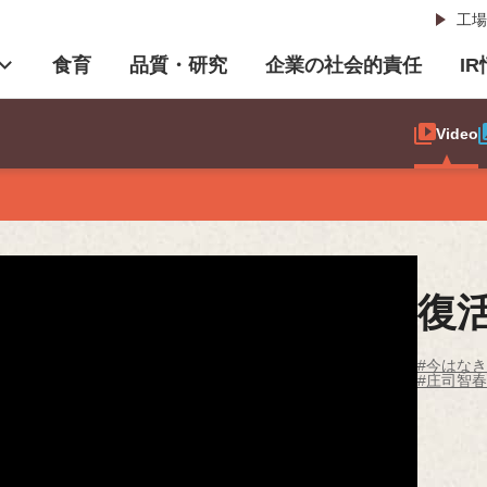
工場
食育
品質・研究
企業の社会的責任
I
Video
復
#今はな
#庄司智