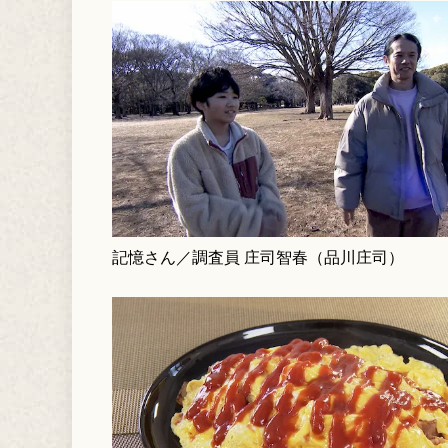
記憶さん／調査員 庄司智春（品川庄司）