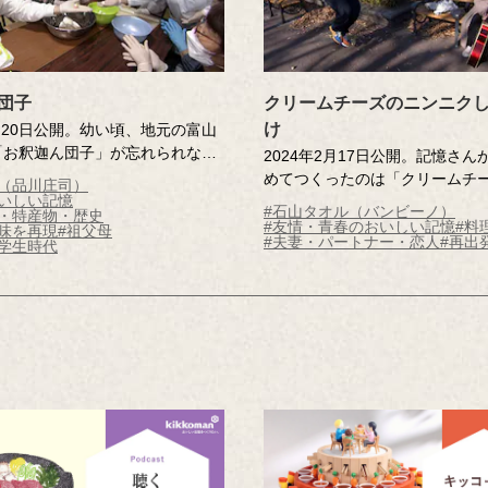
団子
クリームチーズのニンニク
け
1月20日公開。幼い頃、地元の富山
「お釈迦ん団子」が忘れられない
2024年2月17日公開。記憶さん
。祖母がつくってくれたその味
めてつくったのは「クリームチ
春（品川庄司）
の「ある日」限定のおやつだった
いしい記憶
ニクしょうゆ漬け」。二人で訪
#石山タオル（バンビーノ）
理・特産物・歴史
あざやかなお団子に、調査員もび
で食した一品だったそう。しか
#友情・青春のおいしい記憶
#料
味を再現
#祖父母
#夫妻・パートナー・恋人
#再出
？記憶さんと祖母の思い出が詰ま
学生時代
別れしてからは、ほろ苦い思い
温まる物語です。
回は、調査員とともに最高の食
て、思い出の味を再現します！