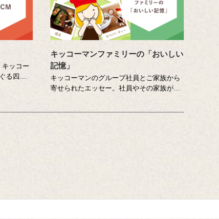
キッコーマンファミリーの「おいしい
記憶」
」キッコー
ぐる四
キッコーマンのグループ社員とご家族から
食卓…誰の
寄せられたエッセー。社員やその家族が自
、そこに結
身の「おいしい記憶」を書き起こし、その
さまざまな
たいせつな想いに社員全員で向き合いま
イターの皆
す。コーポレートスローガン「おいしい記
楽しみくだ
憶をつくりたい。」への想いを深め、活か
していくための取り組みのひとつです。