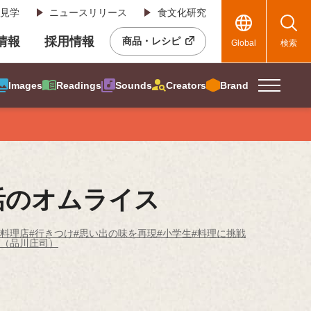
見学
ニュースリリース
食文化研究
R情報
採用情報
商品・レシピ
Global
検索
Images
Readings
Sounds
Creators
Brand
活のオムライス
き料理店
#行きつけ
#思い出の味を再現
#小学生
#料理に挑戦
春（品川庄司）