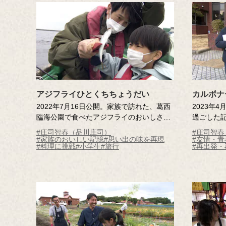
アジフライひとくちちょうだい
カルボナ
2022年7月16日公開。家族で訪れた、葛西
2023年
臨海公園で食べたアジフライのおいしさが
過ごした
忘れられない記憶さん。アジフライに魅了
は、お金
#庄司智春（品川庄司）
#庄司智
された記憶さんは、おいしさを追求して釣
くってく
#家族のおいしい記憶
#思い出の味を再現
#友情・
#料理に挑戦
#小学生
#旅行
#再出発・
りにも挑戦しましたが、アジを釣ることは
伝えるこ
できなかったそう。そんな記憶さんのため
をしたい
に、庄司さんがアジ釣りのリベンジを提
門店のご
案！無事に釣り上げておいしいアジフライ
づくりに
を食べることができるのか？
友情物語