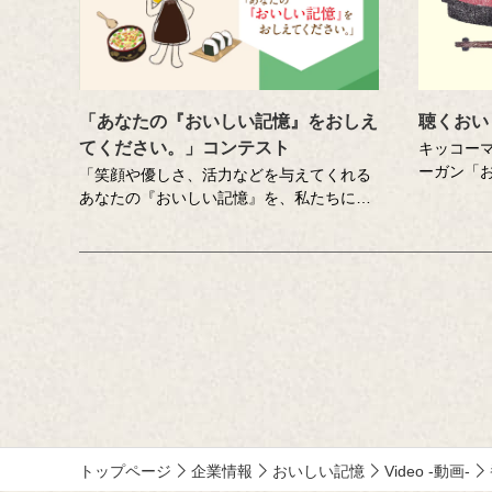
「あなたの『おいしい記憶』をおしえ
聴くおい
てください。」コンテスト
キッコー
ーガン「
「笑顔や優しさ、活力などを与えてくれる
こめた想
あなたの『おいしい記憶』を、私たちにお
スト番組
しえてください。」をテーマに、食にまつ
が審査員
わる思い出やエピソードを募集しているエ
スト「あ
ッセー・作文コンテスト（読売新聞社・中
てくださ
央公論新社主催、キッコーマン協賛）。毎
たエッセ
年、各年代から数多くのこころあたたまる
作品が寄せられています。少し前向きにな
れる、今が大切になる。そんな「おいしい
記憶」をつづった、歴代の受賞作品をご紹
介します。
トップページ
企業情報
おいしい記憶
Video -動画-