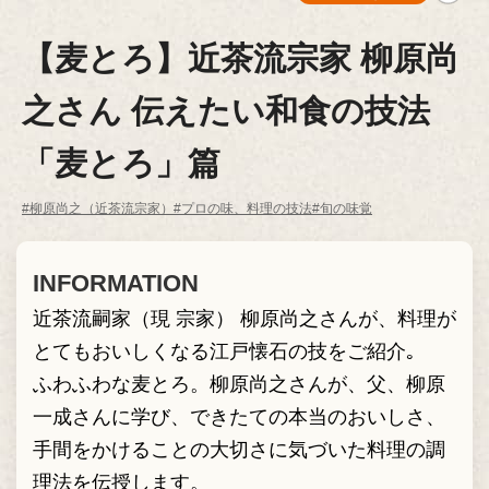
【麦とろ】近茶流宗家 柳原尚
之さん 伝えたい和食の技法
「麦とろ」篇
#柳原尚之（近茶流宗家）
#プロの味、料理の技法
#旬の味覚
INFORMATION
近茶流嗣家（現 宗家） 柳原尚之さんが、料理が
とてもおいしくなる江戸懐石の技をご紹介｡
ふわふわな麦とろ。柳原尚之さんが、父、柳原
一成さんに学び、できたての本当のおいしさ、
手間をかけることの大切さに気づいた料理の調
理法を伝授します。