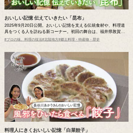
おいしい記憶 伝えていきたい「昆布」
2025年9月20日公開。おいしい記憶を支える伝統食材や、料理道
具をつくる人を訪ねる新コーナー。初回の舞台は、福井県敦賀市
に本店を構える、老舗昆布店・奥井海生堂へ。奥井隆社長に昆布
#プロの味、料理の技法
#北陸地方
#郷土料理・特産物・歴史
の奥深さ、驚きのビンテージ昆布をご紹介いただきます。そし
て、名物「おぼろ昆布」を半世紀以上つくり続け「現代の名工」
をはじめ昨年は黄綬褒章も受賞されたおぼろ昆布職人・髙橋衛さ
んに、匠の技とおぼろ昆布をつかった「おいしい記憶」を伺いま
す。
料理人にきくおいしい記憶「白菜餃子」