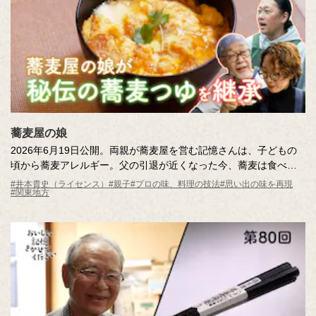
蕎麦屋の娘
2026年6月19日公開。両親が蕎麦屋を営む記憶さんは、子どもの
頃から蕎麦アレルギー。父の引退が近くなった今、蕎麦は食べら
れなくても「つゆ」の味を引き継ぎたいという強い思いを持って
#井本貴史（ライセンス）
#親子
#プロの味、料理の技法
#思い出の味を再現
#関東地方
います。老舗の蕎麦屋の「つゆ」の秘密を調査しながら、試行錯
誤で再現に挑戦します！はたして、両親の合格をもらえるのか？