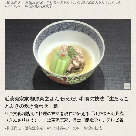
いる「おいしい記憶」を語ります。
#柳原尚之（近茶流宗家）
#著名人のおいしい記憶
#家族のおいしい記憶
#プロの味、料理の技法
#親子
近茶流（きんさりゅう）とは、江戸時代、文化文政の頃に柳原家
の家伝料理として振舞われていた近茶料理が源流。
女性が調理しやすい工夫が随所に施された近茶流の料理教室には
全国から生徒が訪れている。
近茶流宗家 柳原尚之さん 伝えたい和食の技法「生たらこ
とふきの炊き合わせ」篇
江戸文化爛熟期の料理の技法を現在に伝える「江戸懐石近茶流
（きんさりゅう）」。近茶流宗家、博士（醸造学）、テレビ番組
の料理監修も多数手掛ける柳原尚之さんが、少しの工夫で料理が
#柳原尚之（近茶流宗家）
#旬の味覚
#プロの味、料理の技法
とてもおいしくなる技を紹介します。