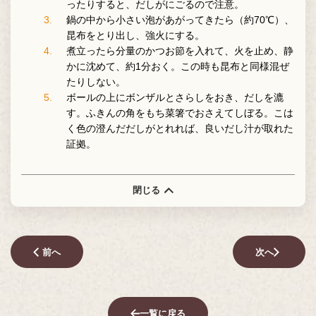
ったりすると、だしがにごるので注意。
鍋の中から小さい泡があがってきたら（約70℃）、
昆布をとり出し、強火にする。
煮立ったら分量のかつお節を入れて、火を止め、静
かに沈めて、約1分おく。この時も昆布と同様混ぜ
たりしない。
ボールの上にボンザルとさらしをおき、だしを漉
す。ふきんの角をもち菜箸でおさえてしぼる。こは
く色の澄んだだしがとれれば、良いだし汁が取れた
証拠。
閉じる
前へ
次へ
一覧に戻る