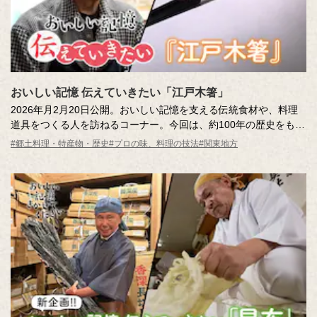
おいしい記憶 伝えていきたい「江戸木箸」
2026年月2月20日公開。おいしい記憶を支える伝統食材や、料理
道具をつくる人を訪ねるコーナー。今回は、約100年の歴史をもつ
「江戸木箸」。東京隅田区の老舗箸店「大黒屋」の竹田勝彦さん
#郷土料理・特産物・歴史
#プロの味、料理の技法
#関東地方
の、箸へのこだわりと匠の技は必見です！ スタジオでは、藤井隆
さんとCRAZY COCOさんが箸をお試し。極上の使い心地を表現す
るジェスチャーにも注目です♪