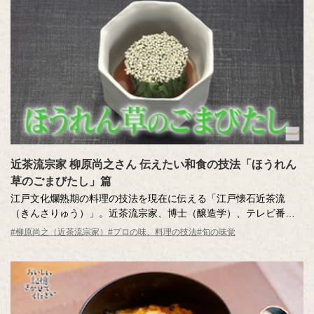
近茶流宗家 柳原尚之さん 伝えたい和食の技法「ほうれん
草のごまびたし」篇
江戸文化爛熟期の料理の技法を現在に伝える「江戸懐石近茶流
（きんさりゅう）」。近茶流宗家、博士（醸造学）、テレビ番組
の料理監修も多数手掛ける柳原尚之さんが、少しの工夫で料理が
#柳原尚之（近茶流宗家）
#プロの味、料理の技法
#旬の味覚
とてもおいしくなる技を紹介します。