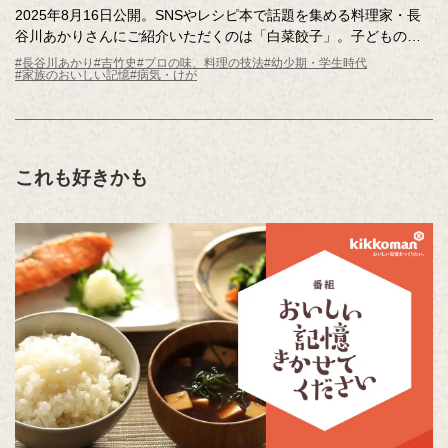
2025年8月16日公開。SNSやレシピ本で話題を集める料理家・長
谷川あかりさんにご紹介いただくのは「白菜餃子」。子どもの
頃、家族が風邪をひくと食卓に登場したそう。母直伝の味は、体
#長谷川あかり
#吉竹史
#プロの味、料理の技法
#幼少期・学生時代
#家族のおいしい記憶
#病気・けが
調にかかわらずたくさん食べられる抜群のおいしさ。長谷川さん
のこだわりポイントも必見です！
これも好きかも