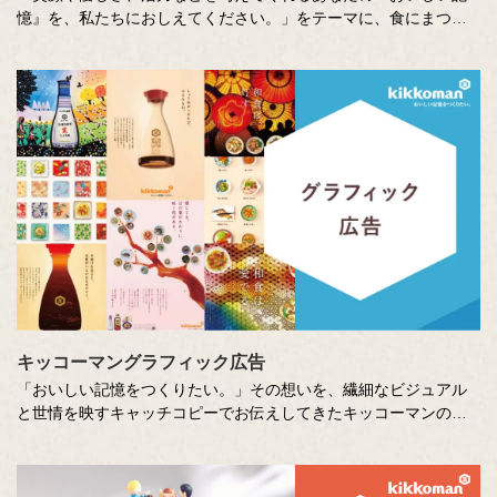
憶』を、私たちにおしえてください。」をテーマに、食にまつわ
る思い出やエピソードを募集しているエッセー・作文コンテスト
（読売新聞社・中央公論新社主催、キッコーマン協賛）。毎年、
各年代から数多くのこころあたたまる作品が寄せられています。
少し前向きになれる、今が大切になる。そんな「おいしい記憶」
をつづった、歴代の受賞作品をご紹介します。
キッコーマングラフィック広告
「おいしい記憶をつくりたい。」その想いを、繊細なビジュアル
と世情を映すキャッチコピーでお伝えしてきたキッコーマンの企
業広告。
クリエイティブディレクターの山田尚武さんが特に思い出深い作
品について、寄せてくださったコメントも紹介しています。