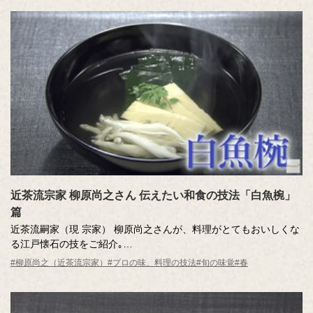
近茶流宗家 柳原尚之さん 伝えたい和食の技法「白魚椀」
篇
近茶流嗣家（現 宗家） 柳原尚之さんが、料理がとてもおいしくな
る江戸懐石の技をご紹介｡
”春告げ魚”と呼ばれる白魚を使った、おもてなしにぴったりの「白
#柳原尚之（近茶流宗家）
#プロの味、料理の技法
#旬の味覚
#春
魚椀」を伝授します。