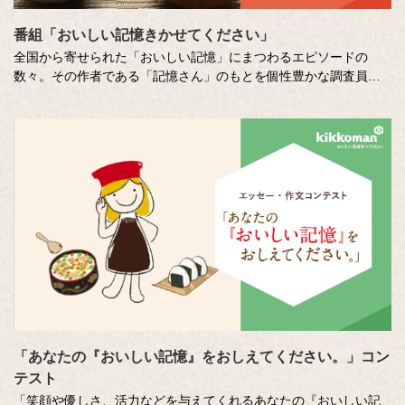
番組「おいしい記憶きかせてください」
全国から寄せられた「おいしい記憶」にまつわるエピソードの
数々。その作者である「記憶さん」のもとを個性豊かな調査員が
訪ね、「おいしい記憶」の味や料理の再現にチャレンジします。
その様子を藤井隆さん、吉竹史さんが楽しく盛り上げる、時に笑
い、時に涙のドキュメンタリーエンターテインメント番組です。
MC ：藤井隆 進行：吉竹史 ナレーター：小野大輔（声優）
「あなたの『おいしい記憶』をおしえてください。」コン
テスト
「笑顔や優しさ、活力などを与えてくれるあなたの『おいしい記