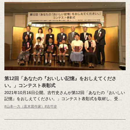
妻が残した、あのときのままの味。第5回エッセーコンテスト受賞
作品。
第12回「あなたの『おいしい記憶』をおしえてくださ
い。」コンテスト表彰式
2021年10月16日公開。吉竹史さんが第12回「あなたの『おいしい
記憶』をおしえてください。」コンテスト表彰式を取材し、受賞
の皆さんが作品にこめた想いを紹介します。吉竹さんもエッセー
#山本一力（直木賞作家）
#吉竹史
をしたためて、審査員の山本一力先生に直撃インタビュー。先生
のアドバイスも必見です。