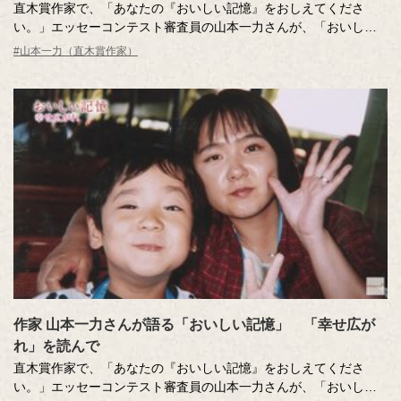
直木賞作家で、「あなたの『おいしい記憶』をおしえてくださ
い。」エッセーコンテスト審査員の山本一力さんが、「おいしい
記憶」やエッセーの読みどころを語ってくださいました。
#山本一力（直木賞作家）
「今日のことが明日には思い出になる。」食べることを大切にし
たくなる、前向きになれる... そんな素敵な想いの詰まった、山本
一力さんからのメッセージです。
作家 山本一力さんが語る「おいしい記憶」 「幸せ広が
れ」を読んで
直木賞作家で、「あなたの『おいしい記憶』をおしえてくださ
い。」エッセーコンテスト審査員の山本一力さんが、「おいしい