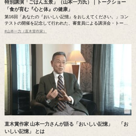
特別講演「ごはん五景」（山本一力氏）｜トークショー
「食が育む『心と体』の健康」
第16回「あなたの『おいしい記憶』をおしえてください。」コン
テストの開催を記念して行われた、審査員による講演会・トーク
ショーのアーカイブ映像です。
#山本一力（直木賞作家）
直木賞作家 山本一力さんが語る「おいしい記憶」 「お
いしい記憶」 とは