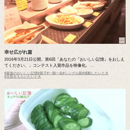
幸せ広がれ篇
2016年3月21日公開。第6回「あなたの『おいしい記憶』をおしえ
てください。」コンテスト入賞作品を映像化。
#家族のおいしい記憶
#親子
#一期一会
#シングル親
#感動したいとき
#元気をもらいたいとき
一緒にいられる時間をどれだけ笑顔で過ごせるか。
「おいしい記憶」は幸せの記憶だった。