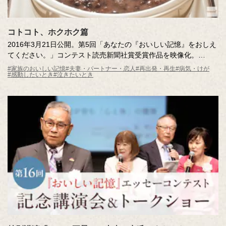
コトコト、ホクホク篇
2016年3月21日公開。第5回「あなたの『おいしい記憶』をおしえ
てください。」コンテスト読売新聞社賞受賞作品を映像化。
妻が残した最後の料理。それは「おいしい記憶」だった。
#家族のおいしい記憶
#夫妻・パートナー・恋人
#再出発・再生
#病気・けが
#感動したいとき
#泣きたいとき