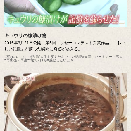
キュウリの糠漬け篇
2016年3月21日公開。第5回エッセーコンテスト受賞作品。「おい
しい記憶」が蘇った瞬間に奇跡が起きる。
#家族のおいしい記憶
#人生を変えたおいしい記憶
#夫妻・パートナー・恋人
#再出発・再生
#病気・けが
#感動したいとき