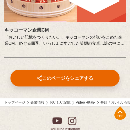
キッコーマン企業CM
「おいしい記憶をつくりたい。」キッコーマンの想いをこめた企
業CM。めぐる四季、いっしょにすごした笑顔の食卓…誰の中にも
ある「おいしい記憶」を、そこに結びつく音や色、時間の流れな
どさまざまな切り口で描き出します。クリエイターの皆さまの想
いや意図もあわせてお楽しみください。
このページをシェアする
トップページ
企業情報
おいしい記憶
Video -動画-
番組「おいしい記
上部へ
YouTube
Instagram