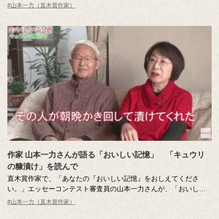
記憶」やエッセーの読みどころを語ってくださいました。
#山本一力（直木賞作家）
「おいしい記憶」が蘇った瞬間に奇跡が起きる。第5回エッセーコ
ンテスト受賞作品。
作家 山本一力さんが語る「おいしい記憶」 「キュウリ
の糠漬け」を読んで
直木賞作家で、「あなたの『おいしい記憶』をおしえてくださ
い。」エッセーコンテスト審査員の山本一力さんが、「おいしい
記憶」やエッセーの読みどころを語ってくださいました。
#山本一力（直木賞作家）