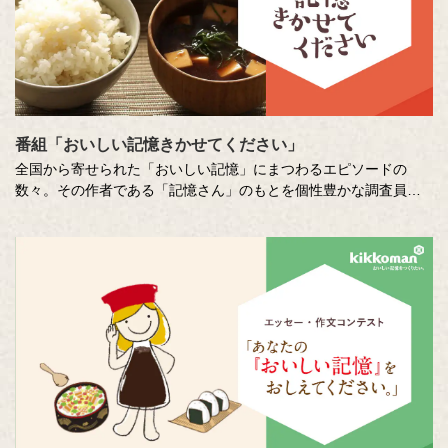
番組「おいしい記憶きかせてください」
全国から寄せられた「おいしい記憶」にまつわるエピソードの
数々。その作者である「記憶さん」のもとを個性豊かな調査員が
訪ね、「おいしい記憶」の味や料理の再現にチャレンジします。
その様子を藤井隆さん、吉竹史さんが楽しく盛り上げる、時に笑
い、時に涙のドキュメンタリーエンターテインメント番組です。
MC ：藤井隆 進行：吉竹史 ナレーター：小野大輔（声優）