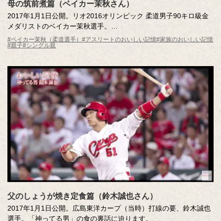
母の筑前煮篇（ベイカー茉秋さん）
2017年1月1日公開。リオ2016オリンピック 柔道男子90キロ級金
メダリストのベイカー茉秋選手。
練習以上に、日々の食事が大事だというベイカー選手。彼にとっ
#ベイカー茉秋（柔道選手）
#アスリートのおいしい記憶
#家族のおいしい記憶
#親子
#シングル親
ての「おいしい記憶」は、働きながら一人で自分を育ててくれた
母の作る「筑前煮」でした。
父のしょうが焼き定食篇（鈴木誠也さん）
2017年1月1日公開。広島東洋カープ（当時）打線の要、鈴木誠也
選手。「神ってる男」の食の裏話に迫ります。