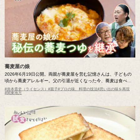
みなさんの日常でも、料理の音に耳を澄ましてみてください。
「がんばれ！」と「がんばる！」の間にいつも、「おいしい記憶
をつくりたい。」のキッコーマンはいます。
蕎麦屋の娘
2026年6月19日公開。両親が蕎麦屋を営む記憶さんは、子どもの
頃から蕎麦アレルギー。父の引退が近くなった今、蕎麦は食べら
れなくても「つゆ」の味を引き継ぎたいという強い思いを持って
#井本貴史（ライセンス）
#親子
#プロの味、料理の技法
#思い出の味を再現
#関東地方
います。老舗の蕎麦屋の「つゆ」の秘密を調査しながら、試行錯
誤で再現に挑戦します！はたして、両親の合格をもらえるのか？