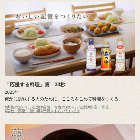
「応援する料理」篇 30秒
2023年
何かに挑戦する人のために、こころをこめて料理をつくる。
そんな料理の音には、料理をする人のこころが伝わって「がんば
#家族のおいしい記憶
#友情・青春のおいしい記憶
#出産・育児
#学校・部活・習い事
#元気をもらいたいとき
れ！」の音が鳴る。
トントントンと包丁の音、ジューッと炒める音、くつくつくつと
煮る音……。
料理の音を一つひとつ、つないでみたら、メロディが生まれ、
「応援する料理」のCMができあがりました。