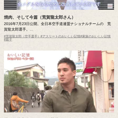
焼肉、そして今篇（荒賀龍太郎さん）
2016年7月23日公開。全日本空手道連盟ナショナルチームの 荒
賀龍太郎選手。
小柄だった彼を184cmの大きな身体にしてくれたのは、毎日食卓
#荒賀龍太郎（空手選手）
#アスリートのおいしい記憶
#家族のおいしい記憶
#親子
にあがる焼肉。
ところが今は…？