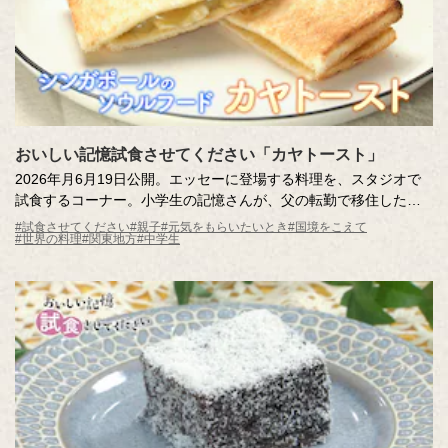
おいしい記憶試食させてください「カヤトースト」
2026年月6月19日公開。エッセーに登場する料理を、スタジオで
試食するコーナー。小学生の記憶さんが、父の転勤で移住したシ
ンガポールで出会った「カヤトースト」。日本に帰国後も、カヤ
#試食させてください
#親子
#元気をもらいたいとき
#国境をこえて
#世界の料理
#関東地方
#中学生
トーストのためにシンガポールを再訪するほど心を掴まれまし
た。記憶さんを魅了するカヤトーストをスタジオにお届けしま
す。驚きの食べ方も必見です！