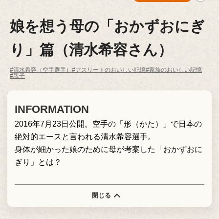
娘を想う母の「おかずおにぎ
り」篇（清水希容さん）
#清水希容（空手選手）
#アスリートのおいしい記憶
#家族のおいしい記憶
#親子
INFORMATION
2016年7月23日公開。空手の「形（かた）」で日本の
絶対的エースと言われる清水希容選手。
身体が細かった娘のために母が考案した「おかずおに
ぎり」とは？
閉じる