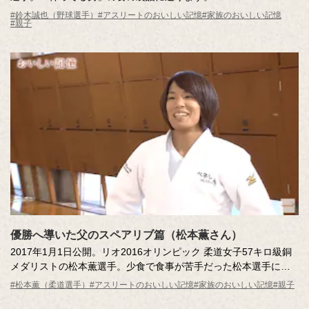
#鈴木誠也（野球選手）
#アスリートのおいしい記憶
#家族のおいしい記憶
#親子
優勝へ導いた父のスペアリブ篇（松本薫さん）
2017年1月1日公開。リオ2016オリンピック 柔道女子57キロ級銅
メダリストの松本薫選手。少食で食事が苦手だった松本選手に、
食生活改善の大切さを気づかせてくれたのは、父のつくるおいし
#松本薫（柔道選手）
#アスリートのおいしい記憶
#家族のおいしい記憶
#親子
いスペアリブでした。