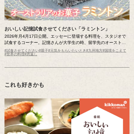
おいしい記憶試食させてください「ラミントン」
2026年月4月17日公開。エッセーに登場する料理を、スタジオで
試食するコーナー。記憶さんが大学生の時、留学先のオーストラ
リアで出会った「ラミントン」。ココナッツがまぶされた、どっ
#試食させてください
#親子
#元気をもらいたいとき
#九州地方
#国境をこえて
#世界の料理
#恩返し
しりと甘いチョコレートケーキは、不安をぬぐってくれた大切な
味だそう。ホストマザーのやさしさがつまった味を、記憶さんが
スタジオにお届けします。
これも好きかも