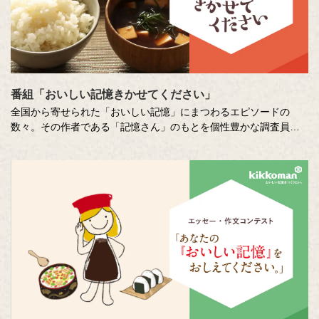
番組「おいしい記憶きかせてください」
全国から寄せられた「おいしい記憶」にまつわるエピソードの
数々。その作者である「記憶さん」のもとを個性豊かな調査員が
訪ね、「おいしい記憶」の味や料理の再現にチャレンジします。
その様子を藤井隆さん、吉竹史さんが楽しく盛り上げる、時に笑
い、時に涙のドキュメンタリーエンターテインメント番組です。
MC ：藤井隆 進行：吉竹史 ナレーター：小野大輔（声優）