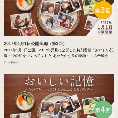
ストーリーテラー：中村俊介
2017年1月1日公開全編（第3回）
2017年1月1日公開。2017年元旦に公開した特別番組「おいしい記
憶～今の私をつくってくれた あたたかな食の物語～」の全編をご
覧いただけます。
#中村俊介
おいしい記憶～今の私をつくってくれたあたたかな食の物語～
「おいしい記憶」の物語は、かけがえのない人生のひとコマ。今
の自分をつくってくれた“あたたかい一皿”。公募のエッセー、アス
リートやタレントのインタビューから珠玉の物語を再現して構成
し、ストーリーテラーの中村俊介さんがお届けします。
ストーリーテラー：中村俊介