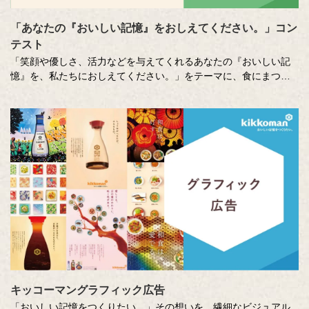
「あなたの『おいしい記憶』をおしえてください。」コン
テスト
「笑顔や優しさ、活力などを与えてくれるあなたの『おいしい記
憶』を、私たちにおしえてください。」をテーマに、食にまつわ
る思い出やエピソードを募集しているエッセー・作文コンテスト
（読売新聞社・中央公論新社主催、キッコーマン協賛）。毎年、
各年代から数多くのこころあたたまる作品が寄せられています。
少し前向きになれる、今が大切になる。そんな「おいしい記憶」
をつづった、歴代の受賞作品をご紹介します。
キッコーマングラフィック広告
「おいしい記憶をつくりたい。」その想いを、繊細なビジュアル