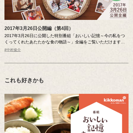
2017年3月26日公開編（第4回）
2017年3月26日に公開した特別番組「おいしい記憶～今の私をつ
くってくれたあたたかな食の物語～」全編をご覧いただけます。
#中村俊介
「おいしい記憶」の物語は、かけがえのない人生のひとコマ。今
の自分をつくってくれた“あたたかい一皿”。公募のエッセー、アス
リートやタレントのインタビューから珠玉の物語を再現して構成
し、ストーリーテラーの中村俊介さんがお届けします。
これも好きかも
ストーリーテラー：中村俊介