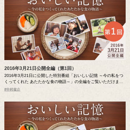
2016年3月21日公開全編（第1回）
2016年3月21日に公開した特別番組「おいしい記憶 ～今の私をつ
くってくれた あたたかな食の物語～」の全編をご覧いただけま
す。
#中村俊介
「おいしい記憶」の物語は、かけがえのない人生のひとコマ。今
の自分をつくってくれた“あたたかい一皿”。公募のエッセー、アス
リートやタレントのインタビューから珠玉の物語を再現して構成
し、ストーリーテラーの中村俊介さんがお届けします。