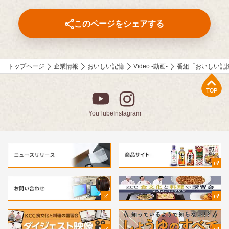
このページをシェアする
トップページ
企業情報
おいしい記憶
Video -動画-
番組「おいしい記
上部へ
YouTube
Instagram