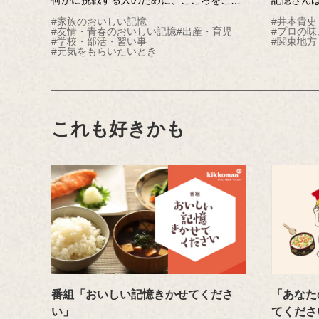
て料理をつくる。
ー。父の
#家族のおいしい記憶
#井本貴
そんな料理の音には、料理をする人のここ
られなく
#友情・青春のおいしい記憶
#出産・育児
#プロの
#学校・部活・習い事
#関東地方
ろが伝わって「がんばれ！」の音が鳴る。
という強
#元気をもらいたいとき
トントントンと包丁の音、ジューッと炒め
麦屋の「
る音、くつくつくつと煮る音……。
行錯誤で
料理の音を一つひとつ、つないでみたら、
親の合格
メロディが生まれ、「応援する料理」の
CMができあがりました。
これも好きかも
みなさんの日常でも、料理の音に耳を澄ま
してみてください。
「がんばれ！」と「がんばる！」の間にい
つも、「おいしい記憶をつくりたい。」の
キッコーマンはいます。
番組「おいしい記憶きかせてくださ
「あなた
い」
てくださ