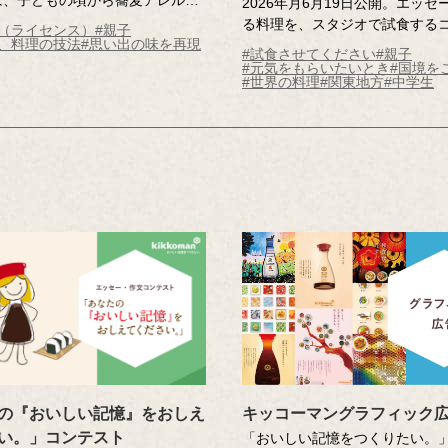
2026年月6月19日公開。エッセ
引退が近くなった今、蕎麦は食べ
る料理を、スタジオで試食する
史（ライセンス）
#親子
ても「つゆ」の味を引き継ぎたい
味、料理の技法
#思い出の味を再現
小学生の記憶さんが、父の転勤
#試食させてください
#親子
い思いを持っています。老舗の蕎
シンガポールで出会った「カヤ
#元気をもらいたいとき
#国境を
#世界の料理
#関東地方
#中学生
つゆ」の秘密を調査しながら、試
ト」。日本に帰国後も、カヤト
再現に挑戦します！はたして、両
めにシンガポールを再訪するほ
をもらえるのか？
れました。記憶さんを魅了する
トをスタジオにお届けします。
方も必見です！
の『おいしい記憶』をおしえ
キッコーマングラフィック
い。」コンテスト
「おいしい記憶をつくりたい。