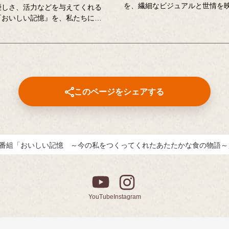
を、繊細なビジュアルと世情を
優しさ、活力などを与えてくれる
チコピーでお伝えしてきたキッ
『おいしい記憶』を、私たちにお
企業広告。
ださい。」をテーマに、食にまつ
クリエイティブディレクターの
出やエピソードを募集しているエ
んが特に思い出深い作品につい
作文コンテスト（読売新聞社・中
くださったコメントも紹介して
社主催、キッコーマン協賛）。毎
代から数多くのこころあたたまる
せられています。少し前向きにな
このページをシェアする
が大切になる。そんな「おいしい
つづった、歴代の受賞作品をご紹
。
番組「おいしい記憶 ～今の私をつくってくれたあたたかな食の物語～
YouTube
Instagram