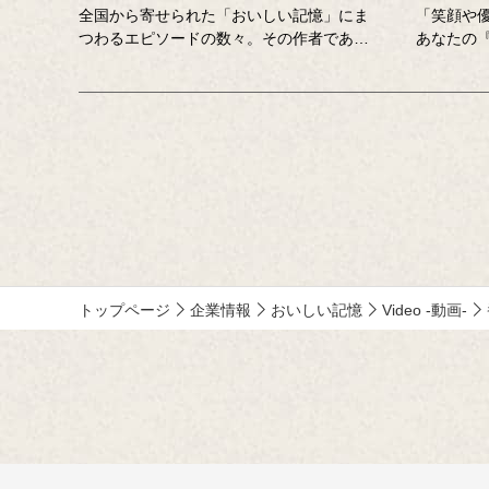
全国から寄せられた「おいしい記憶」にま
「笑顔や
つわるエピソードの数々。その作者である
あなたの
「記憶さん」のもとを個性豊かな調査員が
しえてく
訪ね、「おいしい記憶」の味や料理の再現
わる思い
にチャレンジします。その様子を藤井隆さ
ッセー・
ん、吉竹史さんが楽しく盛り上げる、時に
央公論新
笑い、時に涙のドキュメンタリーエンター
年、各年
テインメント番組です。
作品が寄
れる、今
MC ：藤井隆 進行：吉竹史 ナレータ
記憶」を
ー：小野大輔（声優）
介します
トップページ
企業情報
おいしい記憶
Video -動画-