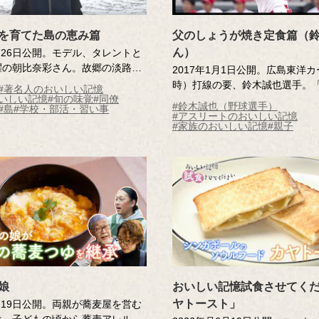
を育てた島の恵み篇
父のしょうが焼き定食篇（
ん）
3月26日公開。モデル、タレントと
躍の朝比奈彩さん。故郷の淡路島
2017年1月1日公開。広島東洋
奈さんを育んでくれた「おいしい
時）打線の要、鈴木誠也選手。
#著名人のおいしい記憶
たどります。
いしい記憶
#旬の味覚
#同僚
男」の食の裏話に迫ります。
#鈴木誠也（野球選手）
#島
#学校・部活・習い事
#アスリートのおいしい記憶
#家族のおいしい記憶
#親子
娘
おいしい記憶試食させてく
ヤトースト」
6月19日公開。両親が蕎麦屋を営む
は、子どもの頃から蕎麦アレルギ