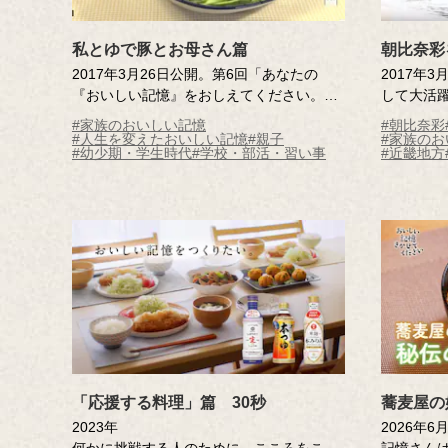
私とゆで豚とお母さん篇
朝比奈彩
2017年3月26日公開。第6回「あなたの
2017年
『おいしい記憶』をおしえてください。」
して大活
コンテスト「キッコーマン賞」受賞作品。
で、朝比
#家族のおいしい記憶
#朝比奈彩
夕食の一品であったゆで豚が、ただおいし
記憶」を
#人生を変えたおいしい記憶
#親子
#家族のお
#幼少期・学生時代
#学校・部活・習い事
#近畿地方
いだけでなく、少女に幸せな気持ちをもた
らしてくれた。
「応援する料理」篇 30秒
蕎麦屋の
2023年
2026年
何かに挑戦する人のために、こころをこめ
記憶さん