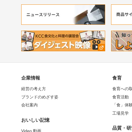
企業情報
食育
経営の考え方
食育への
ブランドのめざす姿
食育活動
会社案内
「食」体
工場見学
おいしい記憶
品質・研
Video 動画