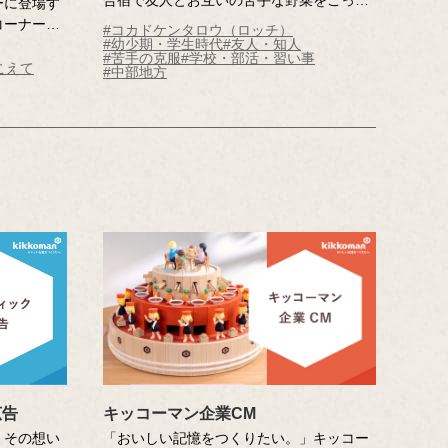
ーに登場す
りと交換しあっていたという記憶さん。将
コーナー。
#コカドケンタロウ（ロッチ）
来の夢のために、苦手を克服したいのだそ
#幼少期・学生時代
#友人・知人
で移住した
#苦手の克服
#学校・部活・習い事
う。静岡県・浜町の農家や料理人の皆さん
トース
こえて
#中部地方
にご協力いただき、友人とともに苦手克服
ーストのた
を目指します。プロ直伝の、野菜の調理法
ど心を掴ま
も必見です！
カヤトース
驚きの食べ
広告
キッコーマン企業CM
」その想い
「おいしい記憶をつくりたい。」キッコー