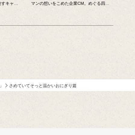
映すキャッ
マンの想いをこめた企業CM。めぐる四
コーマンの
季、いっしょにすごした笑顔の食卓…誰の
中にもある「おいしい記憶」を、そこに結
山田尚武さ
びつく音や色、時間の流れなどさまざまな
て、寄せて
切り口で描き出します。クリエイターの皆
います。
さまの想いや意図もあわせてお楽しみくだ
さい。
」
さめていてそっと温かいおにぎり篇