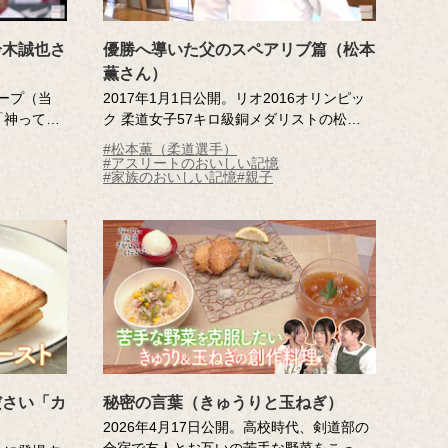
鈴木誠也さ
優勝へ導いた父のスペアリブ篇（松本
薫さん）
カープ（当
2017年1月1日公開。リオ2016オリンピッ
「神ってる
ク 柔道女子57キロ級銅メダリストの松本薫
選手。少食で食事が苦手だった松本選手
#松本薫（柔道選手）
に、食生活改善の大切さを気づかせてくれ
#アスリートのおいしい記憶
#家族のおいしい記憶
#親子
たのは、父のつくるおいしいスペアリブで
した。
ださい「カ
秘密の言葉（きゅうりと玉ねぎ）
2026年4月17日公開。高校時代、剣道部の
合宿で友人とお互いの苦手な野菜をこっそ