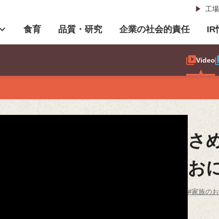
工場
食育
品質・研究
企業の社会的責任
I
Video
さ
お
#家族の