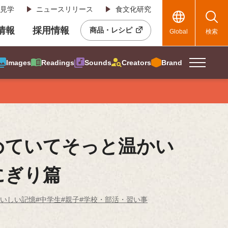
見学
ニュースリリース
食文化研究
R情報
採用情報
商品・レシピ
Global
検索
Images
Readings
Sounds
Creators
Brand
めていてそっと温かい
にぎり篇
おいしい記憶
#中学生
#親子
#学校・部活・習い事