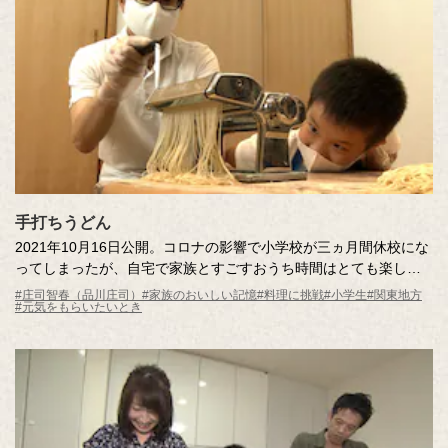
手打ちうどん
2021年10月16日公開。コロナの影響で小学校が三ヵ月間休校にな
ってしまったが、自宅で家族とすごすおうち時間はとても楽しか
ったという記憶さん。特別な思い出は、家族みんなでつくった
#庄司智春（品川庄司）
#家族のおいしい記憶
#料理に挑戦
#小学生
#関東地方
#元気をもらいたいとき
「手打ちうどん」。以来、麺が大好物になった記憶さんを調査員
が訪ね、”とくべつレストラン”をオープンします。