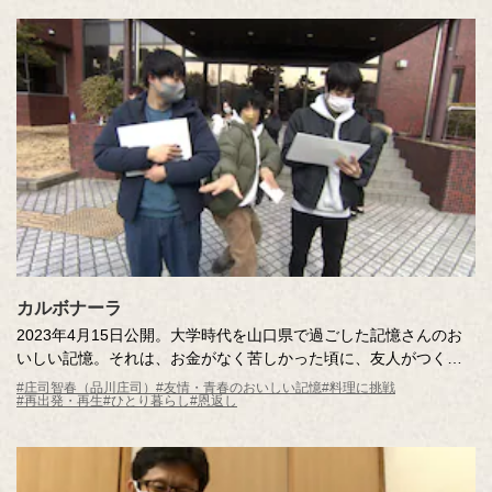
カルボナーラ
2023年4月15日公開。大学時代を山口県で過ごした記憶さんのお
いしい記憶。それは、お金がなく苦しかった頃に、友人がつくっ
てくれたカルボナーラ。当時は感謝を伝えることができなかった
#庄司智春（品川庄司）
#友情・青春のおいしい記憶
#料理に挑戦
#再出発・再生
#ひとり暮らし
#恩返し
友人に、恩返しをしたいという記憶さん。カルボナーラ専門店の
ご協力のもと、最高のカルボナーラづくりに挑戦します！心あた
たまる、男の友情物語です。