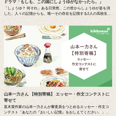
ドラマ「もしも、この国にしょうゆがなかったら。」
「しょうゆ？ 何それ」ある日突然、この世からしょうゆが姿を消
した。人々の記憶からも。唯一その存在を記憶する2人の高校生
が、しょうゆを取り戻すために奮闘しながら真相に迫る、SF×青春
ショートドラマです。
出演：山崎雄大、蒼井陽奈、森本のぶ、三谷麟太郎 ／馬渕英里何
／東ちづる／村田雄浩
山本一力さん 【特別寄稿】 エッセー・作文コンテストに
寄せて
直木賞作家の山本一力さんが審査員をつとめるエッセー・作文コ
ンテスト「あなたの『おいしい記憶』をおしえてください。」に