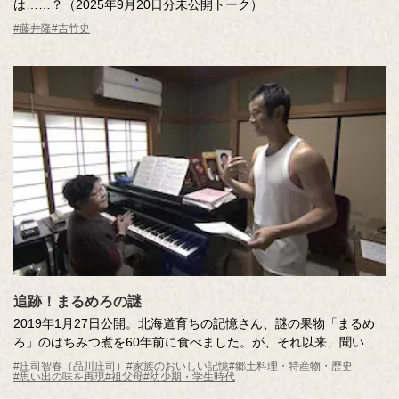
は……？（2025年9月20日分未公開トーク）
#藤井隆
#吉竹史
追跡！まるめろの謎
2019年1月27日公開。北海道育ちの記憶さん、謎の果物「まるめ
ろ」のはちみつ煮を60年前に食べました。が、それ以来、聞いた
ことも見たこともない！いったい「まるめろ」とはどんな果物な
#庄司智春（品川庄司）
#家族のおいしい記憶
#郷土料理・特産物・歴史
#思い出の味を再現
#祖父母
#幼少期・学生時代
のか？その正体を探ります。