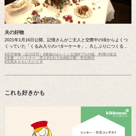
夫の好物
2021年1月16日公開。記憶さんがご主人と交際中の頃からよくつ
くっていた「くるみ入りのバターケーキ」。久しぶりにつくる
と、少し重たく感じる。これからもおいしく食べられるように、
#庄司智春（品川庄司）
#家族のおいしい記憶
#プロの味、料理の技法
#夫妻・パートナー・恋人
#なれそめ
#幼少期・学生時代
記憶さん憧れの今田美奈子先生に直接教えていただくサプライズ
#元気をもらいたいとき
をご用意。心温まる、仲良しご夫妻の物語です。
これも好きかも