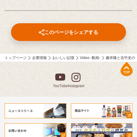
寄せて特別に書き下ろしたエッセーです。
このページをシェアする
トップページ
企業情報
おいしい記憶
Video -動画-
藤井隆と吉竹史の
上部へ
YouTube
Instagram