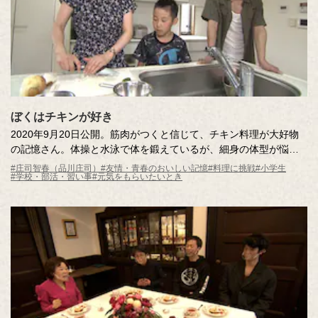
ぼくはチキンが好き
2020年9月20日公開。筋肉がつくと信じて、チキン料理が大好物
の記憶さん。体操と水泳で体を鍛えているが、細身の体型が悩み
の種。憧れのコーチのように筋肉をつけて大きくなりたい！とい
#庄司智春（品川庄司）
#友情・青春のおいしい記憶
#料理に挑戦
#小学生
#学校・部活・習い事
#元気をもらいたいとき
う願いを叶えるため、調査員と"筋肉料理"を学びます。（7月12日
に収録したものです。）