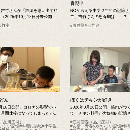
春期？
と吉竹さんが「故郷を思い出す料
NOが言える中学２年生の記憶さ
（2025年10月18日分未公開ト
て、吉竹さんの思春期は……？（2
月20日分未公開トーク）
吉竹史
#藤井隆
#吉竹史
どん
ぼくはチキンが好き
10月16日公開。コロナの影響で小
2020年9月20日公開。筋肉がつ
ヵ月間休校になってしまったが、
て、チキン料理が大好物の記憶
族とすごすおうち時間はとても楽
と水泳で体を鍛えているが、細
春（品川庄司）
#庄司智春（品川庄司）
という記憶さん。特別な思い出
悩みの種。憧れのコーチのよう
いしい記憶
#料理に挑戦
#小学生
#友情・青春のおいしい記憶
#料
#元気をもらいたいとき
#小学生
#学校・部活・習い事