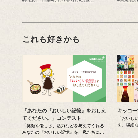
伝えることができなかった友人に、恩返し
は、家族
をしたいという記憶さん。カルボナーラ専
ん」。以
門店のご協力のもと、最高のカルボナーラ
を調査員が
づくりに挑戦します！心あたたまる、男の
オープン
友情物語です。
これも好きかも
「あなたの『おいしい記憶』をおしえ
キッコー
てください。」コンテスト
「おいし
を、繊細
「笑顔や優しさ、活力などを与えてくれる
チコピー
あなたの『おいしい記憶』を、私たちにお
企業広告