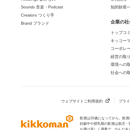
Sounds 音楽・Podcast
知的財産
Creators つくり手
企業の社
Brand ブランド
トップコ
キッコー
コーポレ
経営の取
環境への
社会への
ウェブサイトご利用規約
プライ
飲酒は20歳になってから。飲
部へ
妊娠中や授乳期の飲酒は胎児・
お酒は楽しく適量で。のんだあ