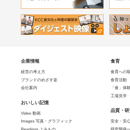
企業情報
食育
経営の考え方
食育への
ブランドのめざす姿
食育活動
会社案内
「食」体
工場見学
おいしい記憶
品質・研
Video 動画
Images 写真・グラフィック
安全・安
Readings よみもの
研究開発