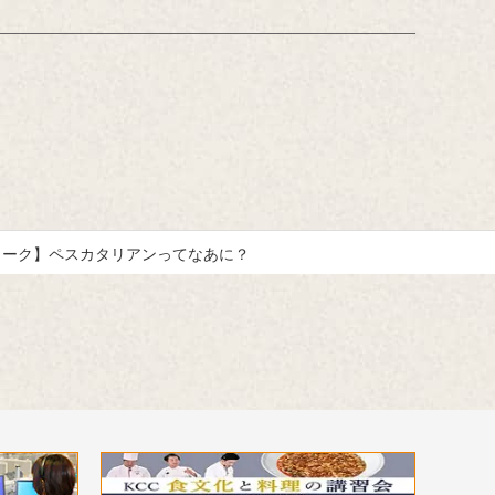
人の高校
『おいしい記憶』をおしえてください。」
に奮闘しな
に寄せて特別に書き下ろしたエッセーで
ートドラマ
す。
本のぶ、三
る／村田雄
トーク】ペスカタリアンってなあに？