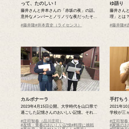
って、たのしい！
ゆ語り
藤井さんと井本さんの「赤坂の夜」の話。
藤井さん
意外なメンバーとノリノリな夜だったそう
理」とは？
で……。（2025年11月21日分未公開トー
ーク）
#藤井隆
#井本貴史（ライセンス）
#藤井隆
#
ク）
カルボナーラ
手打ちう
2023年4月15日公開。大学時代を山口県で
2021年
過ごした記憶さんのおいしい記憶。それ
学校が三
は、お金がなく苦しかった頃に、友人がつ
自宅で家
#庄司智春（品川庄司）
#庄司智
くってくれたカルボナーラ。当時は感謝を
しかった
#友情・青春のおいしい記憶
#料理に挑戦
#家族のお
#再出発・再生
#ひとり暮らし
#恩返し
#関東地方