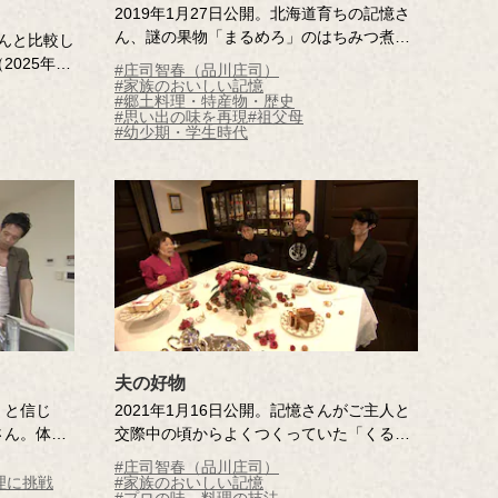
2019年1月27日公開。北海道育ちの記憶さ
ん、謎の果物「まるめろ」のはちみつ煮を
んと比較し
60年前に食べました。が、それ以来、聞い
025年9
#庄司智春（品川庄司）
たことも見たこともない！いったい「まる
#家族のおいしい記憶
#郷土料理・特産物・歴史
めろ」とはどんな果物なのか？その正体を
#思い出の味を再現
#祖父母
探ります。
#幼少期・学生時代
夫の好物
くと信じ
2021年1月16日公開。記憶さんがご主人と
さん。体操
交際中の頃からよくつくっていた「くるみ
身の体型が
入りのバターケーキ」。久しぶりにつくる
#庄司智春（品川庄司）
に筋肉をつ
と、少し重たく感じる。これからもおいし
理に挑戦
#家族のおいしい記憶
#プロの味、料理の技法