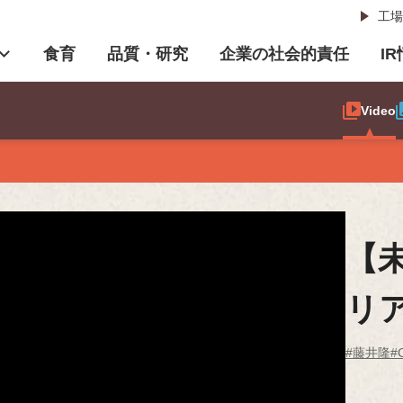
工場
食育
品質・研究
企業の社会的責任
I
Video
【
リ
#藤井隆
#