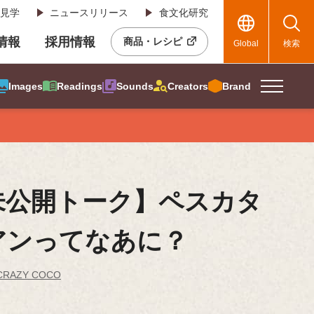
見学
ニュースリリース
食文化研究
R情報
採用情報
商品・レシピ
Global
検索
Images
Readings
Sounds
Creators
Brand
未公開トーク】ペスカタ
アンってなあに？
CRAZY COCO