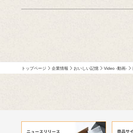
しえてください。」をテーマに、食にまつ
クリエイ
わる思い出やエピソードを募集しているエ
んが特に
ッセー・作文コンテスト（読売新聞社・中
くださっ
央公論新社主催、キッコーマン協賛）。毎
年、各年代から数多くのこころあたたまる
作品が寄せられています。少し前向きにな
れる、今が大切になる。そんな「おいしい
記憶」をつづった、歴代の受賞作品をご紹
介します。
トップページ
企業情報
おいしい記憶
Video -動画-