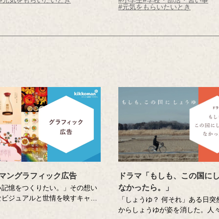
みんなでつくった「手打ちうど
けて大きくなりたい！という願
#元気をもらいたいとき
来、麺が大好物になった記憶さん
ため、調査員と"筋肉料理"を学び
訪ね、”とくべつレストラン”を
月12日に収録したものです。）
します。
マングラフィック広告
ドラマ「もしも、この国に
なかったら。」
い記憶をつくりたい。」その想い
なビジュアルと世情を映すキャッ
「しょうゆ？ 何それ」ある日突
でお伝えしてきたキッコーマンの
からしょうゆが姿を消した。人
。