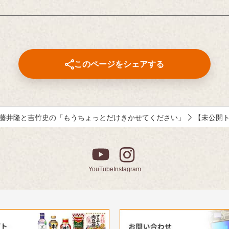
らも。唯一その存在を記憶する2
ティブディレクターの山田尚武さ
生が、しょうゆを取り戻すため
思い出深い作品について、寄せて
がら真相に迫る、SF×青春ショ
たコメントも紹介しています。
です。
出演：山崎雄大、蒼井陽奈、森
このページをシェアする
谷麟太郎 ／馬渕英里何／東ちづ
浩
藤井隆と吉竹史の「もうちょっとだけきかせてください」
【未公開
YouTube
Instagram