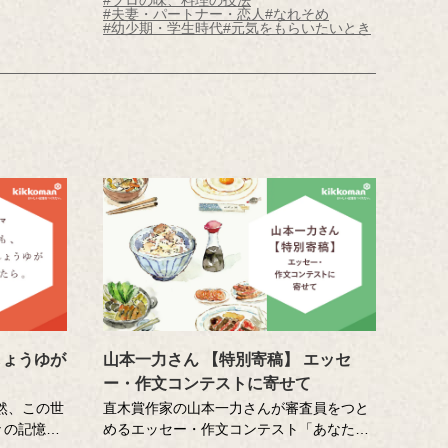
いを叶える
く食べられるように、記憶さん憧れの今田
#夫妻・パートナー・恋人
#なれそめ
ます。（7
美奈子先生に直接教えていただくサプライ
#幼少期・学生時代
#元気をもらいたいとき
ズをご用意。心温まる、仲良しご夫妻の物
語です。
しょうゆが
山本一力さん 【特別寄稿】 エッセ
ー・作文コンテストに寄せて
然、この世
直木賞作家の山本一力さんが審査員をつと
々の記憶か
めるエッセー・作文コンテスト「あなたの