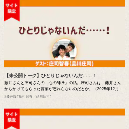
【未公開トーク】ひとりじゃないんだ……！
藤井さんと庄司さんの「心の師匠」の話。庄司さんは、藤井さん
からかけてもらった言葉が忘れらないのだとか。（2025年12月19
日分未公開トーク）
#藤井隆
#庄司智春（品川庄司）