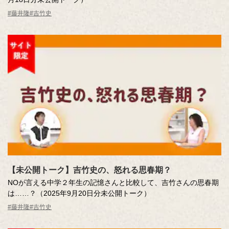
#藤井隆
#吉竹史
【未公開トーク】吉竹史の、怒れる思春期？
NOが言える中学２年生の記憶さんと比較して、吉竹さんの思春期
は……？（2025年9月20日分未公開トーク）
#藤井隆
#吉竹史