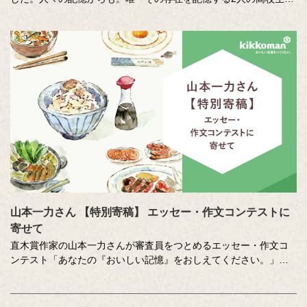
が、しょうゆを取り戻すために奮闘しながら真相に迫る、SF×青春
ショートドラマです。
出演：山崎雄大、蒼井陽奈、森本のぶ、三谷麟太郎 ／馬渕英里何
／東ちづる／村田雄浩
山本一力さん 【特別寄稿】 エッセー・作文コンテストに
寄せて
直木賞作家の山本一力さんが審査員をつとめるエッセー・作文コ
ンテスト「あなたの『おいしい記憶』をおしえてください。」に
寄せて特別に書き下ろしたエッセーです。