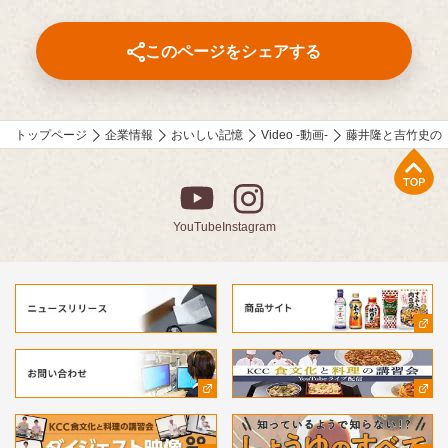
このページをシェアする
トップページ
企業情報
おいしい記憶
Video -動画-
藤井隆と吉竹史の
上部へ
YouTube
Instagram