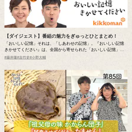
【ダイジェスト】番組の魅力をぎゅっとひとまとめ！
「おいしい記憶」それは、「しあわせの記憶」。『おいしい記憶
きかせてください』は、全国から寄せられた「おいしい記憶」の
実話をもとに制作された食のドキュメンタリーエンターテインメ
#藤井隆
#吉竹史
#小野大輔
ントです。あたたかくて、ちょっと前向きな気持ちになれる番組
の世界をひと口サイズにまとめました。ちょっと味見してみませ
んか？