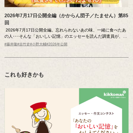
2026年7月17日公開全編（かからん団子／たません）第85
回
2026年7月17日公開全編。忘れられないあの味、一緒に食べたあ
の人･･･そんな「おいしい記憶」のエッセーを読んだ調査員が、記
憶さん（エッセー作者）とその味を再現。
#藤井隆
#吉竹史
#小野大輔
#2026年公開
MC ：藤井隆 進行：吉竹史 ナレーター：小野大輔（声優）
これも好きかも