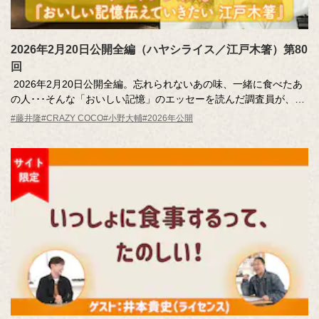
2026年2月20日公開全編（ハヤシライス／江戸木箸）第80
回
2026年2月20日公開全編。忘れられないあの味、一緒に食べたあ
の人･･･そんな「おいしい記憶」のエッセーを読んだ調査員が、記
憶さん（エッセー作者）とその味を再現。今回も元外資系CA芸人
#藤井隆
#CRAZY COCO
#小野大輔
#2026年公開
のCRAZY COCOさんがピンチヒッターで登場します！
MC ：藤井隆 進行：CRAZY COCO ナレーター：小野大輔（声
優）