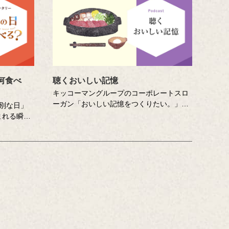
何食べ
聴くおいしい記憶
キッコーマングループのコーポレートスロ
ーガン「おいしい記憶をつくりたい。」に
別な日」
こめた想いを音声でお届けするポッドキャ
まれる瞬間
スト番組です。直木賞作家の山本一力さん
たたまるド
が審査員をつとめるエッセー・作文コンテ
スト「あなたの『おいしい記憶』をおしえ
てください。」に寄せて特別に書き下ろし
たエッセーを音声でお届けします。