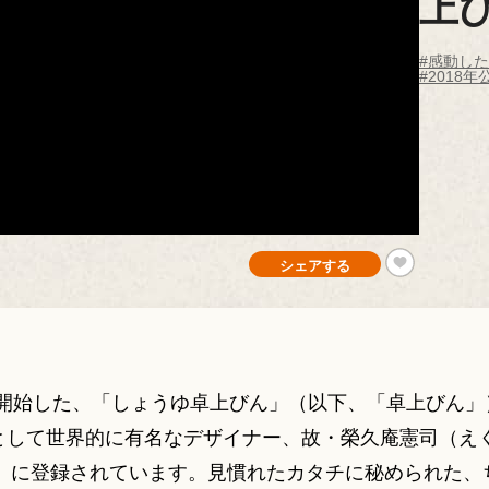
上
#感動し
#2018年
シェアする
販売開始した、「しょうゆ卓上びん」（以下、「卓上びん
として世界的に有名なデザイナー、故・榮久庵憲司（えく
※）に登録されています。見慣れたカタチに秘められた