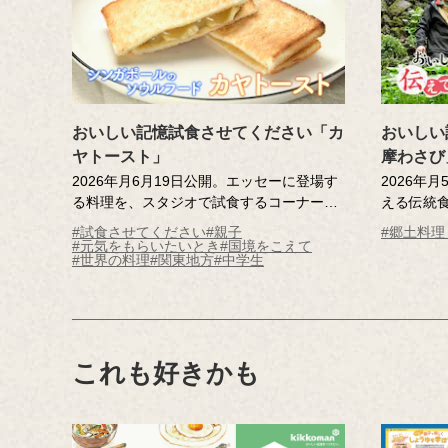
MC ：藤
おいしい記憶試食させてください「カ
おいしい
ヤトースト」
摩わさび
2026年月6月19日公開。エッセーに登場す
2026年
る料理を、スタジオで試食するコーナー。
える伝統
小学生の記憶さんが、父の転勤で移住した
ねるコー
#試食させてください
#親子
#郷土料
シンガポールで出会った「カヤトース
産品「わさ
#元気をもらいたいとき
#国境をこえて
#世界の料理
#関東地方
#中学生
ト」。日本に帰国後も、カヤトーストのた
む、わさ
めにシンガポールを再訪するほど心を掴ま
その魅力
れました。記憶さんを魅了するカヤトース
井さんと
トをスタジオにお届けします。驚きの食べ
を堪能し
方も必見です！
これも好きかも