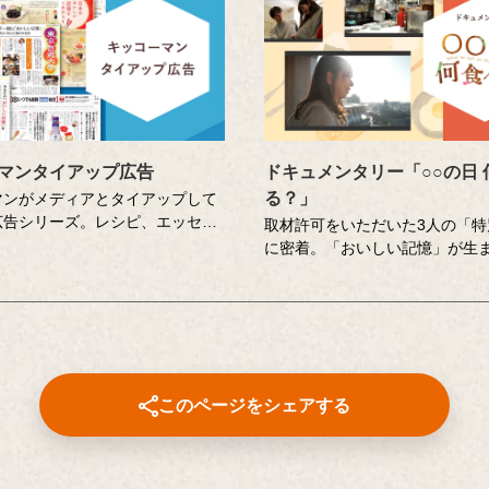
マンタイアップ広告
ドキュメンタリー「○○の日 
る？」
マンがメディアとタイアップして
広告シリーズ。レシピ、エッセ
取材許可をいただいた3人の「特
ズ、豆知識など、食の楽しさとと
に密着。「おいしい記憶」が生
ッコーマンの取り組みや企業の想
をとらえた、ほんのりと心があ
ています。
キュメンタリー番組です。
このページをシェアする