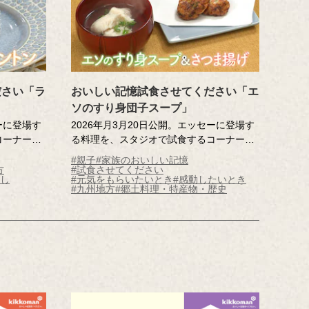
に耳を澄ま
」の間にい
たい。」の
ださい「ラ
おいしい記憶試食させてください「エ
ソのすり身団子スープ」
ーに登場す
2026年月3月20日公開。エッセーに登場す
コーナー。
る料理を、スタジオで試食するコーナー。
のオースト
大分県で生まれ育った記憶さんのおいしい
#親子
#家族のおいしい記憶
」。ココナ
記憶は、父がつくってくれた「エソのすり
方
#試食させてください
返し
#元気をもらいたいとき
#感動したいとき
甘いチョコ
身団子スープ」。エソは、大分名物の魚。
#九州地方
#郷土料理・特産物・歴史
てくれた大
一般的にはすり身で流通しますが、その意
やさしさが
外な姿にスタジオは騒然！思い出の味をス
ジオにお届
タジオにお届けします。