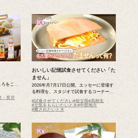
おいしい記憶試食させてください「た
ません」
ころをこめ
2026年月7月17日公開。エッセーに登場す
る料理を、スタジオで試食するコーナー。
る人のここ
産・育児
高校３年生の記憶さんの大好物は、祖父が
#試食させてください
#祖父母
#高校生
音が鳴る。
つくってくれた「たません」。おやつにぴ
#元気をもらいたいとき
#中部地方
#癒されたいとき
ーッと炒め
ったりのその味は、記憶さんと妹さんしか
…。
知らない特別なおいしい記憶。名古屋のロ
でみたら、
ーカルグルメとしても知られる「たませ
料理」の
ん」をスタジオにお届けします。