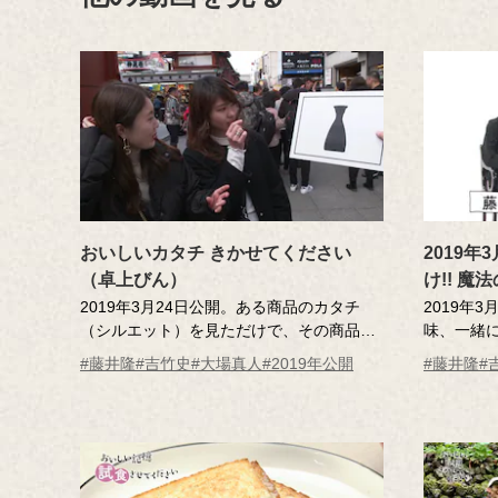
おいしいカタチ きかせてください
2019
（卓上びん）
け!! 
ピ ごぼ
2019年3月24日公開。ある商品のカタチ
2019年
（シルエット）を見ただけで、その商品の
味、一緒に
きかせて
姿がひらめいて、口にしたときのおいしさ
い記憶」
#藤井隆
#吉竹史
#大場真人
#2019年公開
#藤井隆
#
や一緒に過ごした人などを思い出す。「お
が、記憶
いしい記憶」が「カタチ」から生まれるこ
の味を再
ともある。立体商標をテーマにした、特別
史さんと
企画。
憶を食べ
ト）から