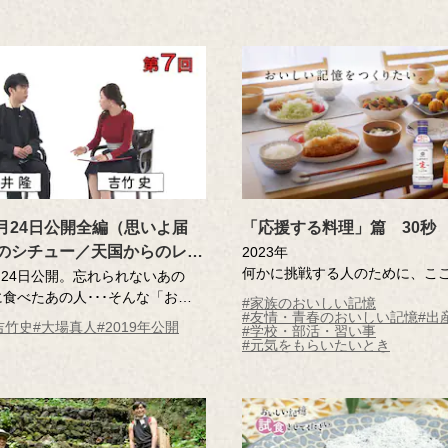
年3月24日公開全編（思いよ届
「応援する料理」篇 30秒
魔法のシチュー／天国からのレシ
2023年
何かに挑戦する人のために、こ
うのうま煮／おいしいカタチ
3月24日公開。忘れられないあの
て料理をつくる。
食べたあの人･･･そんな「おいし
ください）第7回
#家族のおいしい記憶
そんな料理の音には、料理をす
#友情・青春のおいしい記憶
#出
をつづるエッセーを読んだ調査員
吉竹史
#大場真人
#2019年公開
#学校・部活・習い事
ろが伝わって「がんばれ！」の
さん（エッセー作者）とともにそ
#元気をもらいたいとき
トントントンと包丁の音、ジュ
現！取材ロケを藤井隆さん、吉竹
る音、くつくつくつと煮る音…
視聴します。今回は、おいしい記
料理の音を一つひとつ、つない
物にまつわるカタチ（＝シルエッ
メロディが生まれ、「応援する
探るスピンオフ企画も。
CMができあがりました。