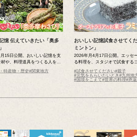
みなさんの日常でも、料理の音
井隆 進行：吉竹史
してみてください。
「がんばれ！」と「がんばる！
つも、「おいしい記憶をつくり
キッコーマンはいます。
記憶 伝えていきたい「奥多
おいしい記憶試食させてく
」
ミントン」
月5月15日公開。おいしい記憶を支
2026年月4月17日公開。エッセ
食材や、料理道具をつくる人を訪
る料理を、スタジオで試食する
ナー。今回は、東京・奥多摩の名
記憶さんが大学生の時、留学先
理・特産物・歴史
#関東地方
#試食させてください
#親子
び」。「TOKYO WASABI」を営
ラリアで出会った「ラミントン
#元気をもらいたいとき
#九州地
#国境をこえて
#世界の料理
#恩
び農家の角井さんご兄弟を訪ね、
ッツがまぶされた、どっしりと
を深掘りします。スタジオでは藤
レートケーキは、不安をぬぐっ
吉竹さんが、極上の「わさび丼」
切な味だそう。ホストマザーの
ます！
つまった味を、記憶さんがスタ
けします。