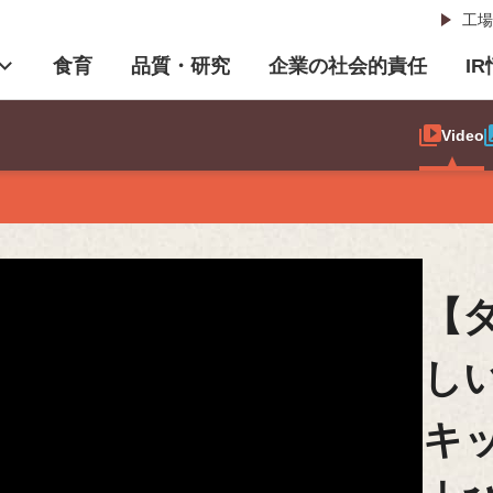
工場
食育
品質・研究
企業の社会的責任
I
Video
【
し
キ