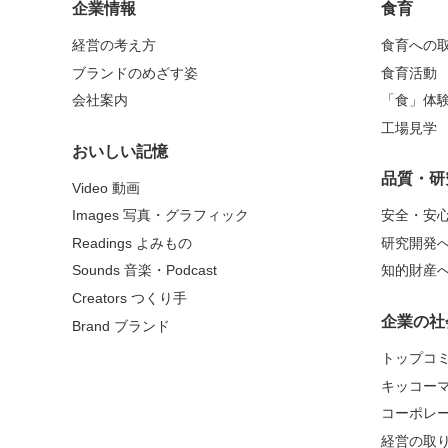
企業情報
食育
経営の考え方
食育への
ブランドのめざす姿
食育活動
会社案内
「食」体
工場見学
おいしい記憶
品質・研
Video 動画
Images 写真・グラフィック
安全・安
Readings よみもの
研究開発
Sounds 音楽・Podcast
知的財産
Creators つくり手
企業の社
Brand ブランド
トップコ
キッコー
コーポレ
経営の取