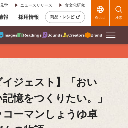
見学
ニュースリリース
食文化研究
R情報
採用情報
商品・レシピ
Global
検索
Images
Readings
Sounds
Creators
Brand
ダイジェスト】「おい
い記憶をつくりたい。」
ッコーマンしょうゆ卓