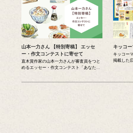
山本一力さん 【特別寄稿】 エッセ
キッコー
ー・作文コンテストに寄せて
キッコー
掲載した
直木賞作家の山本一力さんが審査員をつと
ー、クイ
めるエッセー・作文コンテスト「あなたの
もに、キ
『おいしい記憶』をおしえてください。」
いを伝え
に寄せて特別に書き下ろしたエッセーで
す。