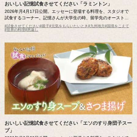
おいしい記憶試食させてください「ラミントン」
2026年月4月17日公開。エッセーに登場する料理を、スタジオで
試食するコーナー。記憶さんが大学生の時、留学先のオーストラ
リアで出会った「ラミントン」。ココナッツがまぶされた、どっ
#試食させてください
#親子
#元気をもらいたいとき
#九州地方
#国境をこえて
#世界の料理
#恩返し
しりと甘いチョコレートケーキは、不安をぬぐってくれた大切な
味だそう。ホストマザーのやさしさがつまった味を、記憶さんが
スタジオにお届けします。
おいしい記憶試食させてください「エソのすり身団子スー
プ」