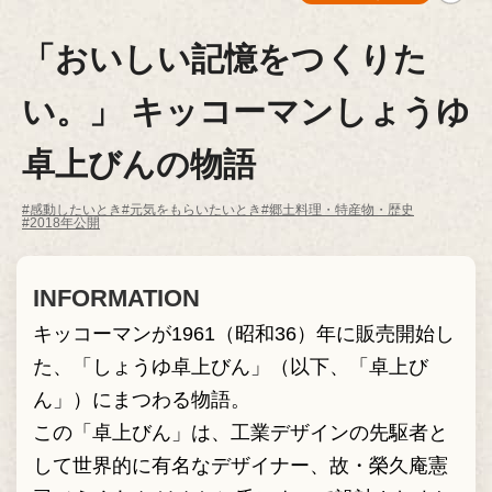
「おいしい記憶をつくりた
い。」 キッコーマンしょうゆ
卓上びんの物語
#感動したいとき
#元気をもらいたいとき
#郷土料理・特産物・歴史
#2018年公開
INFORMATION
キッコーマンが1961（昭和36）年に販売開始し
た、「しょうゆ卓上びん」（以下、「卓上び
ん」）にまつわる物語。
この「卓上びん」は、工業デザインの先駆者と
して世界的に有名なデザイナー、故・榮久庵憲