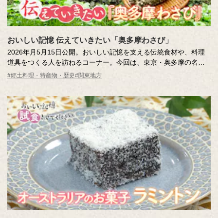
おいしい記憶 伝えていきたい「奥多摩わさび」
2026年月5月15日公開。おいしい記憶を支える伝統食材や、料理
道具をつくる人を訪ねるコーナー。今回は、東京・奥多摩の名産
品「わさび」。「TOKYO WASABI」を営む、わさび農家の角井さ
#郷土料理・特産物・歴史
#関東地方
んご兄弟を訪ね、その魅力を深掘りします。スタジオでは藤井さ
んと吉竹さんが、極上の「わさび丼」を堪能します！