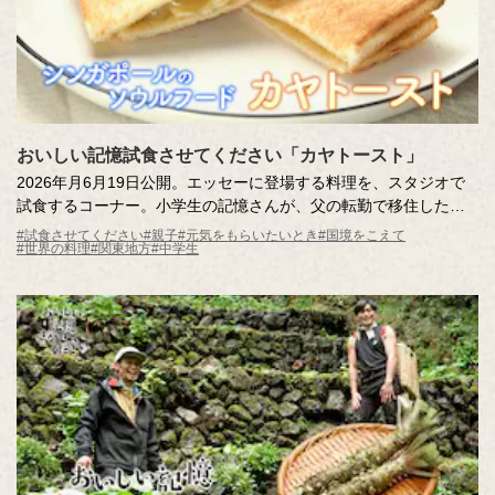
おいしい記憶試食させてください「カヤトースト」
2026年月6月19日公開。エッセーに登場する料理を、スタジオで
試食するコーナー。小学生の記憶さんが、父の転勤で移住したシ
ンガポールで出会った「カヤトースト」。日本に帰国後も、カヤ
#試食させてください
#親子
#元気をもらいたいとき
#国境をこえて
#世界の料理
#関東地方
#中学生
トーストのためにシンガポールを再訪するほど心を掴まれまし
た。記憶さんを魅了するカヤトーストをスタジオにお届けしま
す。驚きの食べ方も必見です！