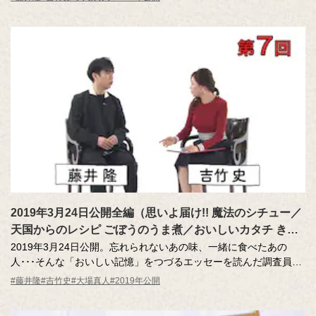
から生まれることもある。立体商標をテーマにした、特別企画。
2019年3月24日公開全編（思いよ届け!! 魔法のシチュー／
天国からのレシピ ごぼうのうま煮／おいしいカタチ きか
せてください）第7回
2019年3月24日公開。忘れられないあの味、一緒に食べたあの
人･･･そんな「おいしい記憶」をつづるエッセーを読んだ調査員
が、記憶さん（エッセー作者）とともにその味を再現！取材ロケ
#藤井隆
#吉竹史
#大場真人
#2019年公開
を藤井隆さん、吉竹史さんと視聴します。今回は、おいしい記憶
を食べ物にまつわるカタチ（＝シルエット）から探るスピンオフ