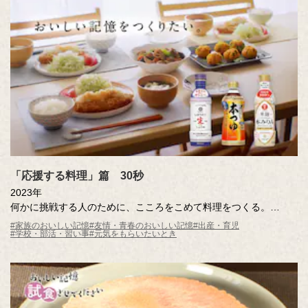
企画も。
MC ：藤井隆 進行：吉竹史
「応援する料理」篇 30秒
2023年
何かに挑戦する人のために、こころをこめて料理をつくる。
そんな料理の音には、料理をする人のこころが伝わって「がんば
#家族のおいしい記憶
#友情・青春のおいしい記憶
#出産・育児
#学校・部活・習い事
#元気をもらいたいとき
れ！」の音が鳴る。
トントントンと包丁の音、ジューッと炒める音、くつくつくつと
煮る音……。
料理の音を一つひとつ、つないでみたら、メロディが生まれ、
「応援する料理」のCMができあがりました。