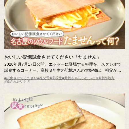
みなさんの日常でも、料理の音に耳を澄ましてみてください。
「がんばれ！」と「がんばる！」の間にいつも、「おいしい記憶
をつくりたい。」のキッコーマンはいます。
おいしい記憶試食させてください「たません」
2026年月7月17日公開。エッセーに登場する料理を、スタジオで
試食するコーナー。高校３年生の記憶さんの大好物は、祖父がつ
くってくれた「たません」。おやつにぴったりのその味は、記憶
#試食させてください
#祖父母
#高校生
#元気をもらいたいとき
#中部地方
#癒されたいとき
さんと妹さんしか知らない特別なおいしい記憶。名古屋のローカ
ルグルメとしても知られる「たません」をスタジオにお届けしま
す。