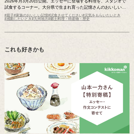
2026年月3月20日公開。エッセーに登場する料理を、スタジオで
試食するコーナー。大分県で生まれ育った記憶さんのおいしい記
憶は、父がつくってくれた「エソのすり身団子スープ」。エソ
#親子
#家族のおいしい記憶
#試食させてください
#元気をもらいたいとき
#感動したいとき
#九州地方
#郷土料理・特産物・歴史
は、大分名物の魚。一般的にはすり身で流通しますが、その意外
な姿にスタジオは騒然！思い出の味をスタジオにお届けします。
これも好きかも