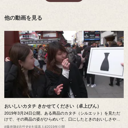
他の動画を見る
おいしいカタチ きかせてください（卓上びん）
2019年3月24日公開。ある商品のカタチ（シルエット）を見ただ
けで、その商品の姿がひらめいて、口にしたときのおいしさや一
緒に過ごした人などを思い出す。「おいしい記憶」が「カタチ」
#藤井隆
#吉竹史
#大場真人
#2019年公開