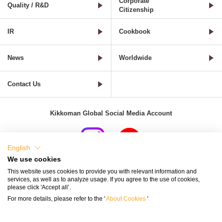
Corporate
Quality / R&D
Citizenship
IR
Cookbook
News
Worldwide
Contact Us
Kikkoman Global Social Media Account
English
We use cookies
Terms of Use
Privacy Policy
Cookie Settings
This website uses cookies to provide you with relevant information and
services, as well as to analyze usage. If you agree to the use of cookies,
Terms and Conditions of Use of Kikkoman Group Social Media
please click 'Accept all’.
For more details, please refer to the '
About Cookies
'
Kikkoman Group Social Media Policy
Sitemap