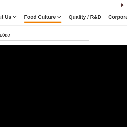
t Us
Food Culture
Quality / R&D
Corpora
EÚDO