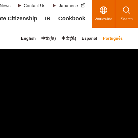
News
Contact Us
Japanese
te Citizenship
IR
Cookbook
Worldwide
Search
English
中文(簡)
中文(繁)
Español
Português