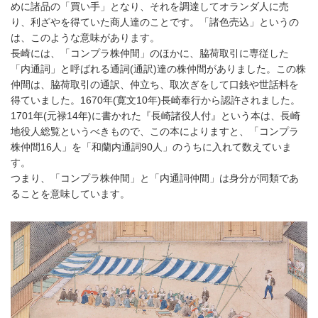
めに諸品の「買い手」となり、それを調達してオランダ人に売
り、利ざやを得ていた商人達のことです。「諸色売込」というの
は、このような意味があります。
長崎には、「コンプラ株仲間」のほかに、脇荷取引に専従した
「内通詞」と呼ばれる通詞(通訳)達の株仲間がありました。この株
仲間は、脇荷取引の通訳、仲立ち、取次ぎをして口銭や世話料を
得ていました。1670年(寛文10年)長崎奉行から認許されました。
1701年(元禄14年)に書かれた『長崎諸役人付』という本は、長崎
地役人総覧というべきもので、この本によりますと、「コンプラ
株仲間16人」を「和蘭内通詞90人」のうちに入れて数えていま
す。
つまり、「コンプラ株仲間」と「内通詞仲間」は身分が同類であ
ることを意味しています。