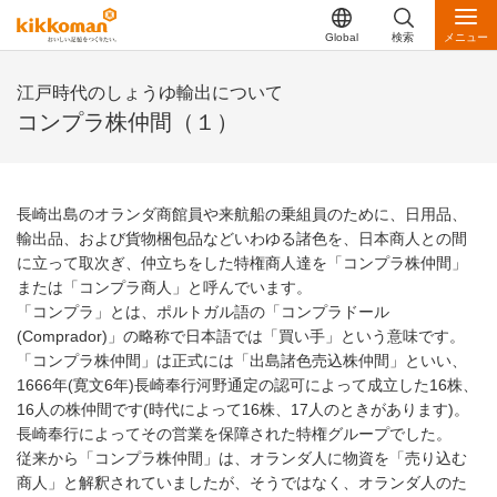
Global
検索
メニュー
江戸時代のしょうゆ輸出について
コンプラ株仲間（１）
長崎出島のオランダ商館員や来航船の乗組員のために、日用品、
輸出品、および貨物梱包品などいわゆる諸色を、日本商人との間
に立って取次ぎ、仲立ちをした特権商人達を「コンプラ株仲間」
または「コンプラ商人」と呼んでいます。
「コンプラ」とは、ポルトガル語の「コンプラドール
(Comprador)」の略称で日本語では「買い手」という意味です。
「コンプラ株仲間」は正式には「出島諸色売込株仲間」といい、
1666年(寛文6年)長崎奉行河野通定の認可によって成立した16株、
16人の株仲間です(時代によって16株、17人のときがあります)。
長崎奉行によってその営業を保障された特権グループでした。
従来から「コンプラ株仲間」は、オランダ人に物資を「売り込む
商人」と解釈されていましたが、そうではなく、オランダ人のた