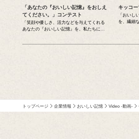
「あなたの『おいしい記憶』をおしえ
キッコー
てください。」コンテスト
「おいし
を、繊細
「笑顔や優しさ、活力などを与えてくれる
チコピー
あなたの『おいしい記憶』を、私たちにお
企業広告
しえてください。」をテーマに、食にまつ
クリエイ
わる思い出やエピソードを募集しているエ
んが特に
ッセー・作文コンテスト（読売新聞社・中
くださっ
央公論新社主催、キッコーマン協賛）。毎
年、各年代から数多くのこころあたたまる
作品が寄せられています。少し前向きにな
れる、今が大切になる。そんな「おいしい
記憶」をつづった、歴代の受賞作品をご紹
介します。
トップページ
企業情報
おいしい記憶
Video -動画-