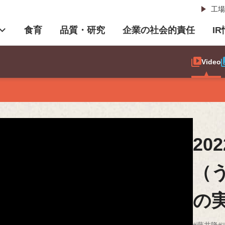
工場
食育
品質・研究
企業の社会的責任
I
Video
20
（
の