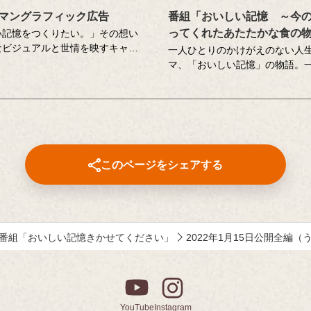
マングラフィック広告
番組「おいしい記憶 ～今
ってくれたあたたかな食の
い記憶をつくりたい。」その想い
なビジュアルと世情を映すキャッ
一人ひとりのかけがえのない人
でお伝えしてきたキッコーマンの
マ、「おいしい記憶」の物語。
。
エッセーや著名人へのインタビ
ティブディレクターの山田尚武さ
現した、こころに響く「おいし
思い出深い作品について、寄せて
ストーリーテラーの中村俊介さ
たコメントも紹介しています。
するドキュメンタリー番組です
番組内で好評をいただいた、以
このページをシェアする
ンツもこちらでご覧いただけま
⚫︎「伝えたい和食の技法」
近茶流嗣家（現 宗家）、博士（
テレビ番組の料理監修も多数手
尚之さんが、少しの工夫で料理
番組「おいしい記憶きかせてください」
2022年1月15日公開全編
いしくなる技をご紹介。
⚫︎「作家 山本一力さんが語る『
憶』」
直木賞作家で、「あなたの『お
憶』をおしえてください。」エ
YouTube
Instagram