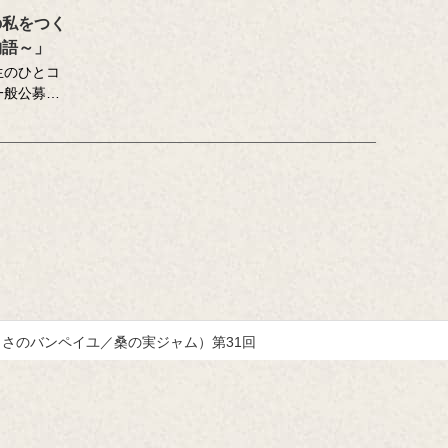
の私をつく
物語～」
生のひとコ
一般公募の
ューから再
い記憶」を
んがお届け
。
下のコンテ
す。
醸造学）、
掛ける柳原
がとてもお
（うさのバンペイユ／桑の実ジャム）第31回
おいしい記
いしい記
ッセーコン