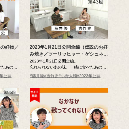
夫の好物／
2023年1月21日公開全編（伝説のお好
み焼き／ツーリッヒャー・ゲシュネッ
ツェルテス）第43回
2023年1月21日公開全編。
べたあの
忘れられないあの味、一緒に食べたあの
のエッセーを
人･･･そんな「おいしい記憶」のエッセーを
1年公開
#藤井隆
#吉竹史
#小野大輔
#2023年公開
ッセー作
読んだ調査員が、記憶さん（エッセー作
を藤井さ
者）とその味を再現。その様子を藤井さ
ん、吉竹さんが見守ります。
MC ：藤井隆 進行：吉竹史
ナレーター：小野大輔（声優）