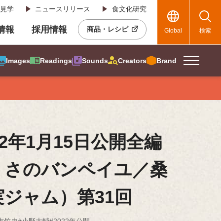
見学
ニュースリリース
食文化研究
R情報
採用情報
商品・レシピ
Global
検索
Images
Readings
Sounds
Creators
Brand
22年1月15日公開全編
うさのバンペイユ／桑
実ジャム）第31回