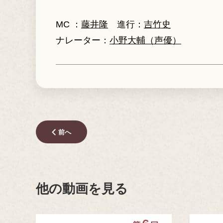
MC ：
藤井隆
進行：
吉竹史
ナレーター：
小野大輔（声優）
前へ
他の動画を見る