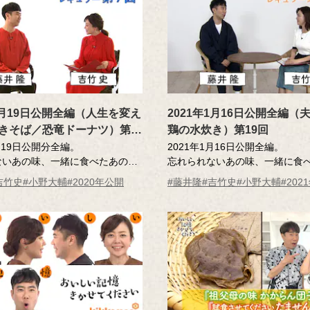
年1月19日公開全編（人生を変え
2021年1月16日公開全編（
きそば／恐竜ドーナツ）第7
鶏の水炊き）第19回
1月19日公開分全編。
2021年1月16日公開全編。
ないあの味、一緒に食べたあの
忘れられないあの味、一緒に食
んな「おいしい記憶」をつづるエッ
人･･･そんな「おいしい記憶」
吉竹史
#小野大輔
#2020年公開
#藤井隆
#吉竹史
#小野大輔
#202
んだ調査員が、記憶さん（エッセ
読んだ調査員が、記憶さん（エ
とともにその味を再現！取材ロケ
者）とその味を再現。その様子
さん、吉竹史さんと視聴します。
ん、吉竹さんが見守ります。
井隆 進行：吉竹史
MC ：藤井隆 進行：吉竹史
ー：小野大輔（声優）
ナレーター：小野大輔（声優）