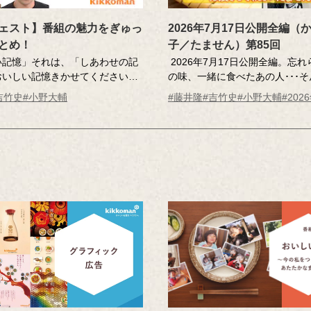
ェスト】番組の魅力をぎゅっ
2026年7月17日公開全編（
とめ！
子／たません）第85回
い記憶」それは、「しあわせの記
2026年7月17日公開全編。忘
おいしい記憶きかせてください』
の味、一緒に食べたあの人･･･
から寄せられた「おいしい記憶」
しい記憶」のエッセーを読んだ
吉竹史
#小野大輔
#藤井隆
#吉竹史
#小野大輔
#202
もとに制作された食のドキュメン
記憶さん（エッセー作者）とそ
ンターテインメントです。あたた
現。
ちょっと前向きな気持ちになれる
MC ：藤井隆 進行：吉竹史 
界をひと口サイズにまとめまし
ー：小野大輔（声優）
っと味見してみませんか？