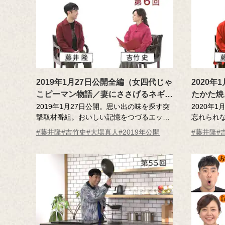
2019年1月27日公開全編（女四代じゃ
2020
こピーマン物語／妻にささげるネギ焼
たかた焼
き／追跡！まるめろの謎）第6回
回
2019年1月27日公開。思い出の味を探す突
2020年
撃取材番組。おいしい記憶をつづるエッセ
忘れられ
ーを読んだ調査員が、記憶さん（エッセー
人･･･そ
#藤井隆
#吉竹史
#大場真人
#2019年公開
#藤井隆
#
作者）とともにその味を再現！スタジオか
セーを読
ら取材ロケを視聴する藤井隆さん、吉竹史
ー作者）
さん。藤井さんは自分がもしもロケに行け
を藤井隆
るなら、食べたい料理があるそうです。
MC ：藤
MC ：藤井隆 進行：吉竹史
ナレータ