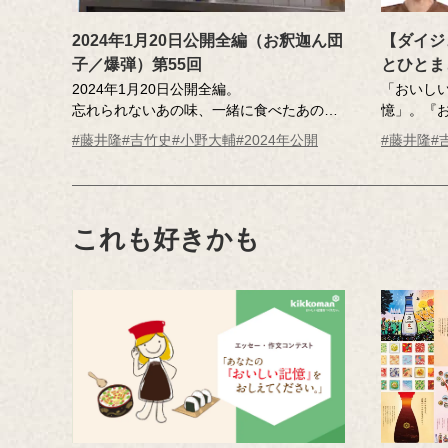
2024年1月20日公開全編（お釈迦ん団
【ダイジ
子／爆弾）第55回
とひとま
2024年1月20日公開全編。
「おいし
忘れられないあの味、一緒に食べたあの
憶」。『
人･･･そんな「おいしい記憶」のエッセーを
は、全国
#藤井隆
#吉竹史
#小野大輔
#2024年公開
#藤井隆
#
読んだ調査員が、記憶さん（エッセー作
の実話を
者）とその味を再現。その様子を藤井さ
タリーエ
ん、吉竹さんが見守ります。
かくて、
番組の世
これも好きかも
MC ：藤井隆 進行：吉竹史
た。ちょ
ナレーター：小野大輔（声優）