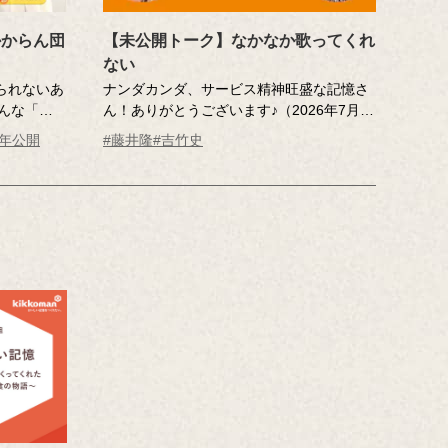
かからん団
【未公開トーク】なかなか歌ってくれ
ない
れられないあ
ナンダカンダ、サービス精神旺盛な記憶さ
そんな「おい
ん！ありがとうございます♪（2026年7月17
調査員が、
日分未公開トーク）
6年公開
#藤井隆
#吉竹史
の味を再
ナレータ