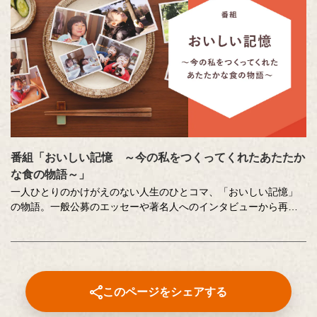
番組「おいしい記憶 ～今の私をつくってくれたあたたか
な食の物語～」
一人ひとりのかけがえのない人生のひとコマ、「おいしい記憶」
の物語。一般公募のエッセーや著名人へのインタビューから再現
した、こころに響く「おいしい記憶」をストーリーテラーの中村
俊介さんがお届けするドキュメンタリー番組です。
番組内で好評をいただいた、以下のコンテンツもこちらでご覧い
ただけます。
このページをシェアする
⚫︎「伝えたい和食の技法」
近茶流嗣家（現 宗家）、博士（醸造学）、テレビ番組の料理監修