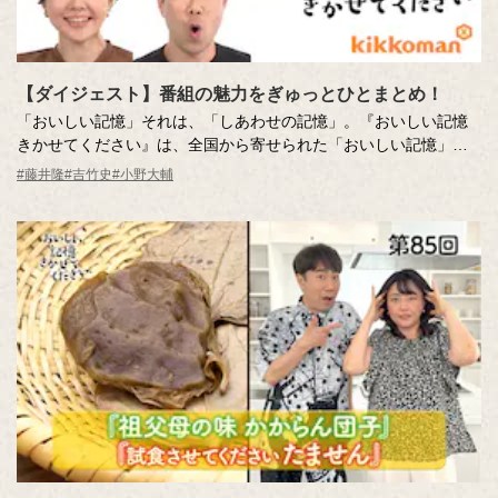
【ダイジェスト】番組の魅力をぎゅっとひとまとめ！
「おいしい記憶」それは、「しあわせの記憶」。『おいしい記憶
きかせてください』は、全国から寄せられた「おいしい記憶」の
実話をもとに制作された食のドキュメンタリーエンターテインメ
#藤井隆
#吉竹史
#小野大輔
ントです。あたたかくて、ちょっと前向きな気持ちになれる番組
の世界をひと口サイズにまとめました。ちょっと味見してみませ
んか？