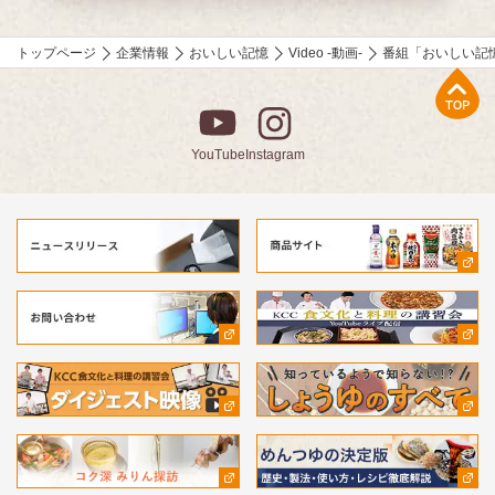
も多数手掛ける柳原尚之さんが、少しの工夫で料理がとてもおい
しくなる技をご紹介。
トップページ
企業情報
おいしい記憶
Video -動画-
番組「おいしい記
⚫︎「作家 山本一力さんが語る『おいしい記憶』」
上部へ
直木賞作家で、「あなたの『おいしい記憶』をおしえてくださ
い。」エッセーコンテスト審査員の山本一力さんが、受賞作品の
読みどころなどを自ら語ります。
YouTube
Instagram