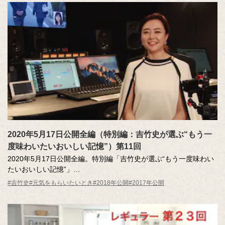
2020年5月17日公開全編（特別編：吉竹史が選ぶ“もう一
度味わいたいおいしい記憶”）第11回
2020年5月17日公開全編。特別編「吉竹史が選ぶ“もう一度味わい
たいおいしい記憶”」
数々のおいしい記憶のエピソードから、吉竹さんの心に残る「な
#吉竹史
#元気をもらいたいとき
#2018年公開
#2017年公開
ぜか忘れられない、クセになる味付け」の3作品を新しい編集でご
紹介します。
MC ：藤井隆 進行：吉竹史