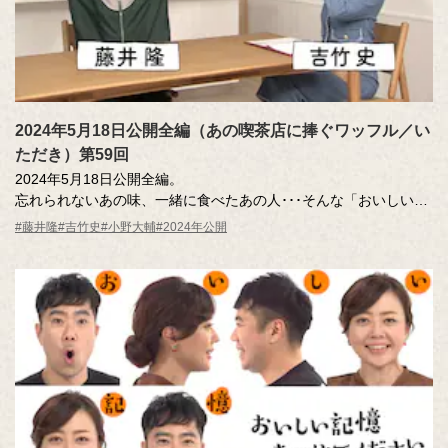
2024年5月18日公開全編（あの喫茶店に捧ぐワッフル／い
ただき）第59回
2024年5月18日公開全編。
忘れられないあの味、一緒に食べたあの人･･･そんな「おいしい記
憶」のエッセーを読んだ調査員が、記憶さん（エッセー作者）と
#藤井隆
#吉竹史
#小野大輔
#2024年公開
その味を再現。その様子を藤井さん、吉竹さんが見守ります。
MC ：藤井隆 進行：吉竹史
ナレーター：小野大輔（声優）