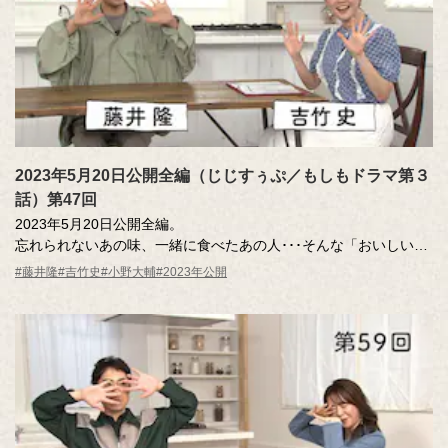
2023年5月20日公開全編（じじすぅぷ／もしもドラマ第３
話）第47回
2023年5月20日公開全編。
忘れられないあの味、一緒に食べたあの人･･･そんな「おいしい記
憶」のエッセーを読んだ調査員が、記憶さん（エッセー作者）と
#藤井隆
#吉竹史
#小野大輔
#2023年公開
その味を再現。その様子を藤井さん、吉竹さんが見守ります。
MC ：藤井隆 進行：吉竹史
ナレーター：小野大輔（声優）