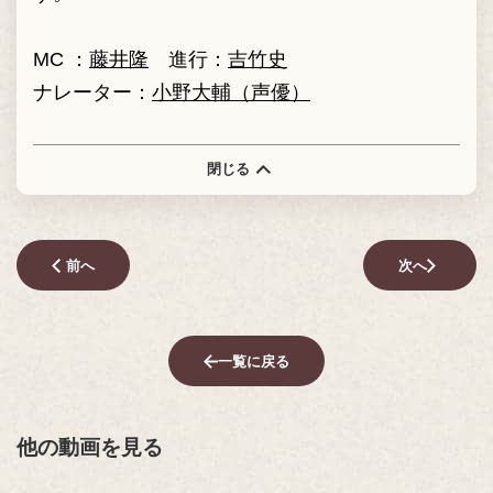
MC ：
藤井隆
進行：
吉竹史
ナレーター：
小野大輔（声優）
閉じる
前へ
次へ
一覧に戻る
他の動画を見る