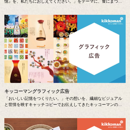
憶』を、私たちにおしえてください。」をテーマに、食にまつわ
る思い出やエピソードを募集しているエッセー・作文コンテスト
（読売新聞社・中央公論新社主催、キッコーマン協賛）。毎年、
各年代から数多くのこころあたたまる作品が寄せられています。
少し前向きになれる、今が大切になる。そんな「おいしい記憶」
をつづった、歴代の受賞作品をご紹介します。
キッコーマングラフィック広告
「おいしい記憶をつくりたい。」その想いを、繊細なビジュアル
と世情を映すキャッチコピーでお伝えしてきたキッコーマンの企
業広告。
クリエイティブディレクターの山田尚武さんが特に思い出深い作
品について、寄せてくださったコメントも紹介しています。