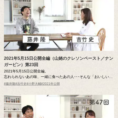
ナレーター：小野大輔（声優）
2021年5月15日公開全編（山姥のクレソンペースト／ナン
ガービン）第23回
2021年5月15日公開全編。
忘れられないあの味、一緒に食べたあの人･･･そんな「おいしい記
憶」のエッセーを読んだ調査員が、記憶さん（エッセー作者）と
#藤井隆
#吉竹史
#小野大輔
#2021年公開
その味を再現。その様子を藤井さん、吉竹さんが見守ります。
MC ：藤井隆 進行：吉竹史
ナレーター：小野大輔（声優）