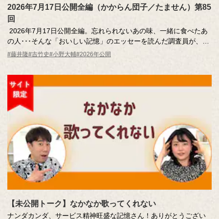
2026年7月17日公開全編（かからん団子／たません）第85
回
2026年7月17日公開全編。忘れられないあの味、一緒に食べたあ
の人･･･そんな「おいしい記憶」のエッセーを読んだ調査員が、記
憶さん（エッセー作者）とその味を再現。
#藤井隆
#吉竹史
#小野大輔
#2026年公開
MC ：藤井隆 進行：吉竹史 ナレーター：小野大輔（声優）
【未公開トーク】なかなか歌ってくれない
ナンダカンダ、サービス精神旺盛な記憶さん！ありがとうござい