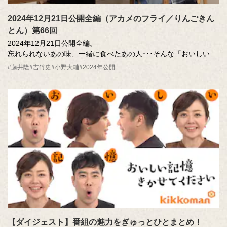
2024年12月21日公開全編（アカメのフライ／りんごきん
とん）第66回
2024年12月21日公開全編。
忘れられないあの味、一緒に食べたあの人･･･そんな「おいしい記
憶」のエッセーを読んだ調査員が、記憶さん（エッセー作者）と
#藤井隆
#吉竹史
#小野大輔
#2024年公開
その味を再現。その様子を藤井さん、吉竹さんが見守ります。
MC ：藤井隆 進行：吉竹史
ナレーター：小野大輔（声優）
【ダイジェスト】番組の魅力をぎゅっとひとまとめ！