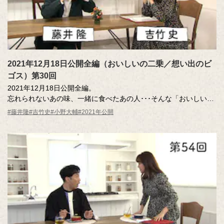
2021年12月18日公開全編（おいしいの二乗／想い出のビ
ゴス）第30回
2021年12月18日公開全編。
忘れられないあの味、一緒に食べたあの人･･･そんな「おいしい記
憶」のエッセーを読んだ調査員が、記憶さん（エッセー作者）と
#藤井隆
#吉竹史
#小野大輔
#2021年公開
その味を再現。その様子を藤井さん、吉竹さんが見守ります。
MC ：藤井隆 進行：吉竹史
ナレーター：小野大輔（声優）