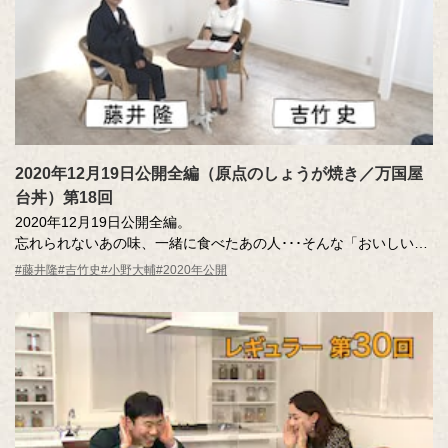
2020年12月19日公開全編（原点のしょうが焼き／万国屋
台丼）第18回
2020年12月19日公開全編。
忘れられないあの味、一緒に食べたあの人･･･そんな「おいしい記
憶」のエッセーを読んだ調査員が、記憶さん（エッセー作者）と
#藤井隆
#吉竹史
#小野大輔
#2020年公開
その味を再現。その様子を藤井さん、吉竹さんが見守ります。
MC ：藤井隆 進行：吉竹史
ナレーター：小野大輔（声優）