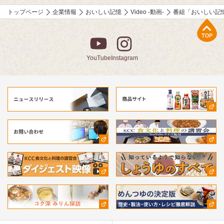
しくなる技をご紹介。
トップページ
企業情報
おいしい記憶
Video -動画-
番組「おいしい記
⚫︎「作家 山本一力さんが語る『おいしい記憶』」
上部へ
直木賞作家で、「あなたの『おいしい記憶』をおしえてくださ
い。」エッセーコンテスト審査員の山本一力さんが、受賞作品の
読みどころなどを自ら語ります。
YouTube
Instagram