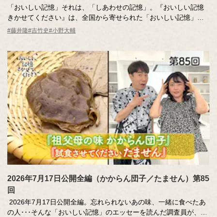
「おいしい記憶」それは、「しあわせの記憶」。『おいしい記憶
きかせてください』は、全国から寄せられた「おいしい記憶」の
実話をもとに制作された食のドキュメンタリーエンターテインメ
#藤井隆
#吉竹史
#小野大輔
ントです。あたたかくて、ちょっと前向きな気持ちになれる番組
の世界をひと口サイズにまとめました。ちょっと味見してみませ
んか？
2026年7月17日公開全編（かからん団子／たません）第85
回
2026年7月17日公開全編。忘れられないあの味、一緒に食べたあ
の人･･･そんな「おいしい記憶」のエッセーを読んだ調査員が、記