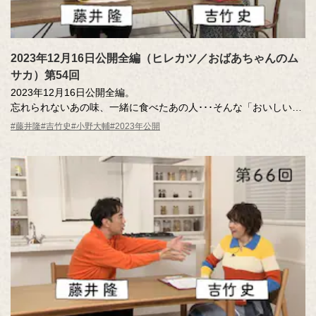
2023年12月16日公開全編（ヒレカツ／おばあちゃんのム
サカ）第54回
2023年12月16日公開全編。
忘れられないあの味、一緒に食べたあの人･･･そんな「おいしい記
憶」のエッセーを読んだ調査員が、記憶さん（エッセー作者）と
#藤井隆
#吉竹史
#小野大輔
#2023年公開
その味を再現。その様子を藤井さん、吉竹さんが見守ります。
MC ：藤井隆 進行：吉竹史
ナレーター：小野大輔（声優）