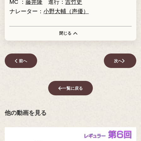
MC ：
藤井隆
進行：
吉竹史
ナレーター：
小野大輔（声優）
閉じる
前へ
次へ
一覧に戻る
他の動画を見る