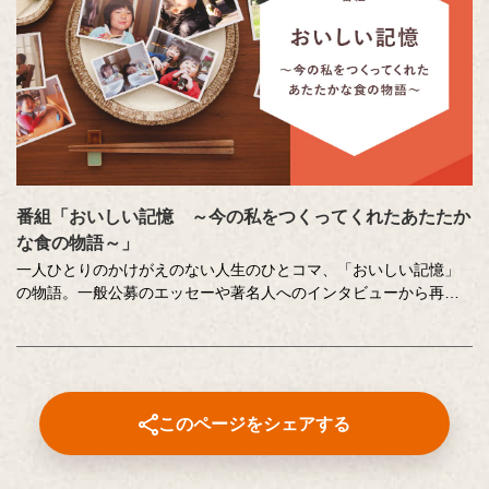
番組「おいしい記憶 ～今の私をつくってくれたあたたか
な食の物語～」
一人ひとりのかけがえのない人生のひとコマ、「おいしい記憶」
の物語。一般公募のエッセーや著名人へのインタビューから再現
した、こころに響く「おいしい記憶」をストーリーテラーの中村
俊介さんがお届けするドキュメンタリー番組です。
番組内で好評をいただいた、以下のコンテンツもこちらでご覧い
ただけます。
このページをシェアする
⚫︎「伝えたい和食の技法」
近茶流嗣家（現 宗家）、博士（醸造学）、テレビ番組の料理監修
も多数手掛ける柳原尚之さんが、少しの工夫で料理がとてもおい