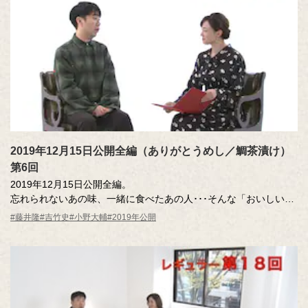
2019年12月15日公開全編（ありがとうめし／鯛茶漬け）
第6回
2019年12月15日公開全編。
忘れられないあの味、一緒に食べたあの人･･･そんな「おいしい記
憶」をつづるエッセーを読んだ調査員が、記憶さん（エッセー作
#藤井隆
#吉竹史
#小野大輔
#2019年公開
者）とともにその味を再現！取材ロケを藤井隆さん、吉竹史さん
と視聴します。
MC ：藤井隆 進行：吉竹史
ナレーター：小野大輔（声優）