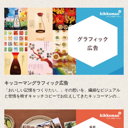
る思い出やエピソードを募集しているエッセー・作文コンテスト
（読売新聞社・中央公論新社主催、キッコーマン協賛）。毎年、
各年代から数多くのこころあたたまる作品が寄せられています。
少し前向きになれる、今が大切になる。そんな「おいしい記憶」
をつづった、歴代の受賞作品をご紹介します。
キッコーマングラフィック広告
「おいしい記憶をつくりたい。」その想いを、繊細なビジュアル
と世情を映すキャッチコピーでお伝えしてきたキッコーマンの企
業広告。
クリエイティブディレクターの山田尚武さんが特に思い出深い作
品について、寄せてくださったコメントも紹介しています。