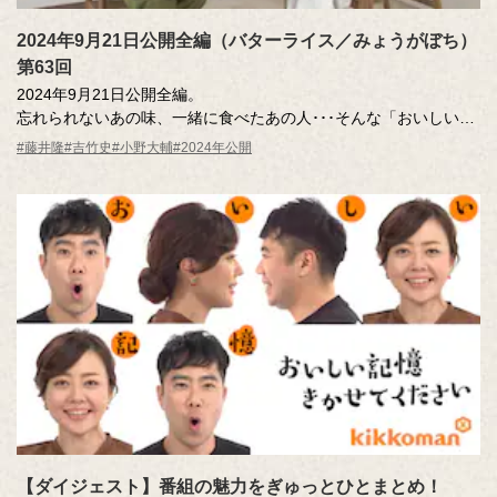
2024年9月21日公開全編（バターライス／みょうがぼち）
第63回
2024年9月21日公開全編。
忘れられないあの味、一緒に食べたあの人･･･そんな「おいしい記
憶」のエッセーを読んだ調査員が、記憶さん（エッセー作者）と
#藤井隆
#吉竹史
#小野大輔
#2024年公開
その味を再現。その様子を藤井さん、吉竹さんが見守ります。
MC ：藤井隆 進行：吉竹史
ナレーター：小野大輔（声優）
【ダイジェスト】番組の魅力をぎゅっとひとまとめ！