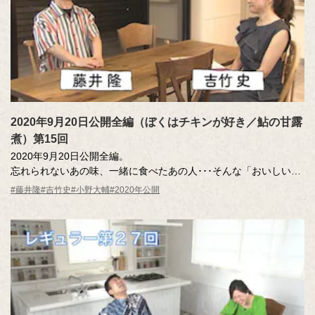
ナレーター：小野大輔（声優）
2020年9月20日公開全編（ぼくはチキンが好き／鮎の甘露
煮）第15回
2020年9月20日公開全編。
忘れられないあの味、一緒に食べたあの人･･･そんな「おいしい記
憶」のエッセーを読んだ調査員が、記憶さん（エッセー作者）と
#藤井隆
#吉竹史
#小野大輔
#2020年公開
その味を再現。その様子を藤井さん、吉竹さんが見守ります。
MC ：藤井隆 進行：吉竹史
ナレーター：小野大輔（声優）