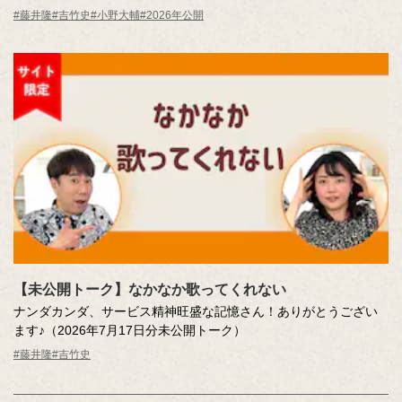
憶さん（エッセー作者）とその味を再現。
#藤井隆
#吉竹史
#小野大輔
#2026年公開
MC ：藤井隆 進行：吉竹史 ナレーター：小野大輔（声優）
【未公開トーク】なかなか歌ってくれない
ナンダカンダ、サービス精神旺盛な記憶さん！ありがとうござい
ます♪（2026年7月17日分未公開トーク）
#藤井隆
#吉竹史