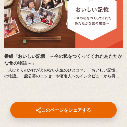
番組「おいしい記憶 ～今の私をつくってくれたあたたか
な食の物語～」
一人ひとりのかけがえのない人生のひとコマ、「おいしい記憶」
の物語。一般公募のエッセーや著名人へのインタビューから再現
した、こころに響く「おいしい記憶」をストーリーテラーの中村
俊介さんがお届けするドキュメンタリー番組です。
番組内で好評をいただいた、以下のコンテンツもこちらでご覧い
ただけます。
このページをシェアする
⚫︎「伝えたい和食の技法」
近茶流嗣家（現 宗家）、博士（醸造学）、テレビ番組の料理監修
も多数手掛ける柳原尚之さんが、少しの工夫で料理がとてもおい