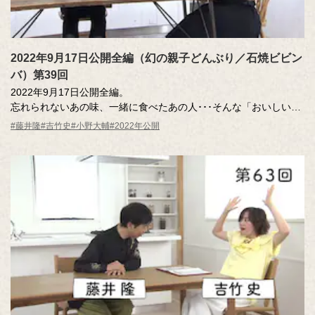
2022年9月17日公開全編（幻の親子どんぶり／石焼ビビン
バ）第39回
2022年9月17日公開全編。
忘れられないあの味、一緒に食べたあの人･･･そんな「おいしい記
憶」のエッセーを読んだ調査員が、記憶さん（エッセー作者）と
#藤井隆
#吉竹史
#小野大輔
#2022年公開
その味を再現。その様子を藤井さん、吉竹さんが見守ります。
MC ：藤井隆 進行：吉竹史
ナレーター：小野大輔（声優）