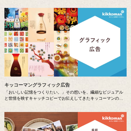
る思い出やエピソードを募集しているエッセー・作文コンテスト
（読売新聞社・中央公論新社主催、キッコーマン協賛）。毎年、
各年代から数多くのこころあたたまる作品が寄せられています。
少し前向きになれる、今が大切になる。そんな「おいしい記憶」
をつづった、歴代の受賞作品をご紹介します。
キッコーマングラフィック広告
「おいしい記憶をつくりたい。」その想いを、繊細なビジュアル
と世情を映すキャッチコピーでお伝えしてきたキッコーマンの企
業広告。
クリエイティブディレクターの山田尚武さんが特に思い出深い作
品について、寄せてくださったコメントも紹介しています。