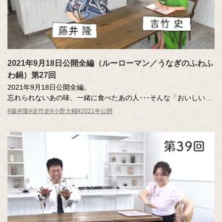
2021年9月18日公開全編（ルーローマン／うなぎのふわふ
わ鍋）第27回
2021年9月18日公開全編。
忘れられないあの味、一緒に食べたあの人･･･そんな「おいしい記
憶」のエッセーを読んだ調査員が、記憶さん（エッセー作者）と
#藤井隆
#吉竹史
#小野大輔
#2021年公開
その味を再現。その様子を藤井さん、吉竹さんが見守ります。
MC ：藤井隆 進行：吉竹史
ナレーター：小野大輔（声優）