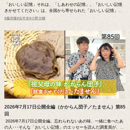
「おいしい記憶」それは、「しあわせの記憶」。『おいしい記憶
きかせてください』は、全国から寄せられた「おいしい記憶」の
実話をもとに制作された食のドキュメンタリーエンターテインメ
#藤井隆
#吉竹史
#小野大輔
ントです。あたたかくて、ちょっと前向きな気持ちになれる番組
の世界をひと口サイズにまとめました。ちょっと味見してみませ
んか？
2026年7月17日公開全編（かからん団子／たません）第85
回
2026年7月17日公開全編。忘れられないあの味、一緒に食べたあ
の人･･･そんな「おいしい記憶」のエッセーを読んだ調査員が、記