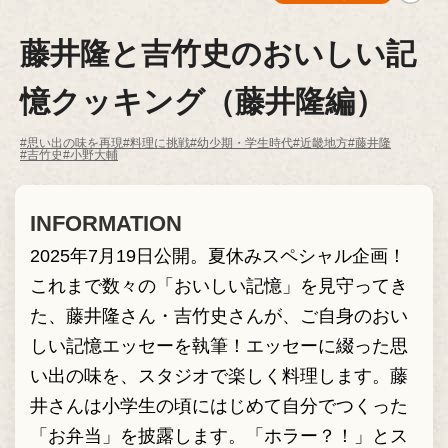
藤井隆と吉竹史のおいしい記
憶クッキング（藤井隆編）
#思い出の味を再現
#料理に挑戦
#幼少期・学生時代
#近畿地方
#藤井隆
#吉竹史
#小野大輔
INFORMATION
2025年7月19日公開。夏休みスペシャル企画！
これまで数々の「おいしい記憶」を見守ってき
た、藤井隆さん・吉竹史さんが、ご自身のおい
しい記憶エッセーを執筆！エッセーに綴った思
い出の味を、スタジオで楽しく料理します。藤
井さんは小学生の頃にはじめて自分でつくった
「お弁当」を披露します。「ホラー？！」とス