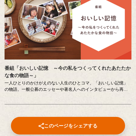
番組「おいしい記憶 ～今の私をつくってくれたあたたか
な食の物語～」
一人ひとりのかけがえのない人生のひとコマ、「おいしい記憶」
の物語。一般公募のエッセーや著名人へのインタビューから再現
した、こころに響く「おいしい記憶」をストーリーテラーの中村
俊介さんがお届けするドキュメンタリー番組です。
番組内で好評をいただいた、以下のコンテンツもこちらでご覧い
ただけます。
このページをシェアする
⚫︎「伝えたい和食の技法」
近茶流嗣家（現 宗家）、博士（醸造学）、テレビ番組の料理監修