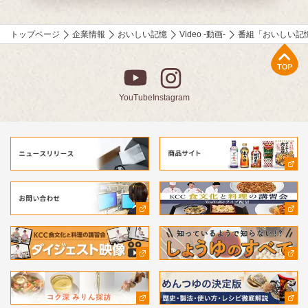
も多数手掛ける柳原尚之さんが、少しの工夫で料理がとてもおい
しくなる技をご紹介。
トップページ
企業情報
おいしい記憶
Video -動画-
番組「おいしい記
⚫︎「作家 山本一力さんが語る『おいしい記憶』」
上部へ
直木賞作家で、「あなたの『おいしい記憶』をおしえてくださ
い。」エッセーコンテスト審査員の山本一力さんが、受賞作品の
読みどころなどを自ら語ります。
YouTube
Instagram