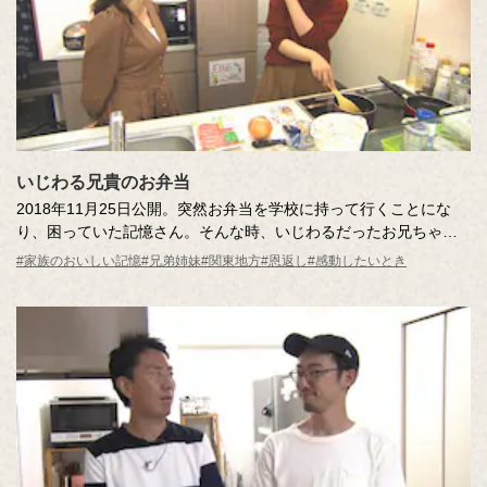
いじわる兄貴のお弁当
2018年11月25日公開。突然お弁当を学校に持って行くことにな
り、困っていた記憶さん。そんな時、いじわるだったお兄ちゃん
がお弁当をつくってくれた！ あれから数年、今度は記憶さんがサ
#家族のおいしい記憶
#兄弟姉妹
#関東地方
#恩返し
#感動したいとき
プライズで恩返しします。