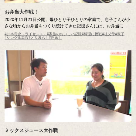
お弁当大作戦！
2020年11月21日公開。母ひとり子ひとりの家庭で、息子さんが小
さな頃からお弁当をつくり続けてきた記憶さんには、お弁当にま
つわる思い出が沢山。成人の日にも久々にお弁当をつくり祝福し
#井本貴史（ライセンス）
#家族のおいしい記憶
#料理に挑戦
#祖父母
#親子
#シングル親
#ひとり暮らし
#恩返し
ました。今回は、息子さんから母へのサプライズ。愛情たっぷり
のお弁当物語、親子それぞれがつくるおかずが見どころです。
ミックスジュース大作戦