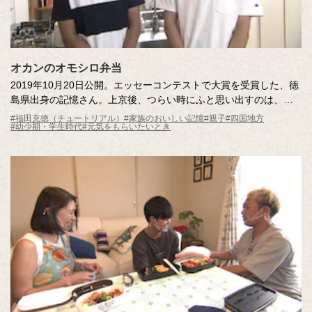
オカンのオモシロ弁当
2019年10月20日公開。エッセーコンテストで大賞を受賞した、徳
島県出身の記憶さん。上京後、つらい時にふと思い出すのは、お
母さんがつくってくれたオモシロ弁当。今も心の支えになってい
#福田充徳（チュートリアル）
#家族のおいしい記憶
#親子
#四国地方
#幼少期・学生時代
#元気をもらいたいとき
る。そんな記憶さんに調査員がオモシロ弁当づくり対決を挑む。
さて、勝利はどちらの手に？