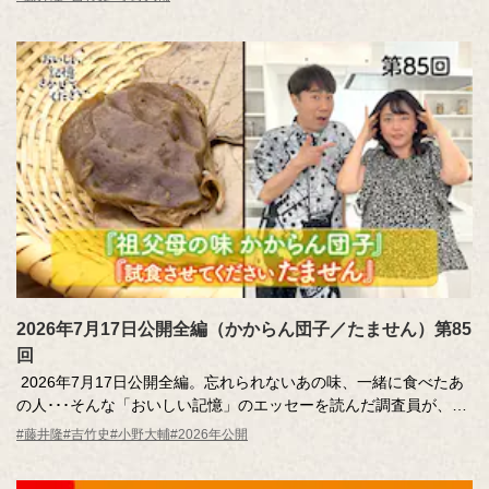
ントです。あたたかくて、ちょっと前向きな気持ちになれる番組
の世界をひと口サイズにまとめました。ちょっと味見してみませ
んか？
2026年7月17日公開全編（かからん団子／たません）第85
回
2026年7月17日公開全編。忘れられないあの味、一緒に食べたあ
の人･･･そんな「おいしい記憶」のエッセーを読んだ調査員が、記
憶さん（エッセー作者）とその味を再現。
#藤井隆
#吉竹史
#小野大輔
#2026年公開
MC ：藤井隆 進行：吉竹史 ナレーター：小野大輔（声優）