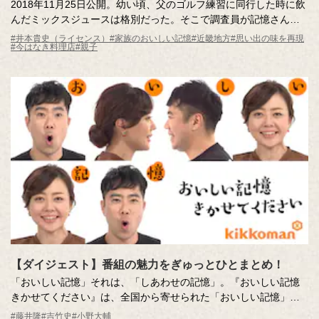
2018年11月25日公開。幼い頃、父のゴルフ練習に同行した時に飲
んだミックスジュースは格別だった。そこで調査員が記憶さんの
お父さんに扮装。父との時間の忠実な再現で、あの味がよみがえ
#井本貴史（ライセンス）
#家族のおいしい記憶
#近畿地方
#思い出の味を再現
#今はなき料理店
#親子
る!?
【ダイジェスト】番組の魅力をぎゅっとひとまとめ！
「おいしい記憶」それは、「しあわせの記憶」。『おいしい記憶
きかせてください』は、全国から寄せられた「おいしい記憶」の
実話をもとに制作された食のドキュメンタリーエンターテインメ
#藤井隆
#吉竹史
#小野大輔