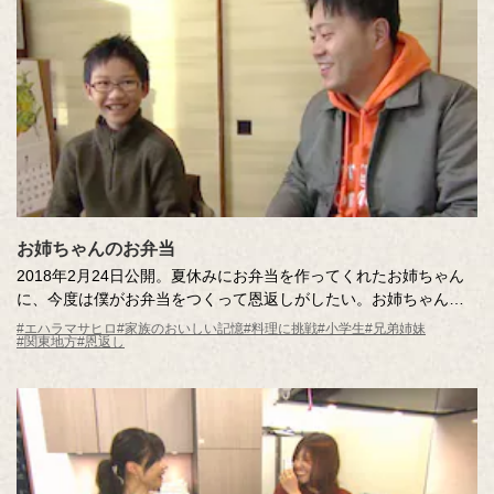
お姉ちゃんのお弁当
2018年2月24日公開。夏休みにお弁当を作ってくれたお姉ちゃん
に、今度は僕がお弁当をつくって恩返しがしたい。お姉ちゃんの
好きな食べ物でいっぱいにするぞ！と意気ごむのですが･･･
#エハラマサヒロ
#家族のおいしい記憶
#料理に挑戦
#小学生
#兄弟姉妹
#関東地方
#恩返し