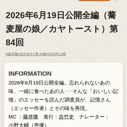
2026年6月19日公開全編（蕎
麦屋の娘／カヤトースト）第
84回
#藤井隆
#吉竹史
#小野大輔
#2026年公開
INFORMATION
2026年6月19日公開全編。忘れられないあの
味、一緒に食べたあの人･･･そんな「おいしい記
憶」のエッセーを読んだ調査員が、記憶さん
（エッセー作者）とその味を再現。
MC ：
藤井隆
進行：
吉竹史
ナレーター：
小野大輔（声優）