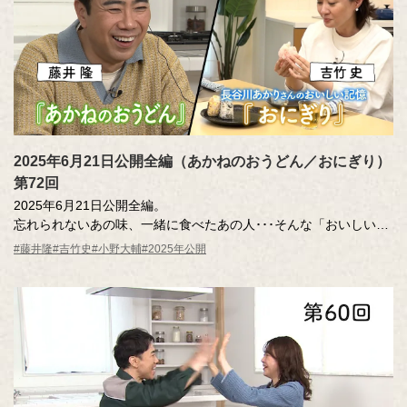
2025年6月21日公開全編（あかねのおうどん／おにぎり）
第72回
2025年6月21日公開全編。
忘れられないあの味、一緒に食べたあの人･･･そんな「おいしい記
憶」のエッセーを読んだ調査員が、記憶さん（エッセー作者）と
#藤井隆
#吉竹史
#小野大輔
#2025年公開
その味を再現。その様子を藤井さん、吉竹さんが見守ります。
MC ：藤井隆 進行：吉竹史 ナレーター：小野大輔（声優）