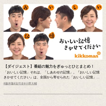
します！スタジオからは藤井隆さん、吉竹史さんが収録をやさし
く見守ります！
MC ：藤井隆 進行：吉竹史
【ダイジェスト】番組の魅力をぎゅっとひとまとめ！
「おいしい記憶」それは、「しあわせの記憶」。『おいしい記憶
きかせてください』は、全国から寄せられた「おいしい記憶」の
実話をもとに制作された食のドキュメンタリーエンターテインメ
#藤井隆
#吉竹史
#小野大輔
ントです。あたたかくて、ちょっと前向きな気持ちになれる番組
の世界をひと口サイズにまとめました。ちょっと味見してみませ
んか？