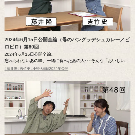
2024年6月15日公開全編（母のバングラデシュカレー／ビ
ロビロ）第60回
2024年6月15日公開全編。
忘れられないあの味、一緒に食べたあの人･･･そんな「おいしい記
憶」のエッセーを読んだ調査員が、記憶さん（エッセー作者）と
#藤井隆
#吉竹史
#小野大輔
#2024年公開
その味を再現。その様子を藤井さん、吉竹さんが見守ります。
MC ：藤井隆 進行：吉竹史
ナレーター：小野大輔（声優）