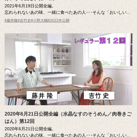
2021年6月19日公開全編。
忘れられないあの味、一緒に食べたあの人･･･そんな「おいしい記
憶」のエッセーを読んだ調査員が、記憶さん（エッセー作者）と
#藤井隆
#吉竹史
#小野大輔
#2021年公開
その味を再現。その様子を藤井さん、吉竹さんが見守ります。
MC ：藤井隆 進行：吉竹史
ナレーター：小野大輔（声優）
2020年6月21日公開全編（水晶なすのそうめん／肉巻きご
はん）第12回
2020年6月21日公開全編。
忘れられないあの味、一緒に食べたあの人･･･そんな「おいしい記