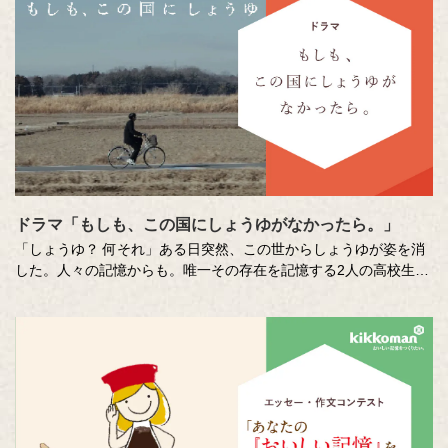
ドラマ「もしも、この国にしょうゆがなかったら。」
「しょうゆ？ 何それ」ある日突然、この世からしょうゆが姿を消
した。人々の記憶からも。唯一その存在を記憶する2人の高校生
が、しょうゆを取り戻すために奮闘しながら真相に迫る、SF×青春
ショートドラマです。
出演：山崎雄大、蒼井陽奈、森本のぶ、三谷麟太郎 ／馬渕英里何
／東ちづる／村田雄浩