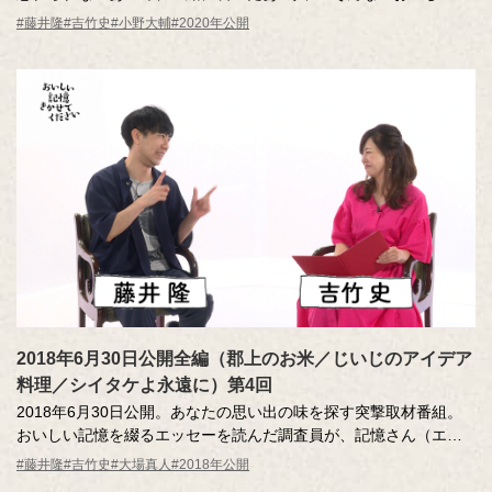
憶」のエッセーを読んだ調査員が、記憶さん（エッセー作者）と
#藤井隆
#吉竹史
#小野大輔
#2020年公開
その味を再現。その様子を藤井さん、吉竹さんが見守ります。
MC ：藤井隆 進行：吉竹史
ナレーター：小野大輔（声優）
2018年6月30日公開全編（郡上のお米／じいじのアイデア
料理／シイタケよ永遠に）第4回
2018年6月30日公開。あなたの思い出の味を探す突撃取材番組。
おいしい記憶を綴るエッセーを読んだ調査員が、記憶さん（エッ
セー作者）とともにその味を再現します。今回は記憶の味を原点
#藤井隆
#吉竹史
#大場真人
#2018年公開
に、今日のおいしい記憶をつくるため、新しい料理にチャレンジ