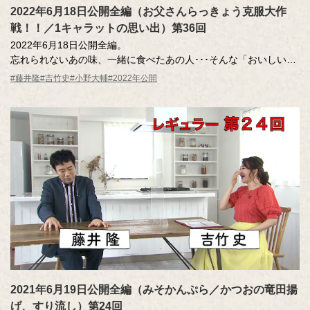
2022年6月18日公開全編（お父さんらっきょう克服大作
戦！！／1キャラットの思い出）第36回
2022年6月18日公開全編。
忘れられないあの味、一緒に食べたあの人･･･そんな「おいしい記
憶」のエッセーを読んだ調査員が、記憶さん（エッセー作者）と
#藤井隆
#吉竹史
#小野大輔
#2022年公開
その味を再現。その様子を藤井さん、吉竹さんが見守ります。
MC ：藤井隆 進行：吉竹史
ナレーター：小野大輔（声優）
2021年6月19日公開全編（みそかんぷら／かつおの竜田揚
げ、すり流し）第24回