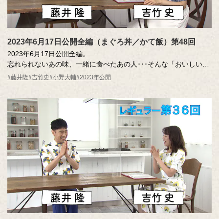
2023年6月17日公開全編（まぐろ丼／かて飯）第48回
2023年6月17日公開全編。
忘れられないあの味、一緒に食べたあの人･･･そんな「おいしい記
憶」のエッセーを読んだ調査員が、記憶さん（エッセー作者）と
#藤井隆
#吉竹史
#小野大輔
#2023年公開
その味を再現。その様子を藤井さん、吉竹さんが見守ります。
MC ：藤井隆 進行：吉竹史
ナレーター：小野大輔（声優）