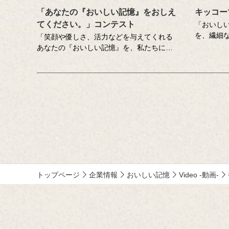
「あなたの『おいしい記憶』をおしえ
キッコー
てください。」コンテスト
「おいし
を、繊細
「笑顔や優しさ、活力などを与えてくれる
チコピー
あなたの『おいしい記憶』を、私たちにお
企業広告
しえてください。」をテーマに、食にまつ
クリエイ
わる思い出やエピソードを募集しているエ
んが特に
ッセー・作文コンテスト（読売新聞社・中
くださっ
央公論新社主催、キッコーマン協賛）。毎
年、各年代から数多くのこころあたたまる
作品が寄せられています。少し前向きにな
れる、今が大切になる。そんな「おいしい
記憶」をつづった、歴代の受賞作品をご紹
介します。
トップページ
企業情報
おいしい記憶
Video -動画-