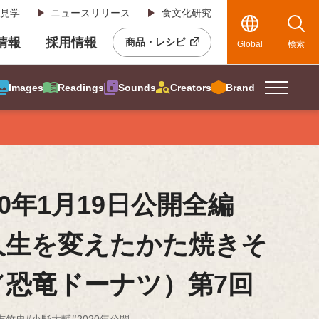
見学
ニュースリリース
食文化研究
R情報
採用情報
商品・レシピ
Global
検索
Images
Readings
Sounds
Creators
Brand
20年1月19日公開全編
人生を変えたかた焼きそ
／恐竜ドーナツ）第7回