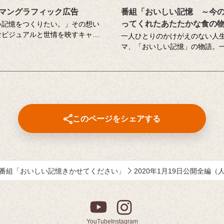
マングラフィック広告
番組「おいしい記憶 ～今
ってくれたあたたかな食の
い記憶をつくりたい。」その想い
なビジュアルと世情を映すキャッ
一人ひとりのかけがえのない人
でお伝えしてきたキッコーマンの
マ、「おいしい記憶」の物語。
。
エッセーや著名人へのインタビ
ティブディレクターの山田尚武さ
現した、こころに響く「おいし
思い出深い作品について、寄せて
ストーリーテラーの中村俊介さ
たコメントも紹介しています。
するドキュメンタリー番組です
番組内で好評をいただいた、以
このページをシェアする
ンツもこちらでご覧いただけま
⚫︎「伝えたい和食の技法」
近茶流嗣家（現 宗家）、博士（
テレビ番組の料理監修も多数手
尚之さんが、少しの工夫で料理
番組「おいしい記憶きかせてください」
2020年1月19日公開全編
いしくなる技をご紹介。
⚫︎「作家 山本一力さんが語る『
憶』」
直木賞作家で、「あなたの『お
憶』をおしえてください。」エ
YouTube
Instagram