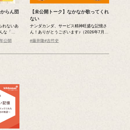
かからん団
【未公開トーク】なかなか歌ってくれ
ない
れられないあ
ナンダカンダ、サービス精神旺盛な記憶さ
そんな「おい
ん！ありがとうございます♪（2026年7月17
調査員が、
日分未公開トーク）
6年公開
#藤井隆
#吉竹史
の味を再
ナレータ