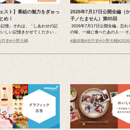
ェスト】番組の魅力をぎゅっ
2026年7月17日公開全編（
とめ！
子／たません）第85回
い記憶」それは、「しあわせの記
2026年7月17日公開全編。忘
おいしい記憶きかせてください』
の味、一緒に食べたあの人･･･
から寄せられた「おいしい記憶」
しい記憶」のエッセーを読んだ
吉竹史
#小野大輔
#藤井隆
#吉竹史
#小野大輔
#202
もとに制作された食のドキュメン
記憶さん（エッセー作者）とそ
ンターテインメントです。あたた
現。
ちょっと前向きな気持ちになれる
MC ：藤井隆 進行：吉竹史 
界をひと口サイズにまとめまし
ー：小野大輔（声優）
っと味見してみませんか？