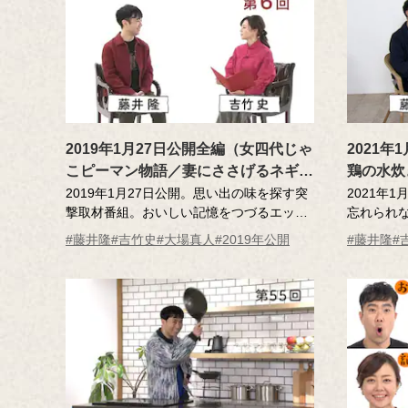
2019年1月27日公開全編（女四代じゃ
2021
こピーマン物語／妻にささげるネギ焼
鶏の水炊
き／追跡！まるめろの謎）第6回
2019年1月27日公開。思い出の味を探す突
2021年
撃取材番組。おいしい記憶をつづるエッセ
忘れられ
ーを読んだ調査員が、記憶さん（エッセー
人･･･そ
#藤井隆
#吉竹史
#大場真人
#2019年公開
#藤井隆
#
作者）とともにその味を再現！スタジオか
読んだ調
ら取材ロケを視聴する藤井隆さん、吉竹史
者）とそ
さん。藤井さんは自分がもしもロケに行け
ん、吉竹
るなら、食べたい料理があるそうです。
MC ：藤
MC ：藤井隆 進行：吉竹史
ナレータ