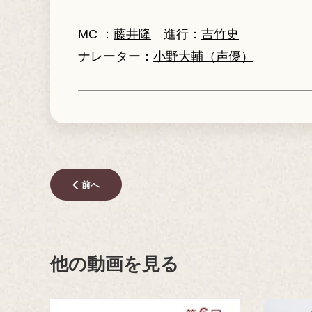
MC ：
藤井隆
進行：
吉竹史
ナレーター：
小野大輔（声優）
前へ
他の動画を見る