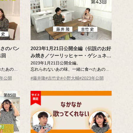
うさのバン
2023年1月21日公開全編（伝説のお好
1回
み焼き／ツーリッヒャー・ゲシュネッ
ツェルテス）第43回
2023年1月21日公開全編。
べたあの
忘れられないあの味、一緒に食べたあの
のエッセーを
人･･･そんな「おいしい記憶」のエッセーを
2年公開
#藤井隆
#吉竹史
#小野大輔
#2023年公開
ッセー作
読んだ調査員が、記憶さん（エッセー作
を藤井さ
者）とその味を再現。その様子を藤井さ
ん、吉竹さんが見守ります。
MC ：藤井隆 進行：吉竹史
ナレーター：小野大輔（声優）