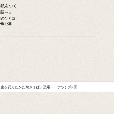
の私をつく
物語～」
生のひとコ
一般公募の
ューから再
い記憶」を
んがお届け
。
下のコンテ
す。
醸造学）、
掛ける柳原
がとてもお
（人生を変えたかた焼きそば／恐竜ドーナツ）第7回
おいしい記
いしい記
ッセーコン