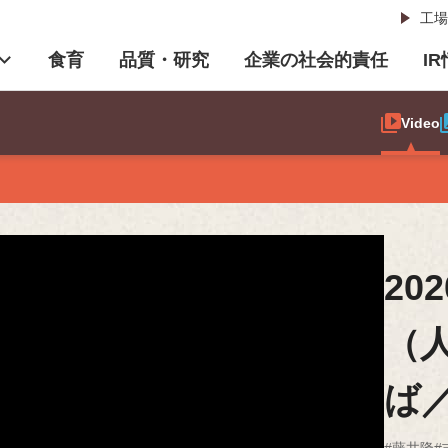
工場
食育
品質・研究
企業の社会的責任
I
Video
20
（
ば