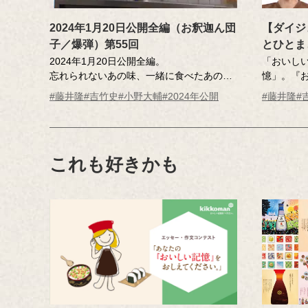
2024年1月20日公開全編（お釈迦ん団
【ダイジ
子／爆弾）第55回
とひとま
2024年1月20日公開全編。
「おいし
忘れられないあの味、一緒に食べたあの
憶」。『
人･･･そんな「おいしい記憶」のエッセーを
は、全国
#藤井隆
#吉竹史
#小野大輔
#2024年公開
#藤井隆
#
読んだ調査員が、記憶さん（エッセー作
の実話を
者）とその味を再現。その様子を藤井さ
タリーエ
ん、吉竹さんが見守ります。
かくて、
番組の世
これも好きかも
MC ：藤井隆 進行：吉竹史
た。ちょ
ナレーター：小野大輔（声優）