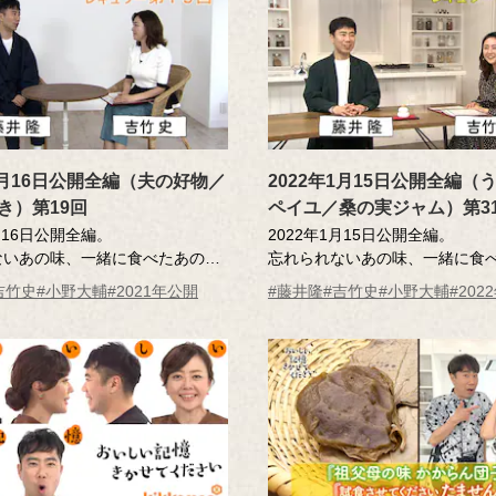
年1月16日公開全編（夫の好物／
2022年1月15日公開全編（
き）第19回
ペイユ／桑の実ジャム）第3
1月16日公開全編。
2022年1月15日公開全編。
ないあの味、一緒に食べたあの
忘れられないあの味、一緒に食
んな「おいしい記憶」のエッセーを
人･･･そんな「おいしい記憶」
吉竹史
#小野大輔
#2021年公開
#藤井隆
#吉竹史
#小野大輔
#202
査員が、記憶さん（エッセー作
読んだ調査員が、記憶さん（エ
の味を再現。その様子を藤井さ
者）とその味を再現。その様子
さんが見守ります。
ん、吉竹さんが見守ります。
井隆 進行：吉竹史
MC ：藤井隆 進行：吉竹史
ー：小野大輔（声優）
ナレーター：小野大輔（声優）