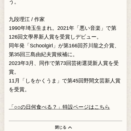
う。
九段理江 / 作家
1990年埼玉生まれ。2021年「悪い音楽」で第
126回文學界新人賞を受賞しデビュー。
同年発「Schoolgirl」が第166回芥川龍之介賞、
第35回三島由紀夫賞候補に。
2023年3月、同作で第73回芸術選奨新人賞を受
賞。
11月「しをかくうま」で第45回野間文芸新人賞
を受賞。
「○○の日何食べる？」特設ページはこちら
閉じる