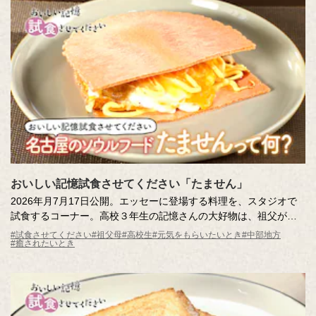
料理の音を一つひとつ、つないでみたら、メロディが生まれ、
「応援する料理」のCMができあがりました。
みなさんの日常でも、料理の音に耳を澄ましてみてください。
「がんばれ！」と「がんばる！」の間にいつも、「おいしい記憶
をつくりたい。」のキッコーマンはいます。
おいしい記憶試食させてください「たません」
2026年月7月17日公開。エッセーに登場する料理を、スタジオで
試食するコーナー。高校３年生の記憶さんの大好物は、祖父がつ
くってくれた「たません」。おやつにぴったりのその味は、記憶
#試食させてください
#祖父母
#高校生
#元気をもらいたいとき
#中部地方
#癒されたいとき
さんと妹さんしか知らない特別なおいしい記憶。名古屋のローカ
ルグルメとしても知られる「たません」をスタジオにお届けしま
す。