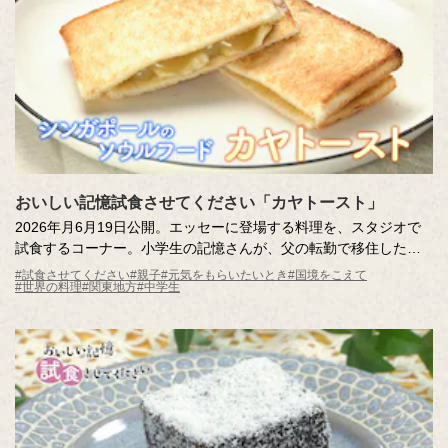
おいしい記憶試食させてください「カヤトースト」
2026年月6月19日公開。エッセーに登場する料理を、スタジオで
試食するコーナー。小学生の記憶さんが、父の転勤で移住したシ
ンガポールで出会った「カヤトースト」。日本に帰国後も、カヤ
#試食させてください
#親子
#元気をもらいたいとき
#国境をこえて
#世界の料理
#関東地方
#中学生
トーストのためにシンガポールを再訪するほど心を掴まれまし
た。記憶さんを魅了するカヤトーストをスタジオにお届けしま
す。驚きの食べ方も必見です！