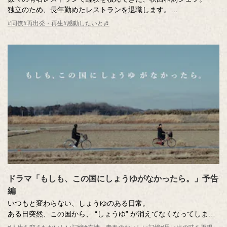
独立のため、長年勤めたレストランを退職します。
#同僚
#再出発・再生
#感動したいとき
おせちづくりで大忙しの「シェフが退職する日」。
店の仲間たちと過ごす最後の日に、秋田シェフは何を食べるので
しょう。
ドラマ「もしも、この国にしょうゆがなかったら。」予告
編
いつもと変わらない、しょうゆのある日常。
ある日突然、この国から、 “しょうゆ” が消えてなくなってしま
う。