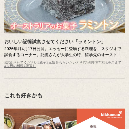
おいしい記憶試食させてください「ラミントン」
2026年月4月17日公開。エッセーに登場する料理を、スタジオで
試食するコーナー。記憶さんが大学生の時、留学先のオーストラ
リアで出会った「ラミントン」。ココナッツがまぶされた、どっ
#試食させてください
#親子
#元気をもらいたいとき
#九州地方
#国境をこえて
#世界の料理
#恩返し
しりと甘いチョコレートケーキは、不安をぬぐってくれた大切な
味だそう。ホストマザーのやさしさがつまった味を、記憶さんが
スタジオにお届けします。
これも好きかも