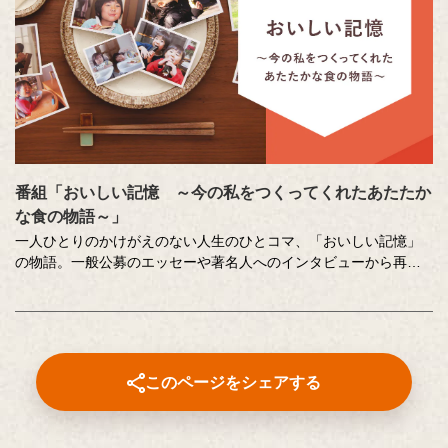
番組「おいしい記憶 ～今の私をつくってくれたあたたか
な食の物語～」
一人ひとりのかけがえのない人生のひとコマ、「おいしい記憶」
の物語。一般公募のエッセーや著名人へのインタビューから再現
した、こころに響く「おいしい記憶」をストーリーテラーの中村
俊介さんがお届けするドキュメンタリー番組です。
番組内で好評をいただいた、以下のコンテンツもこちらでご覧い
ただけます。
このページをシェアする
⚫︎「伝えたい和食の技法」
近茶流嗣家（現 宗家）、博士（醸造学）、テレビ番組の料理監修
も多数手掛ける柳原尚之さんが、少しの工夫で料理がとてもおい