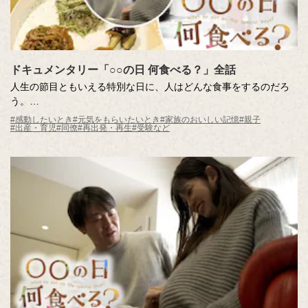
ドキュメンタリー「○○の日 何食べる？」全話
人生の節目ともいえる特別な日に、人はどんな食事をするのだろ
う。
#感動したいとき
#元気をもらいたいとき
#家族のおいしい記憶
#親子
#出産・育児
#同僚
#再出発・再生
#受験など
それは豪華な食事ではないかもしれない。もしかしたら、ひとり
で食べたかもしれない。
でも、その食事は、きっと何年経ってもおぼえているはず。
「特別な１日」を迎えた３人に密着し「おいしい記憶」が生まれ
る瞬間を描く
ほんのりと心があたたまるドキュメンタリー番組です。