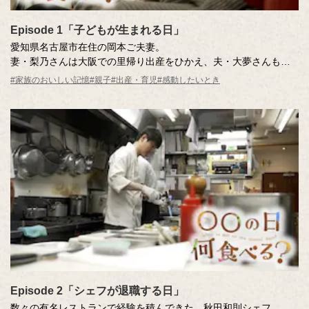
Episode 1「子どもが生まれる日」
愛知県名古屋市在住の岡本ご夫妻。
妻・梨乃さんは大阪での里帰り出産をひかえ、夫・大夢さんも出
産に立ち会うため名古屋から大阪に駆けつけます。
#家族のおいしい記憶
#親子
#出産・育児
#感動したいとき
待ちわびた「子どもが生まれる日」。
はじめて我が子の誕生を見守った大夢さんはその日、何を食べる
のでしょう。
Episode 2「シェフが退職する日」
数々の有名レストランで経験を積んできた、秋田和則シェフ。