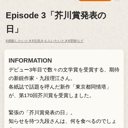
Episode 3「芥川賞発表の
日」
#感動したいとき
#元気をもらいたいとき
#受験など
INFORMATION
デビュー3年目で数々の文学賞を受賞する、期待
の新鋭作家・九段理江さん。
各紙誌で話題を呼んだ新作「東京都同情塔」
が、第170回芥川賞を受賞しました。
緊張の「芥川賞発表の日」。
知らせを待つ九段さんは、何を食べるのでしょ