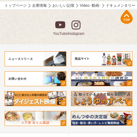
しくなる技をご紹介。
トップページ
企業情報
おいしい記憶
Video -動画-
ドキュメンタリー「
⚫︎「作家 山本一力さんが語る『おいしい記憶』」
上部へ
直木賞作家で、「あなたの『おいしい記憶』をおしえてくださ
い。」エッセーコンテスト審査員の山本一力さんが、受賞作品の
読みどころなどを自ら語ります。
YouTube
Instagram