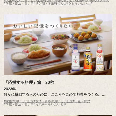
#人生を変えたおいしい記憶
#友情・青春のおいしい記憶
#思い出の味を再現
#学校・部活・習い事
#幼少期・学生時代
#元気をもらいたいとき
なんと、人々の記憶からも。
しかし、高校生のトシキは、その存在を覚えていた。
もしも、この国にしょうゆがなかったら――。
「応援する料理」篇 30秒
2023年
何かに挑戦する人のために、こころをこめて料理をつくる。
そんな料理の音には、料理をする人のこころが伝わって「がんば
#家族のおいしい記憶
#友情・青春のおいしい記憶
#出産・育児
#学校・部活・習い事
#元気をもらいたいとき
れ！」の音が鳴る。
トントントンと包丁の音、ジューッと炒める音、くつくつくつと
煮る音……。