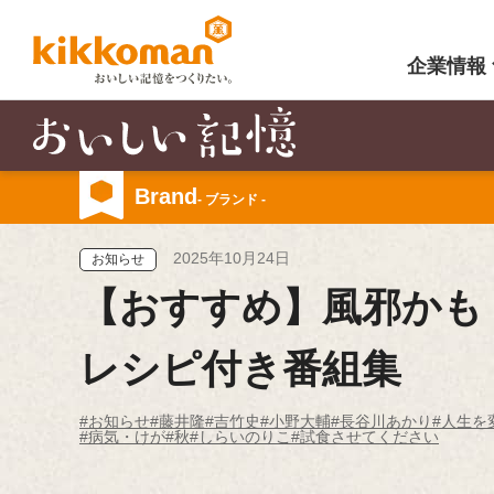
企業情報
Brand
- ブランド -
2025年10月24日
お知らせ
【おすすめ】風邪かも
レシピ付き番組集
#お知らせ
#藤井隆
#吉竹史
#小野大輔
#長谷川あかり
#人生を
#病気・けが
#秋
#しらいのりこ
#試食させてください