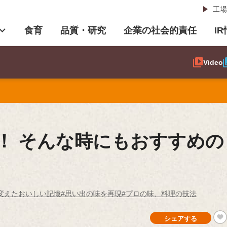
工場
食育
品質・研究
企業の社会的責任
I
Video
！ そんな時にもおすすめの
変えたおいしい記憶
#思い出の味を再現
#プロの味、料理の技法
シェアする