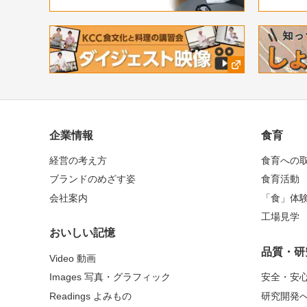
企業情報
食育
経営の考え方
食育への
ブランドのめざす姿
食育活動
会社案内
「食」体
工場見学
おいしい記憶
品質・研
Video 動画
Images 写真・グラフィック
安全・安
Readings よみもの
研究開発