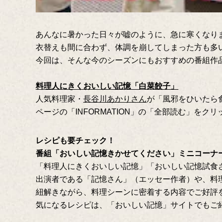
あんなに暑かった日々が嘘のように、急に寒くなり
衣替えも間に合わず、体調を崩してしまった方も多
今回は、そんな今のシーズンにもおすすめの番組作品
料理人にきくおいしい記憶「白菜餃子」
人気料理家・
長谷川あかりさん
が「風邪をひいたら
ページの「INFORMATION」の「全部読む」を
レシピも要チェック！
番組「おいしい記憶きかせてください」ミニコーナ
「料理人にきくおいしい記憶」「おいしい記憶試食
出演者である「記憶さん」（エッセー作者）や、料
紐解きながら、料理シーンに密着する内容でご好評
気になるレシピは、「おいしい記憶」サイトでもご