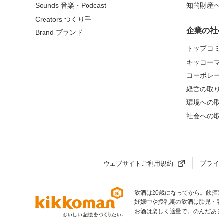
Sounds 音楽・Podcast
知的財産
Creators つくり手
企業の社
Brand ブランド
トップコ
キッコー
コーポレ
経営の取
環境への
社会への
ウェブサイトご利用規約
プライ
飲酒は20歳になってから。飲
部へ
妊娠中や授乳期の飲酒は胎児・
お酒は楽しく適量で。のんだあ