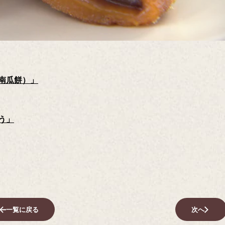
南瓜餅）」
う」
一覧に戻る
次へ